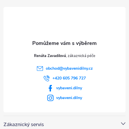
á
p
a
t
Renáta Zavadilová
í
obchod
@
vybavenidilny.cz
+420 605 796 727
vybaveni.dilny
vybaveni.dilny
Zákaznický servis