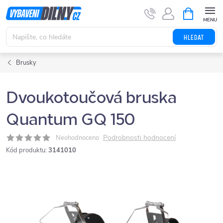
Přejít
NÁKUPNÍ
KOŠÍK
na
obsah
HLEDAT
Brusky
Dvoukotoučová bruska
Quantum GQ 150
Podrobnosti hodnocení
Neohodnoceno
Kód produktu:
3141010