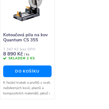
ů
ů
Kotoučová pila na kov
Quantum CS 355
7 347 Kč bez DPH
8 890 Kč
/ ks
SKLADEM
2 KS
DO KOŠÍKU
K řezání trubek a profilů z oceli,
neželezných kovů, plastů a
kompozitních materiálů, jakož i
z nerezové oceli Vysoký tažný
výkonVylepšená konstrukce