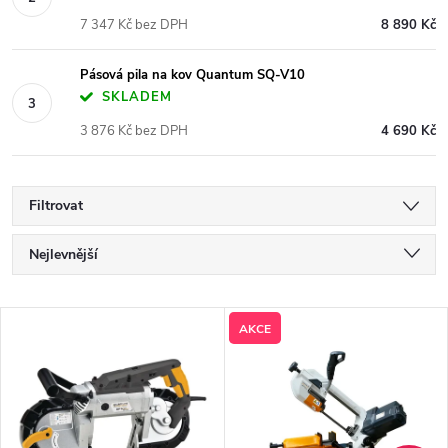
7 347 Kč bez DPH
8 890 Kč
Pásová pila na kov Quantum SQ-V10
SKLADEM
3 876 Kč bez DPH
4 690 Kč
Filtrovat
Ř
Nejlevnější
a
Nejdražší
V
AKCE
Nejprodávanější
z
ý
Abecedně
e
p