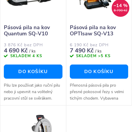
n
i
–14 %
8 790 Kč
í
s
Pásová pila na kov
Pásová pila na kov
p
Quantum SQ-V10
OPTIsaw SQ-V13
p
r
3 876 Kč bez DPH
6 190 Kč bez DPH
r
4 690 Kč
7 490 Kč
/ ks
/ ks
SKLADEM
4 KS
SKLADEM
>5 KS
o
o
DO KOŠÍKU
DO KOŠÍKU
d
d
Pilu lze používat jako ruční pilu
Přenosná pásová pila pro
u
nebo ji upevnit na volitelný
přesné pokosové řezy s velmi
u
pracovní stůl se svěrákem.
tichým chodem. Vybavena
k
Ideální pro řezání plných
plynule nastavitelnou rychlostí
k
ocelových materiálů s nízkou
pilového pásu. Nastavitelný
t
pevností v tahu a pro dělení...
doraz materiálu pro sériové...
t