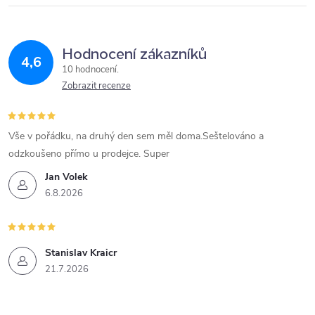
k
y
Hodnocení zákazníků
v
4,6
10 hodnocení
ý
Zobrazit recenze
p
Vše v pořádku, na druhý den sem měl doma.Seštelováno a
i
odzkoušeno přímo u prodejce. Super
s
Jan Volek
6.8.2026
u
Stanislav Kraicr
21.7.2026