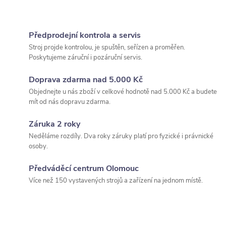
rukojeti s horizontální...
O
v
Předprodejní kontrola a servis
l
Stroj projde kontrolou, je spuštěn, seřízen a proměřen.
Poskytujeme záruční i pozáruční servis.
á
Doprava zdarma nad 5.000 Kč
d
Objednejte u nás zboží v celkové hodnotě nad 5.000 Kč a budete
mít od nás dopravu zdarma.
a
Záruka 2 roky
c
Neděláme rozdíly. Dva roky záruky platí pro fyzické i právnické
í
osoby.
p
Předváděcí centrum Olomouc
Více než 150 vystavených strojů a zařízení na jednom místě.
r
v