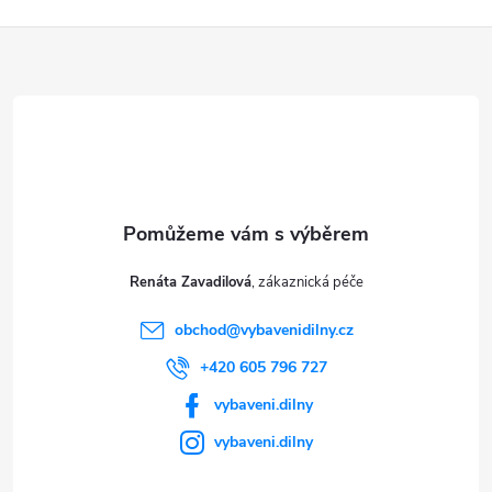
Z
á
p
a
t
Renáta Zavadilová
í
obchod
@
vybavenidilny.cz
+420 605 796 727
vybaveni.dilny
vybaveni.dilny