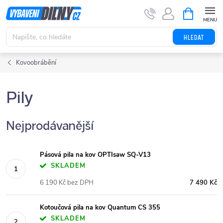
Přejít
NÁKUPNÍ
KOŠÍK
na
obsah
HLEDAT
Kovoobrábění
Pily
Nejprodávanější
Pásová pila na kov OPTIsaw SQ-V13
SKLADEM
6 190 Kč bez DPH
7 490 Kč
Kotoučová pila na kov Quantum CS 355
SKLADEM