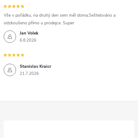
p
Vše v pořádku, na druhý den sem měl doma.Seštelováno a
i
odzkoušeno přímo u prodejce. Super
s
Jan Volek
6.8.2026
u
Stanislav Kraicr
21.7.2026
Z
á