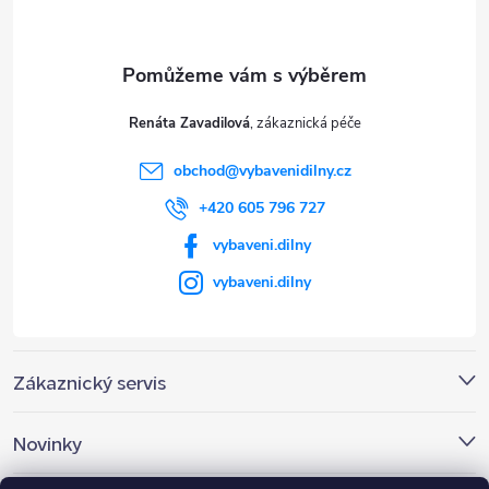
p
a
t
Renáta Zavadilová
í
obchod
@
vybavenidilny.cz
+420 605 796 727
vybaveni.dilny
vybaveni.dilny
Zákaznický servis
Novinky