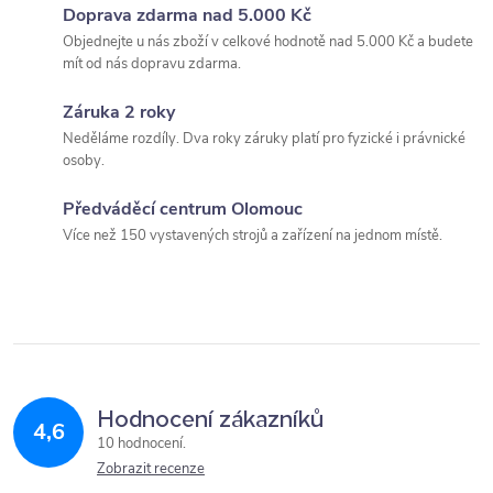
Doprava zdarma nad 5.000 Kč
d
Objednejte u nás zboží v celkové hodnotě nad 5.000 Kč a budete
mít od nás dopravu zdarma.
a
Záruka 2 roky
c
Neděláme rozdíly. Dva roky záruky platí pro fyzické i právnické
í
osoby.
p
Předváděcí centrum Olomouc
Více než 150 vystavených strojů a zařízení na jednom místě.
r
v
k
y
Hodnocení zákazníků
v
4,6
10 hodnocení
ý
Zobrazit recenze