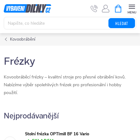
Přejít
NÁKUPNÍ
KOŠÍK
na
obsah
HLEDAT
Kovoobrábění
Frézky
C
Kovoobráběcí frézky – kvalitní stroje pro přesné obrábění kovů.
h
Nabízíme výběr spolehlivých frézek pro profesionální i hobby
a
použití.
t
G
P
Nejprodávanější
T
ř
e
k
Stolní frézka OPTImill BF 16 Vario
l