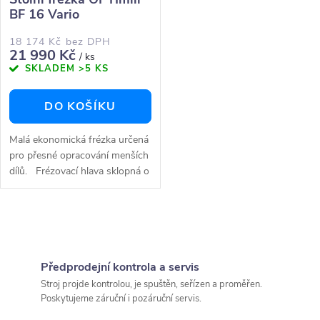
p
BF 16 Vario
p
r
18 174 Kč bez DPH
r
21 990 Kč
/ ks
SKLADEM
>5 KS
o
o
DO KOŠÍKU
d
d
Malá ekonomická frézka určená
u
pro přesné opracování menších
u
dílů. Frézovací hlava sklopná o
k
±90° umožňuje frézování a
k
vrtání pod různým
t
úhlemStranově...
O
t
ů
v
ů
Předprodejní kontrola a servis
l
Stroj projde kontrolou, je spuštěn, seřízen a proměřen.
Poskytujeme záruční i pozáruční servis.
á