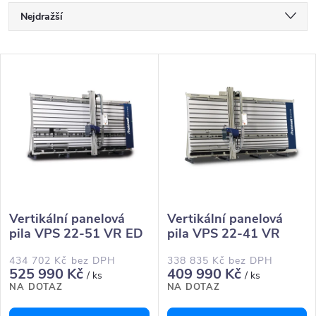
Ř
Nejdražší
a
Nejlevnější
V
Nejprodávanější
z
ý
Abecedně
e
p
n
i
í
s
Vertikální panelová
Vertikální panelová
p
pila VPS 22-51 VR ED
pila VPS 22-41 VR
p
r
434 702 Kč bez DPH
338 835 Kč bez DPH
r
525 990 Kč
409 990 Kč
/ ks
/ ks
NA DOTAZ
NA DOTAZ
o