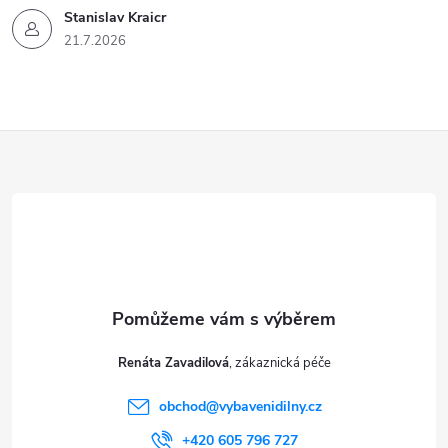
Stanislav Kraicr
21.7.2026
Z
á
p
a
t
Renáta Zavadilová
í
obchod
@
vybavenidilny.cz
+420 605 796 727