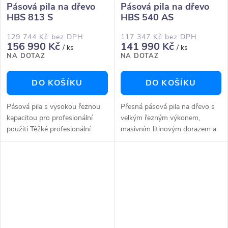
Pásová pila na dřevo
Pásová pila na dřevo
HBS 813 S
HBS 540 AS
129 744 Kč bez DPH
117 347 Kč bez DPH
156 990 Kč
141 990 Kč
/ ks
/ ks
NA DOTAZ
NA DOTAZ
DO KOŠÍKU
DO KOŠÍKU
Pásová pila s vysokou řeznou
Přesná pásová pila na dřevo s
kapacitou pro profesionální
velkým řezným výkonem,
použití Těžké profesionální
masivním litinovým dorazem a
provedení s vysokou vlastní
bohatým příslušenstvím. Těžké
hmotností pro maximálně
provedení s vysokou hmotností
klidný chod.Mimořádně tichý a
pro maximálně klidný
přesný...
chodObzvláště...