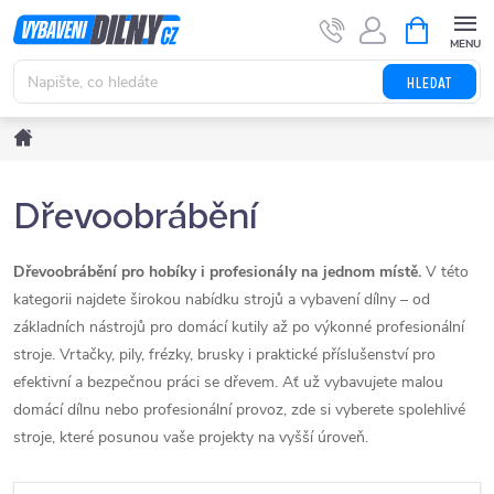
Přejít
NÁKUPNÍ
KOŠÍK
na
obsah
HLEDAT
Domů
Dřevoobrábění
Dřevoobrábění pro hobíky i profesionály na jednom místě.
V této
kategorii najdete širokou nabídku strojů a vybavení dílny – od
základních nástrojů pro domácí kutily až po výkonné profesionální
stroje. Vrtačky, pily, frézky, brusky i praktické příslušenství pro
efektivní a bezpečnou práci se dřevem. Ať už vybavujete malou
domácí dílnu nebo profesionální provoz, zde si vyberete spolehlivé
stroje, které posunou vaše projekty na vyšší úroveň.