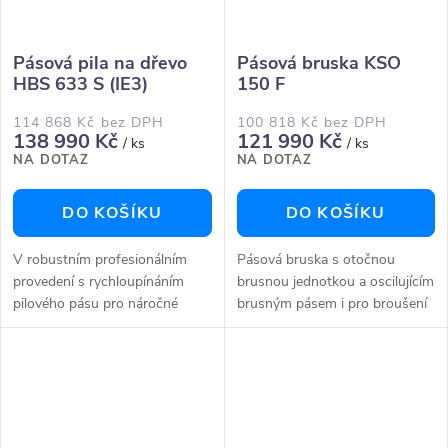
Pásová pila na dřevo
Pásová bruska KSO
HBS 633 S (IE3)
150 F
114 868 Kč bez DPH
100 818 Kč bez DPH
138 990 Kč
121 990 Kč
/ ks
/ ks
NA DOTAZ
NA DOTAZ
DO KOŠÍKU
DO KOŠÍKU
V robustním profesionálním
Pásová bruska s otočnou
provedení s rychloupínáním
brusnou jednotkou a oscilujícím
pilového pásu pro náročné
brusným pásem i pro broušení
uživatele Těžké profesionální
dýhy Naklápění brusné jednotky
provedení s vysokou vlastní
pomocí ručního kola v rozsahu
hmotností pro maximálně
90° až 45°Stojan stroje...
klidný...