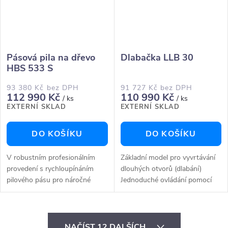
Pásová pila na dřevo
Dlabačka LLB 30
HBS 533 S
93 380 Kč bez DPH
91 727 Kč bez DPH
112 990 Kč
110 990 Kč
/ ks
/ ks
EXTERNÍ SKLAD
EXTERNÍ SKLAD
DO KOŠÍKU
DO KOŠÍKU
V robustním profesionálním
Základní model pro vyvrtávání
provedení s rychloupínáním
dlouhých otvorů (dlabání)
pilového pásu pro náročné
Jednoduché ovládání pomocí
uživatele Těžké profesionální
jednoručních pák pro rychlou a
provedení s vysokou vlastní
přesnou práciVýškové
hmotností pro maximálně
nastavení vřeteníku ručním
O
klidný...
kolem s...
NAČÍST 12 DALŠÍCH