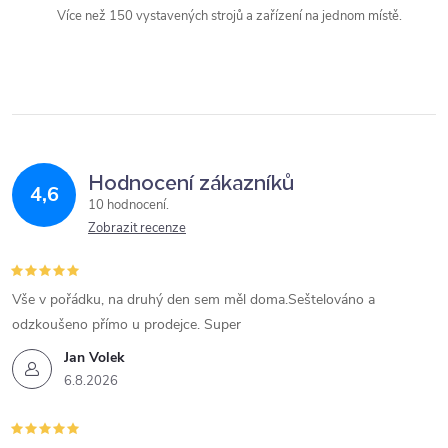
y
Více než 150 vystavených strojů a zařízení na jednom místě.
v
ý
p
i
Hodnocení zákazníků
4,6
10 hodnocení
s
Zobrazit recenze
u
Vše v pořádku, na druhý den sem měl doma.Seštelováno a
odzkoušeno přímo u prodejce. Super
Jan Volek
6.8.2026