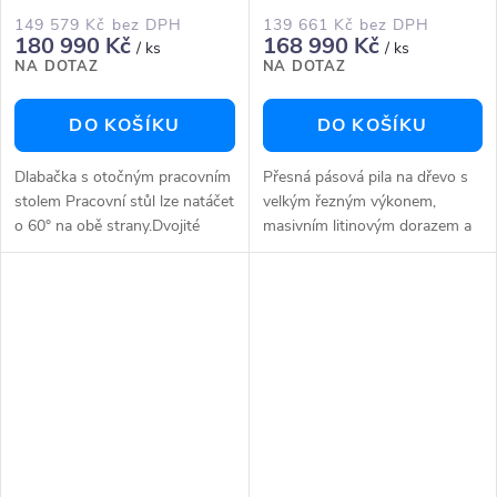
149 579 Kč bez DPH
139 661 Kč bez DPH
180 990 Kč
168 990 Kč
/ ks
/ ks
NA DOTAZ
NA DOTAZ
DO KOŠÍKU
DO KOŠÍKU
Dlabačka s otočným pracovním
Přesná pásová pila na dřevo s
stolem Pracovní stůl lze natáčet
velkým řezným výkonem,
o 60° na obě strany.Dvojité
masivním litinovým dorazem a
vedení vrtací jednotky pro
bohatým příslušenstvím. Těžké
stabilní a přesný posuv.Dorazy
provedení s vysokou hmotností
umožňují rychlé a...
pro maximálně klidný
chodObzvláště...