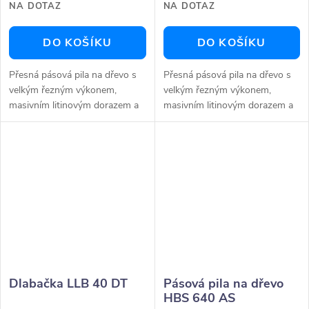
NA DOTAZ
NA DOTAZ
DO KOŠÍKU
DO KOŠÍKU
Přesná pásová pila na dřevo s
Přesná pásová pila na dřevo s
velkým řezným výkonem,
velkým řezným výkonem,
masivním litinovým dorazem a
masivním litinovým dorazem a
bohatým příslušenstvím. Těžké
bohatým příslušenstvím. Těžké
provedení s vysokou hmotností
provedení s vysokou hmotností
pro maximálně klidný...
pro maximálně klidný...
Dlabačka LLB 40 DT
Pásová pila na dřevo
HBS 640 AS