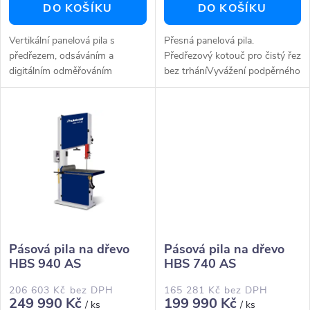
o
DO KOŠÍKU
DO KOŠÍKU
d
d
Vertikální panelová pila s
Přesná panelová pila.
u
předřezem, odsáváním a
Předřezový kotouč pro čistý řez
u
digitálním odměřováním
bez trháníVyvážení podpěrného
k
Modulární svařovaný rám stroje
roštu lze ovládat pomocí
k
je tuhý, bez kroucení a
pákyStřední podpěra obrobku
t
samonosný. Předřezová
po celé délce strojeDva
t
jednotka...
koncové dorazy
ů
ů
Pásová pila na dřevo
Pásová pila na dřevo
HBS 940 AS
HBS 740 AS
206 603 Kč bez DPH
165 281 Kč bez DPH
249 990 Kč
199 990 Kč
/ ks
/ ks