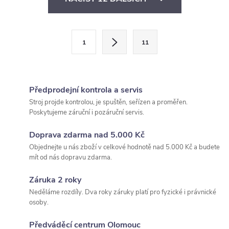
v
l
S
1
11
t
á
r
d
á
Předprodejní kontrola a servis
a
n
Stroj projde kontrolou, je spuštěn, seřízen a proměřen.
k
c
Poskytujeme záruční i pozáruční servis.
o
í
v
Doprava zdarma nad 5.000 Kč
Objednejte u nás zboží v celkové hodnotě nad 5.000 Kč a budete
á
p
mít od nás dopravu zdarma.
n
r
í
Záruka 2 roky
Neděláme rozdíly. Dva roky záruky platí pro fyzické i právnické
v
osoby.
k
Předváděcí centrum Olomouc