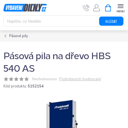
Přejít
NÁKUPNÍ
KOŠÍK
na
obsah
HLEDAT
Pásové pily
Pásová pila na dřevo HBS
540 AS
Podrobnosti hodnocení
Neohodnoceno
Kód produktu:
5152154