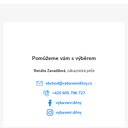
Z
á
p
a
t
Renáta Zavadilová
í
obchod
@
vybavenidilny.cz
+420 605 796 727
vybaveni.dilny
vybaveni.dilny