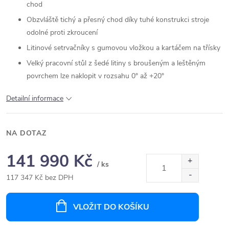
chod
Obzvláště tichý a přesný chod díky tuhé konstrukci stroje
odolné proti zkroucení
Litinové setrvačníky s gumovou vložkou a kartáčem na třísky
Velký pracovní stůl z šedé litiny s broušeným a leštěným
povrchem lze naklopit v rozsahu 0° až +20°
Detailní informace
NA DOTAZ
141 990 Kč
/ ks
117 347 Kč bez DPH
Měrná
cena:
VLOŽIT DO KOŠÍKU