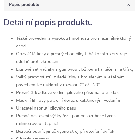
Popis produktu
Detailní popis produktu
Těžké provedení s vysokou hmotností pro maximálně klidný
chod
Obzvláště tichý a přesný chod díky tuhé konstrukci stroje
odolné proti zkroucení
Litinové setrvačníky s gumovou vložkou a kartáčem na třísky
Velký pracovní stůl z šedé litiny s broušeným a leštěným
povrchem lze naklopit v rozsahu 0° až +20°
Přesné 3-kladkové vedení pilového pásu nahoře i dole
Masivní litinový paralelní doraz s kulatinovým vedením
Ukazatel napnutí pilového pásu
Přesné nastavení výšky řezu pomocí ozubené tyče s
milimetrovou stupnicí
Bezpečnostní spínač vypne stroj při otevření dvířek