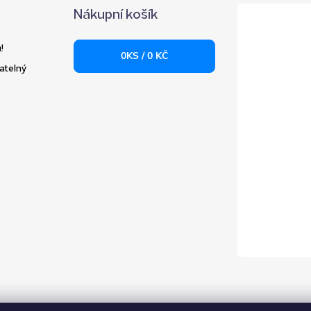
Nákupní košík
!
0
KS /
0 KČ
atelný