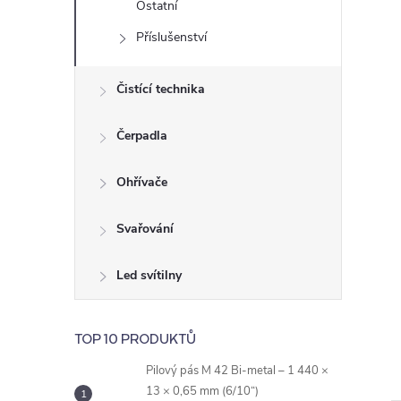
Ostatní
e
Příslušenství
l
Čistící technika
Čerpadla
Ohřívače
Svařování
Led svítilny
TOP 10 PRODUKTŮ
Pilový pás M 42 Bi-metal – 1 440 ×
13 × 0,65 mm (6/10“)