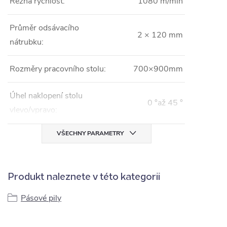
Řezná rychlost:
1080 m/min
Průměr odsávacího
2 × 120 mm
nátrubku:
Rozměry pracovního stolu:
700×900mm
Úhel naklopení stolu
0 °až 45 °
vlevo/vpravo:
VŠECHNY PARAMETRY
Produkt naleznete v této kategorii
Pásové pily