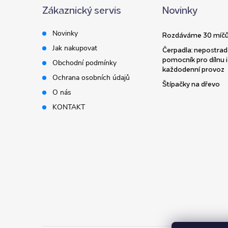
Zákaznický servis
Novinky
p
Novinky
Rozdáváme 30 míčů
a
Jak nakupovat
Čerpadla: nepostrad
pomocník pro dílnu i
Obchodní podmínky
t
každodenní provoz
Ochrana osobních údajů
Štípačky na dřevo
í
O nás
KONTAKT