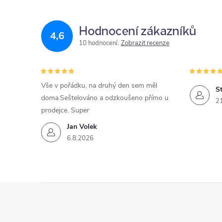
Hodnocení zákazníků
4,6
10 hodnocení
Zobrazit recenze
Vše v pořádku, na druhý den sem měl
St
doma.Seštelováno a odzkoušeno přímo u
2
prodejce. Super
Jan Volek
6.8.2026
Z
á