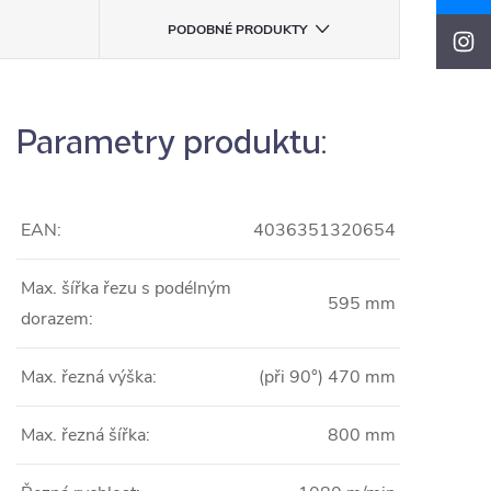
PODOBNÉ PRODUKTY
Parametry produktu:
EAN:
4036351320654
Max. šířka řezu s podélným
595 mm
dorazem:
Max. řezná výška:
(při 90°) 470 mm
Max. řezná šířka:
800 mm