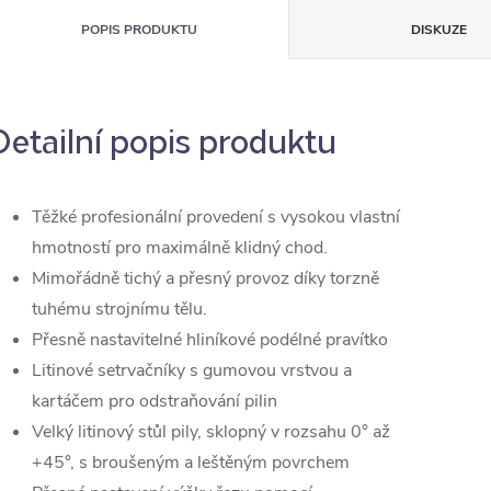
POPIS PRODUKTU
DISKUZE
Detailní popis produktu
Těžké profesionální provedení s vysokou vlastní
hmotností pro maximálně klidný chod.
Mimořádně tichý a přesný provoz díky torzně
tuhému strojnímu tělu.
Přesně nastavitelné hliníkové podélné pravítko
Litinové setrvačníky s gumovou vrstvou a
kartáčem pro odstraňování pilin
Velký litinový stůl pily, sklopný v rozsahu 0° až
+45°, s broušeným a leštěným povrchem