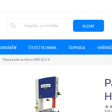
HLEDAT
OBRÁBĚNÍ
ČISTÍCÍ TECHNIKA
ČERPADLA
OHŘÍVAČ
Pásová pila na dřevo HBS 813 S
P
H
Kód 