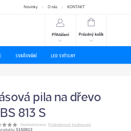
Novinky
O nás
KONTAKT
NÁKUPNÍ
KOŠÍK
Prázdný košík
Přihlášení
E
SVAŘOVÁNÍ
LED SVÍTILNY
ásová pila na dřevo
BS 813 S
Podrobnosti hodnocení
Neohodnoceno
produktu:
5150813