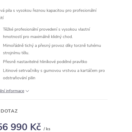
vá pila s vysokou řeznou kapacitou pro profesionální
tí
Těžké profesionální provedení s vysokou vlastní
hmotností pro maximálně klidný chod.
Mimořádně tichý a přesný provoz díky torzně tuhému
strojnímu tělu.
Přesně nastavitelné hliníkové podélné pravítko
Litinové setrvačníky s gumovou vrstvou a kartáčem pro
odstraňování pilin
ilní informace
 DOTAZ
56 990 Kč
/ ks