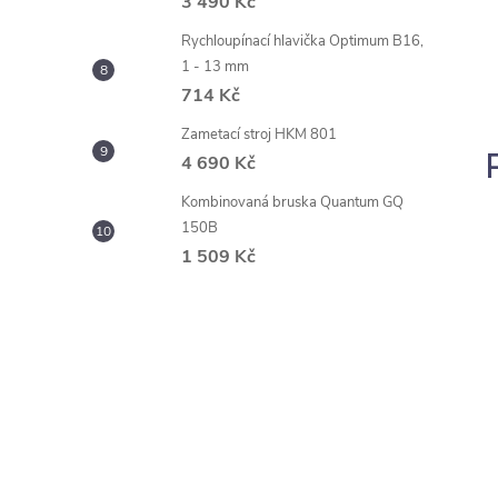
3 490 Kč
Rychloupínací hlavička Optimum B16,
1 - 13 mm
714 Kč
Zametací stroj HKM 801
4 690 Kč
Kombinovaná bruska Quantum GQ
150B
1 509 Kč