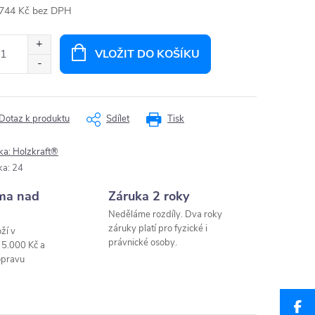
744 Kč bez DPH
ná
:
VLOŽIT DO KOŠÍKU
Dotaz k produktu
Sdílet
Tisk
ka:
Holzkraft®
ka
:
24
ma nad
Záruka 2 roky
Neděláme rozdíly. Dva roky
záruky platí pro fyzické i
ží v
právnické osoby.
 5.000 Kč a
opravu