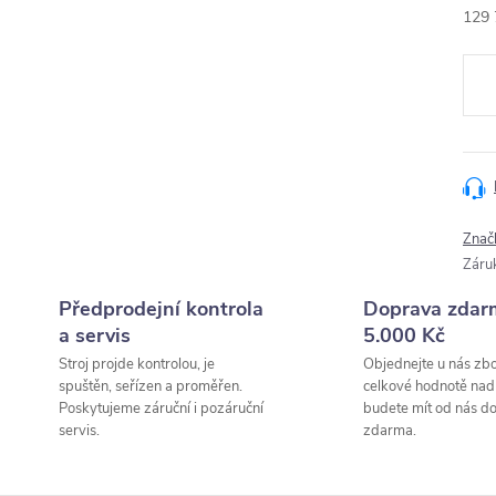
129 
Měr
cena
Znač
Záru
Předprodejní kontrola
Doprava zdar
a servis
5.000 Kč
Stroj projde kontrolou, je
Objednejte u nás zbo
spuštěn, seřízen a proměřen.
celkové hodnotě nad
Poskytujeme záruční i pozáruční
budete mít od nás d
servis.
zdarma.