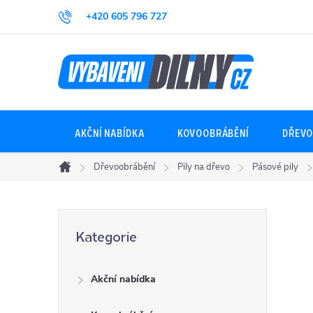
Přejít
+420 605 796 727
na
obsah
AKČNÍ NABÍDKA
KOVOOBRÁBĚNÍ
DŘEVO
Dřevoobrábění
Pily na dřevo
Pásové pily
Domů
P
Přeskočit
Kategorie
kategorie
o
Akční nabídka
s