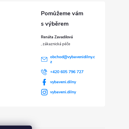
Renáta Zavadilová
obchod
@
vybavenidilny.c
z
+420 605 796 727
vybaveni.dilny
vybaveni.dilny