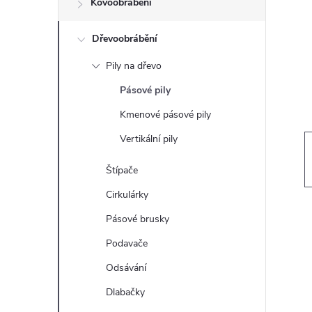
Kovoobrábění
t
Dřevoobrábění
r
Pily na dřevo
a
Pásové pily
n
Kmenové pásové pily
Vertikální pily
n
Štípače
í
Cirkulárky
p
Pásové brusky
Podavače
a
Odsávání
n
Dlabačky