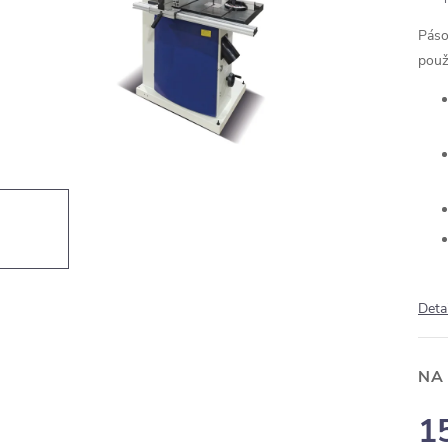
Páso
použi
Deta
NA
1