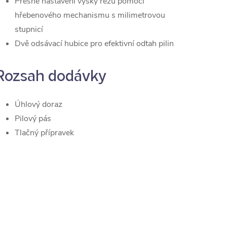
Přesné nastavení výšky řezu pomocí
hřebenového mechanismu s milimetrovou
stupnicí
Dvě odsávací hubice pro efektivní odtah pilin
Rozsah dodávky
Úhlový doraz
Pilový pás
Tlačný přípravek