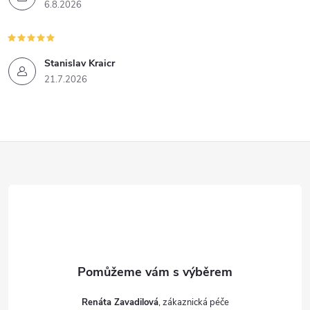
6.8.2026
Stanislav Kraicr
21.7.2026
Z
á
p
a
t
Renáta Zavadilová