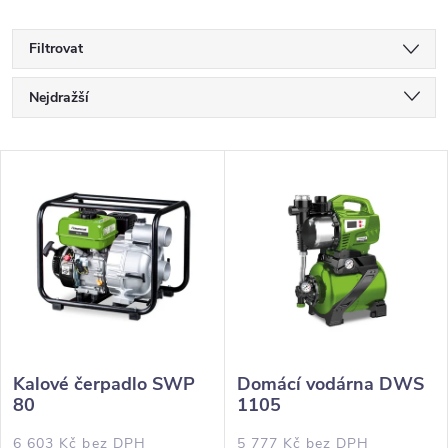
Filtrovat
Ř
Nejdražší
a
Nejlevnější
V
Nejprodávanější
z
ý
Abecedně
e
p
n
i
í
s
Kalové čerpadlo SWP
Domácí vodárna DWS
p
80
1105
p
6 603 Kč bez DPH
5 777 Kč bez DPH