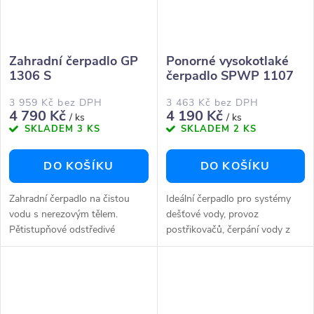
Zahradní čerpadlo GP
Ponorné vysokotlaké
1306 S
čerpadlo SPWP 1107
3 959 Kč bez DPH
3 463 Kč bez DPH
4 790 Kč
4 190 Kč
/ ks
/ ks
SKLADEM
3 KS
SKLADEM
2 KS
DO KOŠÍKU
DO KOŠÍKU
Zahradní čerpadlo na čistou
Ideální čerpadlo pro systémy
vodu s nerezovým tělem.
dešťové vody, provoz
Pětistupňové odstředivé
postřikovačů, čerpání vody z
čerpadlo s mimořádně vysokým
cisteren, akumulačních nádrží,
průtokemVhodné pro
rybníků, studní a další aplikace
zavlažování zahrady, zvyšování
s vyššími požadavky na tlak....
tlaku v...