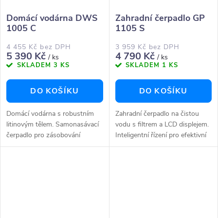
Domácí vodárna DWS
Zahradní čerpadlo GP
1005 C
1105 S
4 455 Kč bez DPH
3 959 Kč bez DPH
5 390 Kč
4 790 Kč
/ ks
/ ks
SKLADEM
3 KS
SKLADEM
1 KS
DO KOŠÍKU
DO KOŠÍKU
Domácí vodárna s robustním
Zahradní čerpadlo na čistou
litinovým tělem. Samonasávací
vodu s filtrem a LCD displejem.
čerpadlo pro zásobování
Inteligentní řízení pro efektivní
domácnosti vodou (příp.
automatický provoz s
zahradu, nebo pro zvýšení
nastavitelným zapínacím
tlaku)Tlakový spínač pro
tlakemDisplej zobrazuje čerpací
efektivní automatický...
výkon,...