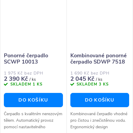
zabraňuje poškození čerpací...
ochrana...
Ponorné čerpadlo
Kombinované ponorné
SCWP 10013
čerpadlo SDWP 7518
1 975 Kč bez DPH
1 690 Kč bez DPH
2 390 Kč
2 045 Kč
/ ks
/ ks
SKLADEM
1 KS
SKLADEM
3 KS
DO KOŠÍKU
DO KOŠÍKU
Čerpadlo s kvalitním nerezovým
Kombinované čerpadlo vhodné
tělem. Automatický provoz
pro čistou i znečistěnou vodu.
pomocí nastavitelného
Ergonomický design