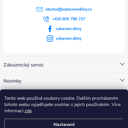
í
obchod
@
vybavenidilny.cz
+420 605 796 727
vybaveni.dilny
vybaveni.dilny
Zákaznický servis
Novinky
Nákupní košík
Tento web používá soubory cookie. Dalším procházením
tohoto webu vyjadřujete souhlas s jejich používáním. Více
informací
zde
.
0
KS /
0 KČ
Nastavení