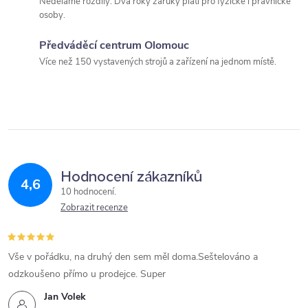
Neděláme rozdíly. Dva roky záruky platí pro fyzické i právnické
v
osoby.
k
Předváděcí centrum Olomouc
y
Více než 150 vystavených strojů a zařízení na jednom místě.
v
ý
p
i
Hodnocení zákazníků
4,6
10 hodnocení
s
Zobrazit recenze
u
Vše v pořádku, na druhý den sem měl doma.Seštelováno a
odzkoušeno přímo u prodejce. Super
Jan Volek