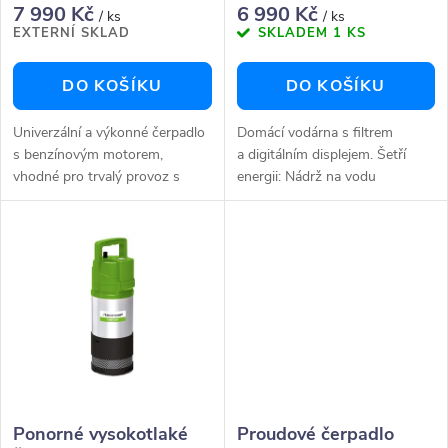
r
r
7 990 Kč
6 990 Kč
/ ks
/ ks
EXTERNÍ SKLAD
SKLADEM
1 KS
o
o
DO KOŠÍKU
DO KOŠÍKU
d
d
Univerzální a výkonné čerpadlo
Domácí vodárna s filtrem
u
s benzínovým motorem,
a digitálním displejem. Šetří
u
vhodné pro trvalý provoz s
energii: Nádrž na vodu
k
možností čerpání i kalné vody s
uchovává 24 litrů vody a
k
obsahem pevných částic do
vyrovnává tak malou potřebu
t
průměru 27 mm, jako je např.
vodyInteligentní řízení pro
t
písek....
efektivní...
ů
ů
Ponorné vysokotlaké
Proudové čerpadlo