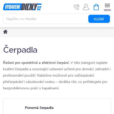
Přejít
NÁKUPNÍ
KOŠÍK
na
obsah
HLEDAT
Domů
Čerpadla
Řešení pro spolehlivé a efektivní čerpání.
V této kategorii najdete
kvalitní čerpadla a související vybavení určené pro domácí, zahradní i
profesionální použití. Nabízíme možnosti pro odčerpávání,
přečerpávání i zásobování vodou – zkrátka vše, co potřebujete pro
bezproblémovou práci s kapalinami.
Ponorná čerpadla