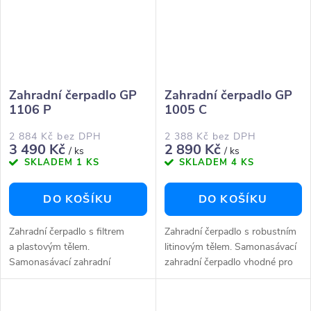
Zahradní čerpadlo GP
Zahradní čerpadlo GP
1106 P
1005 C
2 884 Kč bez DPH
2 388 Kč bez DPH
3 490 Kč
2 890 Kč
/ ks
/ ks
SKLADEM
1 KS
SKLADEM
4 KS
DO KOŠÍKU
DO KOŠÍKU
Zahradní čerpadlo s filtrem
Zahradní čerpadlo s robustním
a plastovým tělem.
litinovým tělem. Samonasávací
Samonasávací zahradní
zahradní čerpadlo vhodné pro
čerpadlo vhodné pro
zavlažování zahrady a pro
zavlažování zahrady a pro
domácí použití.Ergonomický
domácí použití.Předfiltr
design čerpadlaTepelná