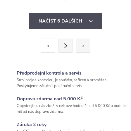
plovákového spínače. Vysoce
rukojetiKvalitní těsnění zaručuje
kvalitní těsnění zaručují
dlouhou životnostAutomatický
dlouhou životnostErgonomický
provoz pomocí nastavitelného...
O
design čerpadla
NAČÍST 6 DALŠÍCH
v
l
S
1
2
t
á
r
d
á
Předprodejní kontrola a servis
a
n
Stroj projde kontrolou, je spuštěn, seřízen a proměřen.
k
c
Poskytujeme záruční i pozáruční servis.
o
í
v
Doprava zdarma nad 5.000 Kč
Objednejte u nás zboží v celkové hodnotě nad 5.000 Kč a budete
á
p
mít od nás dopravu zdarma.
n
r
í
Záruka 2 roky