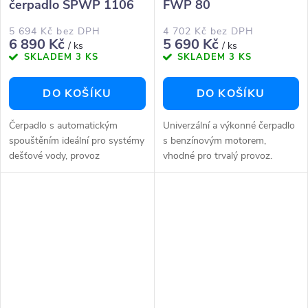
čerpadlo SPWP 1106
FWP 80
A
5 694 Kč bez DPH
4 702 Kč bez DPH
6 890 Kč
5 690 Kč
/ ks
/ ks
SKLADEM
3 KS
SKLADEM
3 KS
DO KOŠÍKU
DO KOŠÍKU
Čerpadlo s automatickým
Univerzální a výkonné čerpadlo
spouštěním ideální pro systémy
s benzínovým motorem,
dešťové vody, provoz
vhodné pro trvalý provoz.
postřikovačů, čerpání vody z
Univerzální a výkonné:Vhodné
cisteren, akumulačních nádrží,
pro čerpání „čisté“ užitkové
rybníků, studní a další aplikace
vody z rybníků, nádrží,...
s...