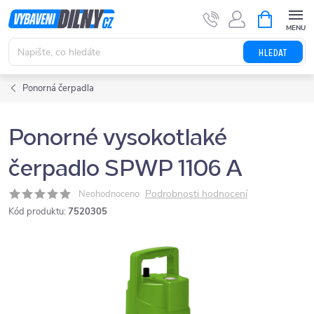
Přejít
NÁKUPNÍ
KOŠÍK
na
obsah
HLEDAT
Ponorná čerpadla
Ponorné vysokotlaké
čerpadlo SPWP 1106 A
Podrobnosti hodnocení
Neohodnoceno
Kód produktu:
7520305