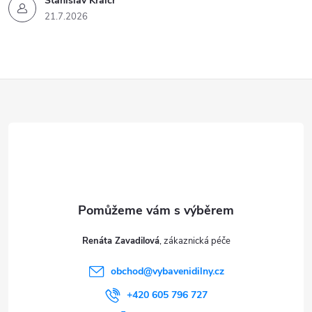
Stanislav Kraicr
21.7.2026
Z
á
p
a
t
Renáta Zavadilová
í
obchod
@
vybavenidilny.cz
+420 605 796 727