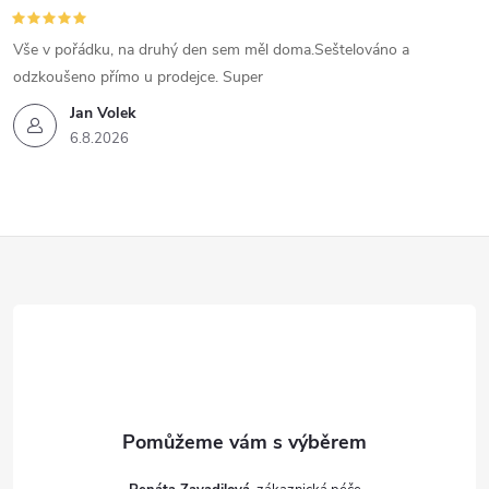
Vše v pořádku, na druhý den sem měl doma.Seštelováno a
odzkoušeno přímo u prodejce. Super
Jan Volek
6.8.2026
Z
á
p
a
t