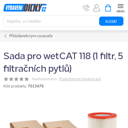
Přejít
NÁKUPNÍ
KOŠÍK
na
obsah
HLEDAT
Příslušenství pro vysavače
Sada pro wetCAT 118 (1 filtr, 5
filtračních pytlů)
Podrobnosti hodnocení
Neohodnoceno
Kód produktu:
7013476