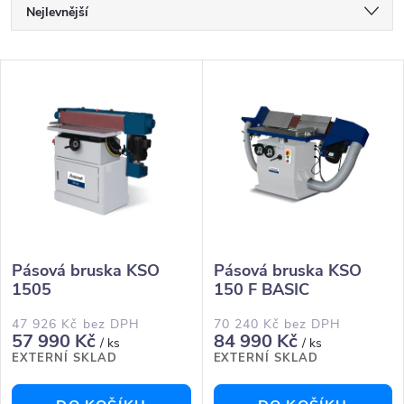
Ř
Nejlevnější
a
Nejdražší
V
Nejprodávanější
z
ý
Abecedně
e
p
n
i
í
s
Pásová bruska KSO
Pásová bruska KSO
p
1505
150 F BASIC
p
r
47 926 Kč bez DPH
70 240 Kč bez DPH
r
57 990 Kč
84 990 Kč
/ ks
/ ks
EXTERNÍ SKLAD
EXTERNÍ SKLAD
o
o