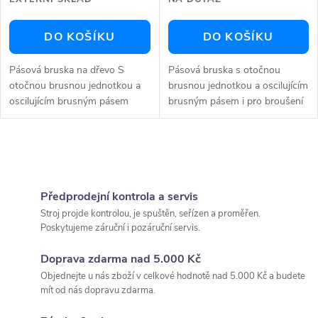
DO KOŠÍKU
DO KOŠÍKU
Pásová bruska na dřevo S
Pásová bruska s otočnou
otočnou brusnou jednotkou a
brusnou jednotkou a oscilujícím
oscilujícím brusným pásem
brusným pásem i pro broušení
Verze s označením F je určená
dýhy Naklápění brusné jednotky
pro broušení dýhy Brusnou
pomocí ručního kola v rozsahu
jednotku je možné naklopit až
90° až 45°Stojan stroje...
O
do 45°...
v
Předprodejní kontrola a servis
l
Stroj projde kontrolou, je spuštěn, seřízen a proměřen.
Poskytujeme záruční i pozáruční servis.
á
Doprava zdarma nad 5.000 Kč
d
Objednejte u nás zboží v celkové hodnotě nad 5.000 Kč a budete
mít od nás dopravu zdarma.
a