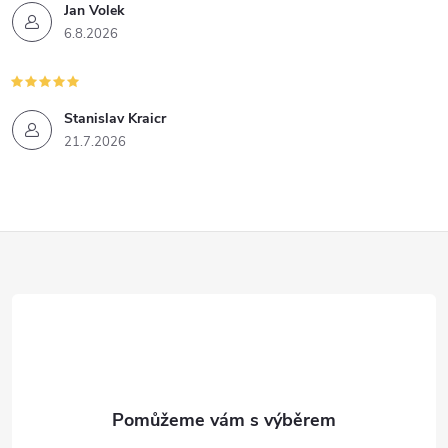
s
Jan Volek
6.8.2026
u
Stanislav Kraicr
21.7.2026
Z
á
p
a