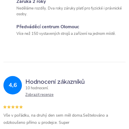
Záruka 2 roky
c
Neděláme rozdíly. Dva roky záruky platí pro fyzické i právnické
í
osoby.
p
Předváděcí centrum Olomouc
Více než 150 vystavených strojů a zařízení na jednom místě.
r
v
k
y
Hodnocení zákazníků
v
4,6
10 hodnocení
ý
Zobrazit recenze
p
Vše v pořádku, na druhý den sem měl doma.Seštelováno a
i
odzkoušeno přímo u prodejce. Super