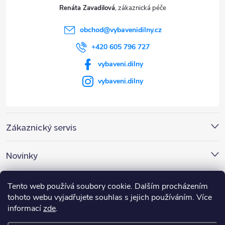
t
Renáta Zavadilová
í
obchod
@
vybavenidilny.cz
+420 605 796 727
vybaveni.dilny
vybaveni.dilny
Zákaznický servis
Novinky
Nákupní košík
Tento web používá soubory cookie. Dalším procházením
tohoto webu vyjadřujete souhlas s jejich používáním. Více
informací
zde
.
0
KS /
0 KČ