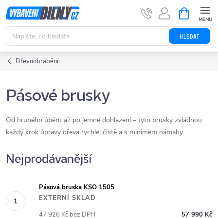
Přejít
NÁKUPNÍ
KOŠÍK
na
obsah
HLEDAT
Dřevoobrábění
Pásové brusky
Od hrubého úběru až po jemné dohlazení – tyto brusky zvládnou
každý krok úpravy dřeva rychle, čistě a s minimem námahy.
Nejprodávanější
Pásová bruska KSO 1505
EXTERNÍ SKLAD
47 926 Kč bez DPH
57 990 Kč