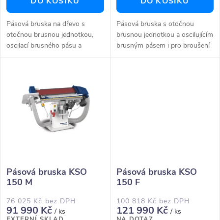
DO KOŠÍKU
DO KOŠÍKU
d
d
Pásová bruska na dřevo s
Pásová bruska s otočnou
u
otočnou brusnou jednotkou,
brusnou jednotkou a oscilujícím
u
oscilací brusného pásu a
brusným pásem i pro broušení
k
nástavcem pro brusné válečky
dýhy Robustní stojan stroje
k
Plynule nastavitelná brusná
zajišťuje vysokou torzní tuhost
t
jednotka v rozsahu 0–90° pro...
a klidný, bezvibrační...
t
ů
ů
Pásová bruska KSO
Pásová bruska KSO
150 M
150 F
76 025 Kč bez DPH
100 818 Kč bez DPH
91 990 Kč
121 990 Kč
/ ks
/ ks
EXTERNÍ SKLAD
NA DOTAZ