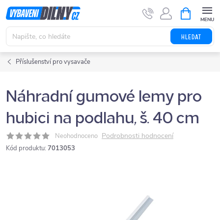
Přejít
NÁKUPNÍ
KOŠÍK
na
obsah
HLEDAT
Příslušenství pro vysavače
Náhradní gumové lemy pro
hubici na podlahu, š. 40 cm
Podrobnosti hodnocení
Neohodnoceno
Kód produktu:
7013053