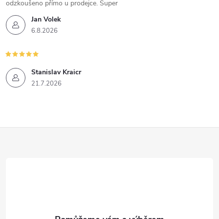
odzkoušeno přímo u prodejce. Super
Jan Volek
6.8.2026
Stanislav Kraicr
21.7.2026
Z
á
p
a