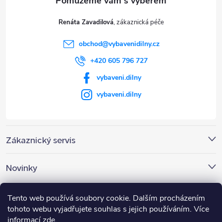
t
Renáta Zavadilová
í
obchod
@
vybavenidilny.cz
+420 605 796 727
vybaveni.dilny
vybaveni.dilny
Zákaznický servis
Novinky
Nákupní košík
Tento web používá soubory cookie. Dalším procházením
tohoto webu vyjadřujete souhlas s jejich používáním. Více
informací
zde
.
0
KS /
0 KČ