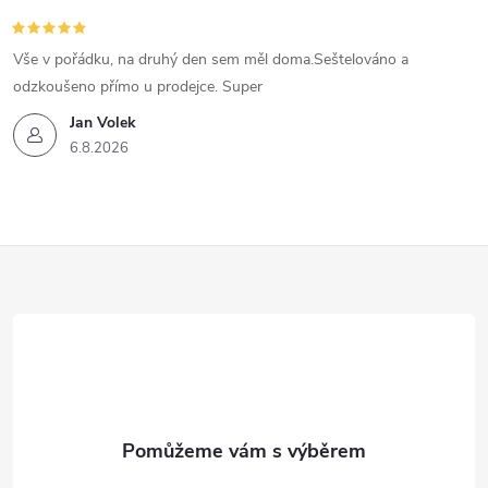
Vše v pořádku, na druhý den sem měl doma.Seštelováno a
odzkoušeno přímo u prodejce. Super
Jan Volek
6.8.2026
Z
á
p
a