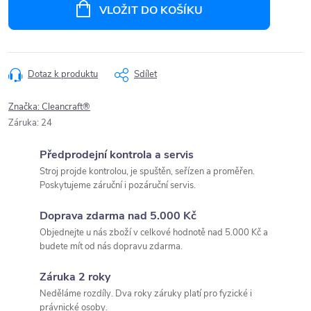
cena:
VLOŽIT DO KOŠÍKU
Dotaz k produktu
Sdílet
Značka:
Cleancraft®
Záruka
:
24
Předprodejní kontrola a servis
Stroj projde kontrolou, je spuštěn, seřízen a proměřen.
Poskytujeme záruční i pozáruční servis.
Doprava zdarma nad 5.000 Kč
Objednejte u nás zboží v celkové hodnotě nad 5.000 Kč a
budete mít od nás dopravu zdarma.
Záruka 2 roky
Neděláme rozdíly. Dva roky záruky platí pro fyzické i
právnické osoby.