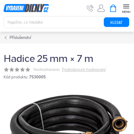
Přejít
NÁKUPNÍ
KOŠÍK
na
obsah
HLEDAT
Příslušenství
Hadice 25 mm × 7 m
Podrobnosti hodnocení
Neohodnoceno
Kód produktu:
7530005