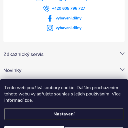
+420 605 796 727
vybaveni.dilny
vybaveni.dilny
Zákaznický servis
Novinky
Nákupní košík
Tento web používá soubory cookie. Dalším procházením
tohoto webu vyjadřujete souhlas s jejich používáním. Více
informací
zde
.
0
KS /
0 KČ
Nastavení