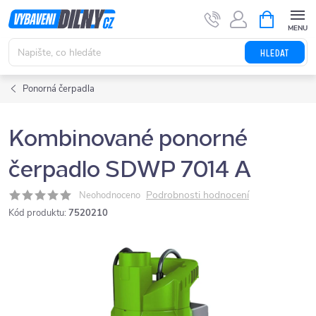
Přejít
NÁKUPNÍ
KOŠÍK
na
obsah
HLEDAT
Ponorná čerpadla
Kombinované ponorné
čerpadlo SDWP 7014 A
Podrobnosti hodnocení
Neohodnoceno
Kód produktu:
7520210