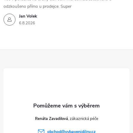
odzkoušeno přímo u prodejce. Super
Jan Volek
6.8.2026
Z
á
p
a
t
Renáta Zavadilová
í
obchod
@
vybavenidilny.cz