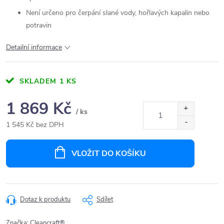
Není určeno pro čerpání slané vody, hořlavých kapalin nebo
potravin
Detailní informace
SKLADEM
1 KS
1 869 Kč
/ ks
1 545 Kč bez DPH
Měrná
cena:
VLOŽIT DO KOŠÍKU
Dotaz k produktu
Sdílet
Značka:
Cleancraft®