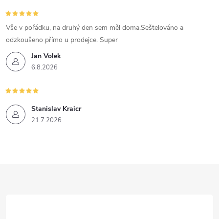
Vše v pořádku, na druhý den sem měl doma.Seštelováno a
odzkoušeno přímo u prodejce. Super
Jan Volek
6.8.2026
Stanislav Kraicr
21.7.2026
Z
á