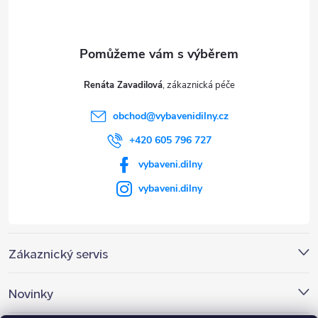
p
a
t
Renáta Zavadilová
í
obchod
@
vybavenidilny.cz
+420 605 796 727
vybaveni.dilny
vybaveni.dilny
Zákaznický servis
Novinky