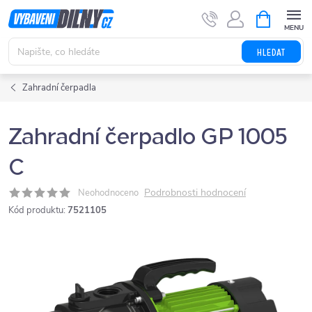
Přejít
NÁKUPNÍ
KOŠÍK
na
obsah
HLEDAT
Zahradní čerpadla
Zahradní čerpadlo GP 1005
C
Podrobnosti hodnocení
Neohodnoceno
Kód produktu:
7521105