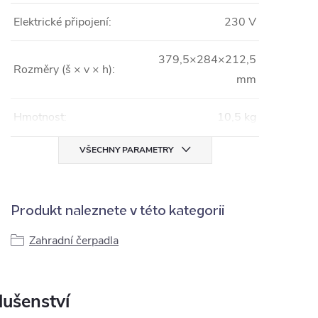
Elektrické připojení:
230 V
379,5×284×212,5
Rozměry (š × v × h):
mm
Hmotnost:
10,5 kg
VŠECHNY PARAMETRY
Produkt naleznete v této kategorii
Zahradní čerpadla