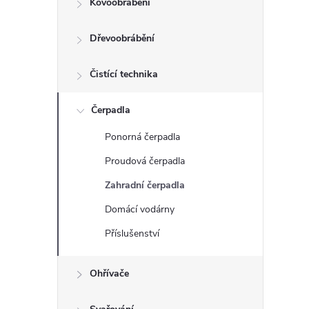
Kovoobrábění
t
Dřevoobrábění
r
a
Čistící technika
n
Čerpadla
Ponorná čerpadla
n
Proudová čerpadla
í
Zahradní čerpadla
Domácí vodárny
p
Příslušenství
a
Ohřívače
n