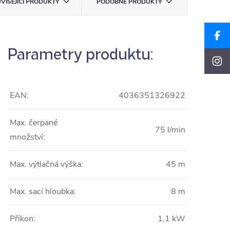
VISEJÍCÍ PRODUKTY
PODOBNÉ PRODUKTY
Parametry produktu:
EAN:
4036351326922
Max. čerpané
75 l/min
množství:
Max. výtlačná výška:
45 m
Max. sací hloubka:
8 m
Příkon:
1,1 kW