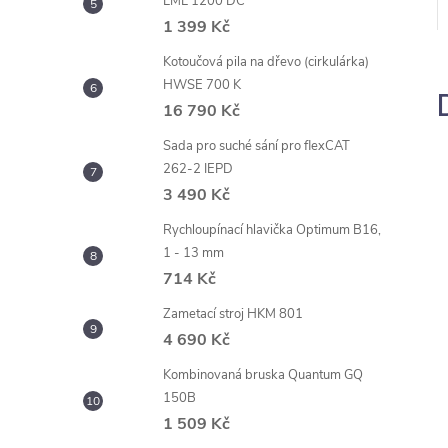
LML 1200 DC
1 399 Kč
Kotoučová pila na dřevo (cirkulárka)
HWSE 700 K
16 790 Kč
Sada pro suché sání pro flexCAT
262-2 IEPD
3 490 Kč
Rychloupínací hlavička Optimum B16,
1 - 13 mm
714 Kč
Zametací stroj HKM 801
4 690 Kč
Kombinovaná bruska Quantum GQ
150B
1 509 Kč