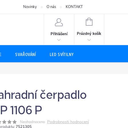
Novinky
O nás
KONTAKT
NÁKUPNÍ
KOŠÍK
Prázdný košík
Přihlášení
E
SVAŘOVÁNÍ
LED SVÍTILNY
ahradní čerpadlo
P 1106 P
Podrobnosti hodnocení
Neohodnoceno
produktu:
7521305