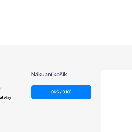
Nákupní košík
!
0
KS /
0 KČ
atelný