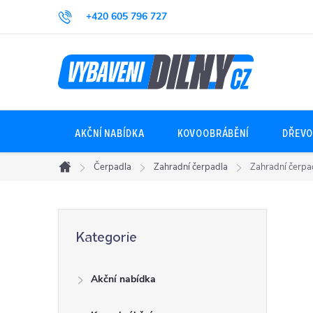
Přejít
+420 605 796 727
na
obsah
AKČNÍ NABÍDKA
KOVOOBRÁBĚNÍ
DŘEVO
Čerpadla
Zahradní čerpadla
Zahradní čerpa
Domů
P
Přeskočit
Kategorie
kategorie
o
Akční nabídka
s