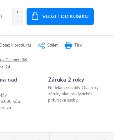
ná
:
VLOŽIT DO KOŠÍKU
Dotaz k produktu
Sdílet
Tisk
ka:
Cleancraft®
ka
:
24
ma nad
Záruka 2 roky
Neděláme rozdíly. Dva roky
záruky platí pro fyzické i
ží v
právnické osoby.
 5.000 Kč a
opravu