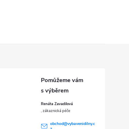
Renáta Zavadilová
obchod
@
vybavenidilny.c
z