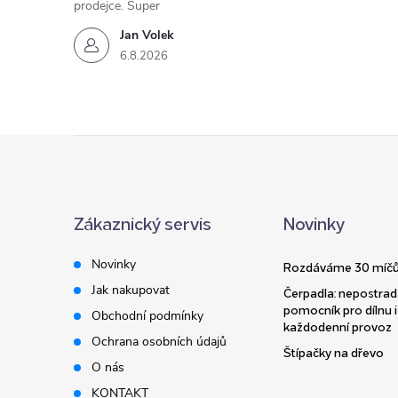
prodejce. Super
Jan Volek
6.8.2026
Z
á
Zákaznický servis
Novinky
p
Novinky
Rozdáváme 30 míčů
a
Jak nakupovat
Čerpadla: nepostrad
pomocník pro dílnu i
Obchodní podmínky
t
každodenní provoz
Ochrana osobních údajů
Štípačky na dřevo
í
O nás
KONTAKT