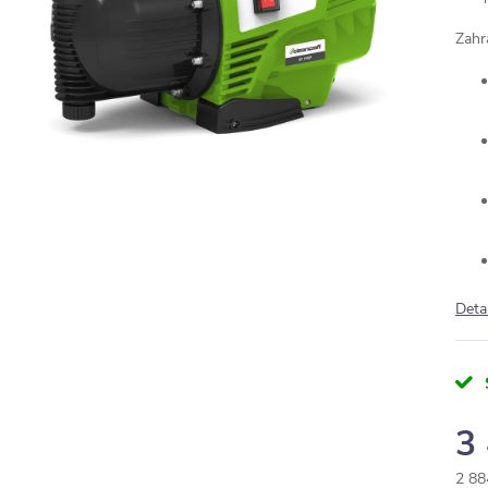
Zahr
Deta
3
2 88