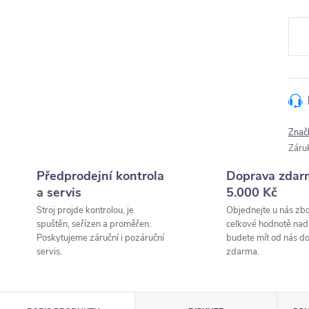
Měr
cena
Znač
Záru
Předprodejní kontrola
Doprava zdar
a servis
5.000 Kč
Stroj projde kontrolou, je
Objednejte u nás zbo
spuštěn, seřízen a proměřen.
celkové hodnotě nad
Poskytujeme záruční i pozáruční
budete mít od nás d
servis.
zdarma.