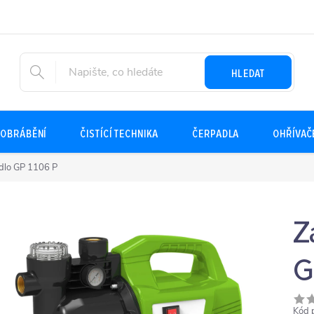
HLEDAT
OBRÁBĚNÍ
ČISTÍCÍ TECHNIKA
ČERPADLA
OHŘÍVAČ
dlo GP 1106 P
Z
G
Kód 