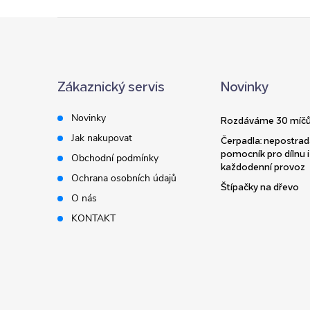
Z
á
Zákaznický servis
Novinky
p
Novinky
Rozdáváme 30 míčů
a
Jak nakupovat
Čerpadla: nepostrad
pomocník pro dílnu i
Obchodní podmínky
t
každodenní provoz
Ochrana osobních údajů
Štípačky na dřevo
í
O nás
KONTAKT