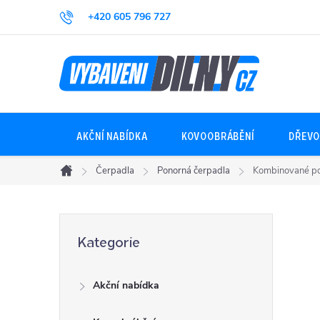
Přejít
+420 605 796 727
na
obsah
AKČNÍ NABÍDKA
KOVOOBRÁBĚNÍ
DŘEVO
Čerpadla
Ponorná čerpadla
Kombinované p
Domů
P
Přeskočit
Kategorie
kategorie
o
Akční nabídka
s