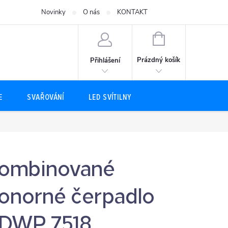
Novinky
O nás
KONTAKT
NÁKUPNÍ
KOŠÍK
Prázdný košík
Přihlášení
E
SVAŘOVÁNÍ
LED SVÍTILNY
ombinované
onorné čerpadlo
DWP 7518