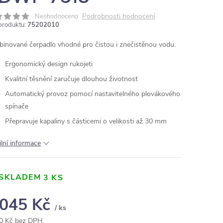
Podrobnosti hodnocení
Neohodnoceno
produktu:
75202010
inované čerpadlo vhodné pro čistou i znečistěnou vodu.
Ergonomický design rukojeti
Kvalitní těsnění zaručuje dlouhou životnost
Automatický provoz pomocí nastavitelného plovákového
spínače
Přepravuje kapaliny s částicemi o velikosti až 30 mm
ilní informace
SKLADEM
3 KS
 045 Kč
/ ks
0 Kč bez DPH