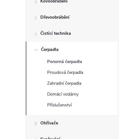
Kovoobrábění
t
Dřevoobrábění
r
a
Čistící technika
n
Čerpadla
Ponorná čerpadla
n
Proudová čerpadla
í
Zahradní čerpadla
Domácí vodárny
p
Příslušenství
a
Ohřívače
n