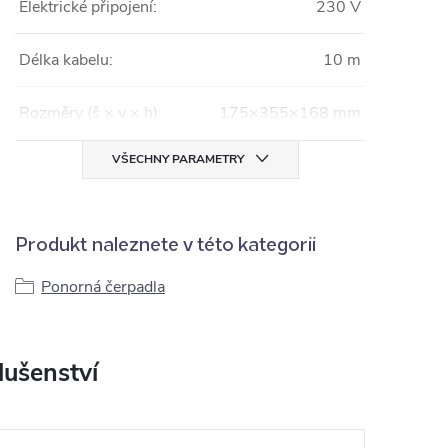
Elektrické připojení:
230 V
Délka kabelu:
10 m
Rozměry (š × v × h):
175×355×168 mm
VŠECHNY PARAMETRY
Produkt naleznete v této kategorii
Ponorná čerpadla