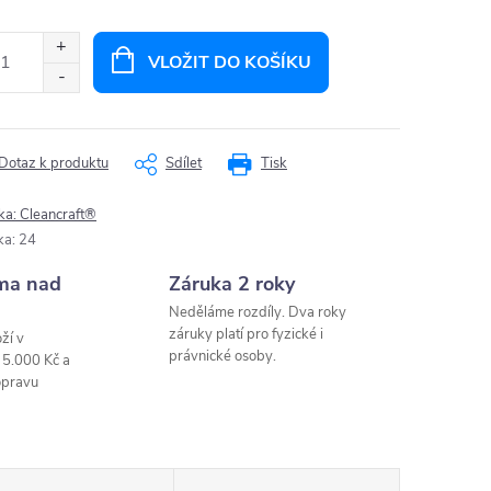
ná
:
VLOŽIT DO KOŠÍKU
Dotaz k produktu
Sdílet
Tisk
ka:
Cleancraft®
ka
:
24
ma nad
Záruka 2 roky
Neděláme rozdíly. Dva roky
záruky platí pro fyzické i
ží v
právnické osoby.
 5.000 Kč a
opravu