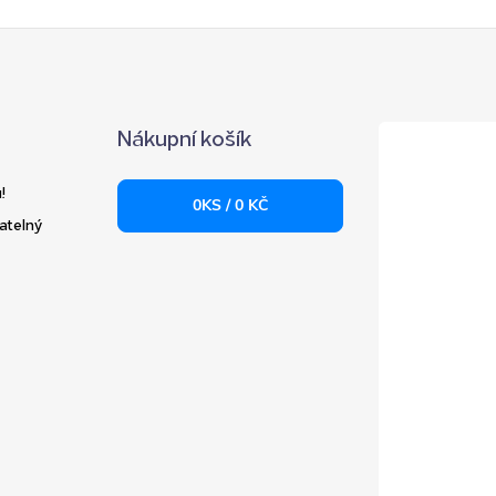
Nákupní košík
!
0
KS /
0 KČ
atelný