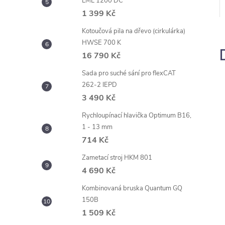
LML 1200 DC
1 399 Kč
Kotoučová pila na dřevo (cirkulárka)
HWSE 700 K
16 790 Kč
Sada pro suché sání pro flexCAT
262-2 IEPD
3 490 Kč
Rychloupínací hlavička Optimum B16,
1 - 13 mm
714 Kč
Zametací stroj HKM 801
4 690 Kč
Kombinovaná bruska Quantum GQ
150B
1 509 Kč