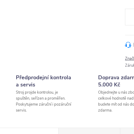
Měr
cena
Znač
Záru
Předprodejní kontrola
Doprava zdar
a servis
5.000 Kč
Stroj projde kontrolou, je
Objednejte u nás zbo
spuštěn, seřízen a proměřen.
celkové hodnotě nad
Poskytujeme záruční i pozáruční
budete mít od nás d
servis.
zdarma.