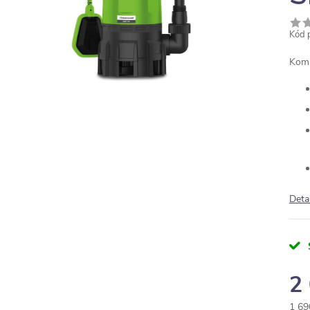
Kód 
Komb
Deta
2
1 69