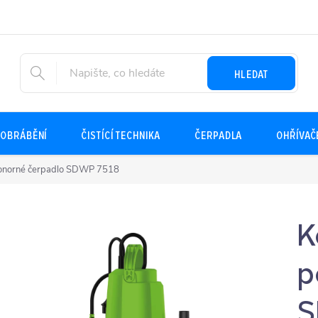
HLEDAT
OBRÁBĚNÍ
ČISTÍCÍ TECHNIKA
ČERPADLA
OHŘÍVAČ
onorné čerpadlo SDWP 7518
K
p
S