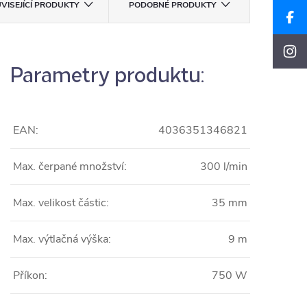
VISEJÍCÍ PRODUKTY
PODOBNÉ PRODUKTY
Parametry produktu:
EAN:
4036351346821
Max. čerpané množství:
300 l/min
Max. velikost částic:
35 mm
Max. výtlačná výška:
9 m
Příkon:
750 W