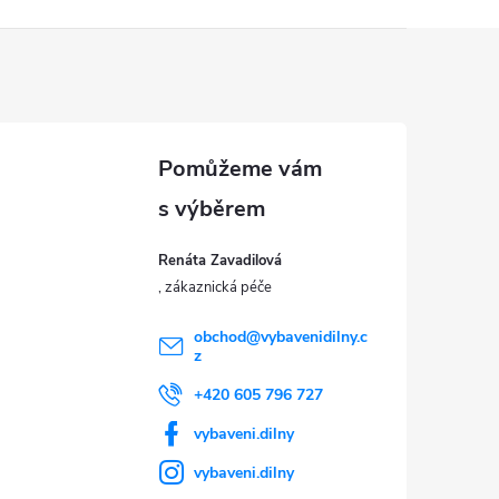
Renáta Zavadilová
obchod
@
vybavenidilny.c
z
+420 605 796 727
vybaveni.dilny
vybaveni.dilny