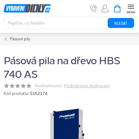
Přejít
NÁKUPNÍ
KOŠÍK
na
obsah
HLEDAT
Pásové pily
Pásová pila na dřevo HBS
740 AS
Podrobnosti hodnocení
Neohodnoceno
Kód produktu:
5152174