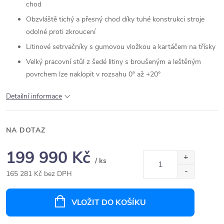
chod
Obzvláště tichý a přesný chod díky tuhé konstrukci stroje
odolné proti zkroucení
Litinové setrvačníky s gumovou vložkou a kartáčem na třísky
Velký pracovní stůl z šedé litiny s broušeným a leštěným
povrchem lze naklopit v rozsahu 0° až +20°
Detailní informace
NA DOTAZ
199 990 Kč
/ ks
165 281 Kč bez DPH
Měrná
cena:
VLOŽIT DO KOŠÍKU