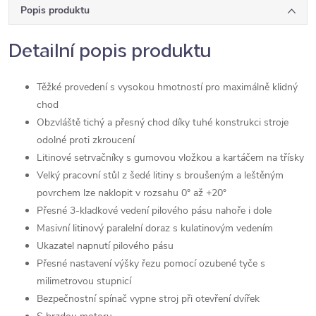
Popis produktu
Detailní popis produktu
Těžké provedení s vysokou hmotností pro maximálně klidný
chod
Obzvláště tichý a přesný chod díky tuhé konstrukci stroje
odolné proti zkroucení
Litinové setrvačníky s gumovou vložkou a kartáčem na třísky
Velký pracovní stůl z šedé litiny s broušeným a leštěným
povrchem lze naklopit v rozsahu 0° až +20°
Přesné 3-kladkové vedení pilového pásu nahoře i dole
Masivní litinový paralelní doraz s kulatinovým vedením
Ukazatel napnutí pilového pásu
Přesné nastavení výšky řezu pomocí ozubené tyče s
milimetrovou stupnicí
Bezpečnostní spínač vypne stroj při otevření dvířek