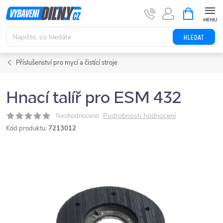
Přejít
NÁKUPNÍ
KOŠÍK
na
obsah
HLEDAT
Příslušenství pro mycí a čistící stroje
Hnací talíř pro ESM 432
Podrobnosti hodnocení
Neohodnoceno
Kód produktu:
7213012