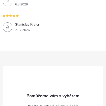
6.8.2026
Stanislav Kraicr
21.7.2026
Z
á
p
a
t