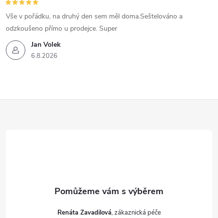
Vše v pořádku, na druhý den sem měl doma.Seštelováno a
odzkoušeno přímo u prodejce. Super
Jan Volek
6.8.2026
Z
á
p
a
t
Renáta Zavadilová