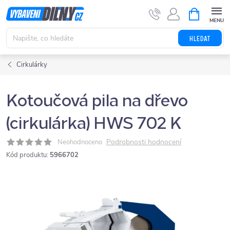
Přejít
NÁKUPNÍ
KOŠÍK
na
obsah
HLEDAT
Cirkulárky
Kotoučová pila na dřevo
(cirkulárka) HWS 702 K
Podrobnosti hodnocení
Neohodnoceno
Kód produktu:
5966702