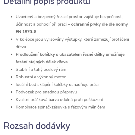
Detailní popis produktu
Uzavřený a bezpečný řezací prostor zajišťuje bezpečnost,
účinnost a pohodlí při práci –
ochranné prvky dle dle normy
EN 1870-6
V kolébce jsou vylisovány výstupky, které zamezují protáčení
dřeva
Prodloužení kolébky s ukazatelem řezné délky umožňuje
řezání stejných délek dřeva
Stabilní a tuhý ocelový rám
Robustní a výkonný motor
Ideální bod sklápění kolébky usnadňuje práci
Podvozek pro snadnou přepravu
Kvalitní prášková barva odolná proti poškození
Kombinace spínač-zásuvka s fázovým měničem
Rozsah dodávky