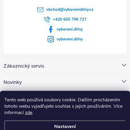
í
obchod
@
vybavenidilny.cz
+420 605 796 727
vybaveni.dilny
vybaveni.dilny
Zákaznický servis
Novinky
Nákupní košík
Tento web používá soubory cookie. Dalším procházením
tohoto webu vyjadřujete souhlas s jejich používáním. Více
informací
zde
.
0
KS /
0 KČ
Nastavení