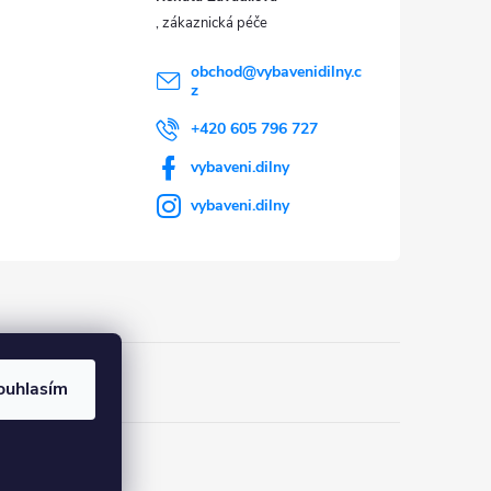
obchod
@
vybavenidilny.c
z
+420 605 796 727
vybaveni.dilny
vybaveni.dilny
ouhlasím