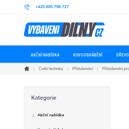
Přejít
+420 605 796 727
na
obsah
AKČNÍ NABÍDKA
KOVOOBRÁBĚNÍ
DŘEVO
Čistící technika
Příslušenství
Příslušenství pr
Domů
P
Přeskočit
Kategorie
kategorie
o
Akční nabídka
s