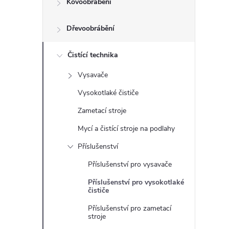
Kovoobrábění
t
Dřevoobrábění
r
a
Čistící technika
Vysavače
n
Vysokotlaké čističe
n
Zametací stroje
Mycí a čistící stroje na podlahy
í
Příslušenství
p
Příslušenství pro vysavače
Příslušenství pro vysokotlaké
a
čističe
n
Příslušenství pro zametací
stroje