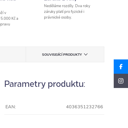
Neděláme rozdíly. Dva roky
záruky platí pro fyzické i
ží v
právnické osoby.
 5.000 Kč a
opravu
SOUVISEJÍCÍ PRODUKTY
Parametry produktu:
EAN:
4036351232766