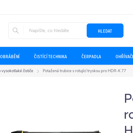
HLEDAT
OBRÁBĚNÍ
ČISTÍCÍ TECHNIKA
ČERPADLA
OHŘÍVAČ
o vysokotlaké čističe
Potažená trubice s rotující tryskou pro HDR-K 77
P
r
H