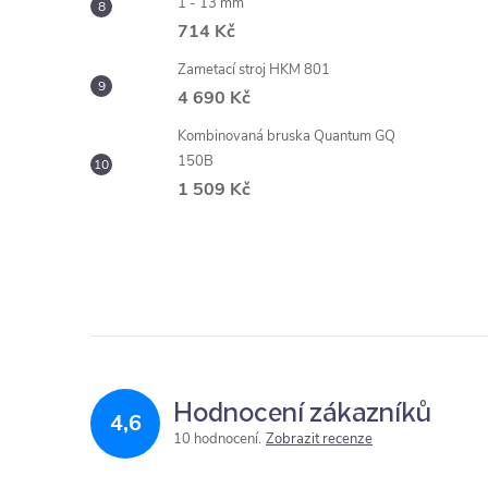
1 - 13 mm
714 Kč
Zametací stroj HKM 801
4 690 Kč
Kombinovaná bruska Quantum GQ
150B
1 509 Kč
Hodnocení zákazníků
4,6
10 hodnocení
Zobrazit recenze