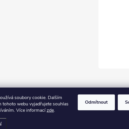
oužívá soubory cookie. Dalším
Odmítnout
S
 tohoto webu vyjadřujete souhlas
žíváním. Více informací
zde
.
í