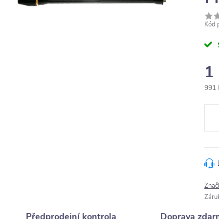
Kód 
1
991 
Měr
cena
Znač
Záru
Předprodejní kontrola
Doprava zdar