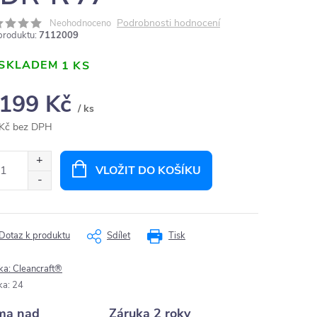
Podrobnosti hodnocení
Neohodnoceno
produktu:
7112009
SKLADEM
1 KS
 199 Kč
/ ks
Kč bez DPH
ná
:
VLOŽIT DO KOŠÍKU
Dotaz k produktu
Sdílet
Tisk
ka:
Cleancraft®
ka
:
24
ma nad
Záruka 2 roky