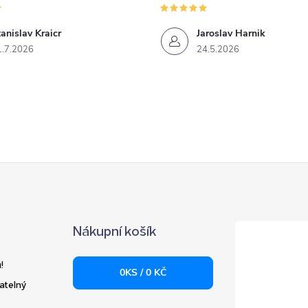
anislav Kraicr
Jaroslav Harnik
1.7.2026
24.5.2026
Nákupní košík
!
0
KS /
0 KČ
atelný