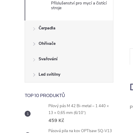
e
Příslušenství pro mycí a čistící
stroje
l
Čerpadla
Ohřívače
Svařování
Led svítilny
TOP 10 PRODUKTŮ
Pilový pás M 42 Bi-metal – 1 440 ×
P
13 × 0,65 mm (6/10“)
459 Kč
Pásová pila na kov OPTIsaw SQ-V13