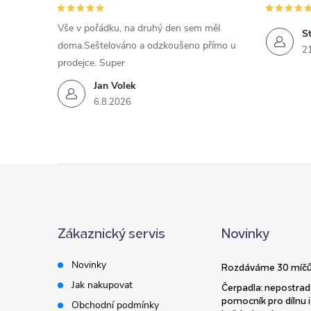
Vše v pořádku, na druhý den sem měl
St
doma.Seštelováno a odzkoušeno přímo u
2
prodejce. Super
Jan Volek
6.8.2026
Z
á
Zákaznický servis
Novinky
p
Novinky
Rozdáváme 30 míčů
a
Jak nakupovat
Čerpadla: nepostrad
pomocník pro dílnu i
Obchodní podmínky