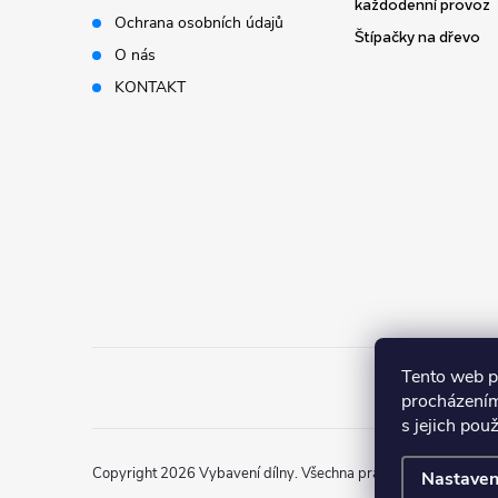
t
každodenní provoz
Ochrana osobních údajů
Štípačky na dřevo
í
O nás
KONTAKT
Tento web p
procházením
s jejich pou
Copyright 2026
Vybavení dílny
. Všechna práva vyhrazena.
Nastaven