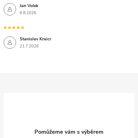
Jan Volek
6.8.2026
Stanislav Kraicr
21.7.2026
Z
á
p
a