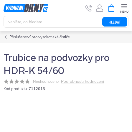
Přejít
NÁKUPNÍ
KOŠÍK
na
obsah
HLEDAT
Příslušenství pro vysokotlaké čističe
Trubice na podvozky pro
HDR-K 54/60
Podrobnosti hodnocení
Neohodnoceno
Kód produktu:
7112013