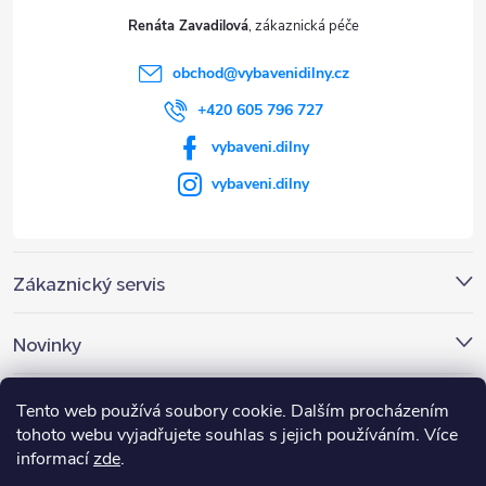
t
Renáta Zavadilová
í
obchod
@
vybavenidilny.cz
+420 605 796 727
vybaveni.dilny
vybaveni.dilny
Zákaznický servis
Novinky
Nákupní košík
Tento web používá soubory cookie. Dalším procházením
tohoto webu vyjadřujete souhlas s jejich používáním. Více
informací
zde
.
0
KS /
0 KČ