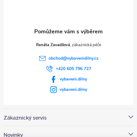
p
a
t
Renáta Zavadilová
í
obchod
@
vybavenidilny.cz
+420 605 796 727
vybaveni.dilny
vybaveni.dilny
Zákaznický servis
Novinky