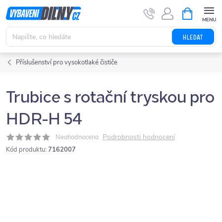
Přejít
NÁKUPNÍ
KOŠÍK
na
obsah
HLEDAT
Příslušenství pro vysokotlaké čističe
Trubice s rotační tryskou pro
HDR-H 54
Podrobnosti hodnocení
Neohodnoceno
Kód produktu:
7162007