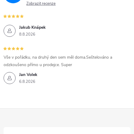
Zobrazit recenze
Jakub Knápek
8.8.2026
Vše v pořádku, na druhý den sem měl doma.Seštelováno a
odzkoušeno přímo u prodejce. Super
Jan Volek
6.8.2026
Z
á