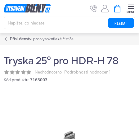
Přejít
NÁKUPNÍ
KOŠÍK
na
obsah
HLEDAT
Příslušenství pro vysokotlaké čističe
Tryska 25° pro HDR-H 78
Podrobnosti hodnocení
Neohodnoceno
Kód produktu:
7163003