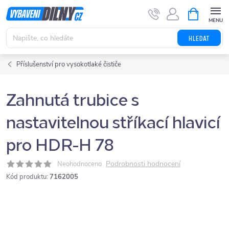
Přejít
NÁKUPNÍ
KOŠÍK
na
obsah
HLEDAT
Příslušenství pro vysokotlaké čističe
Zahnutá trubice s
nastavitelnou stříkací hlavicí
pro HDR-H 78
Podrobnosti hodnocení
Neohodnoceno
Kód produktu:
7162005