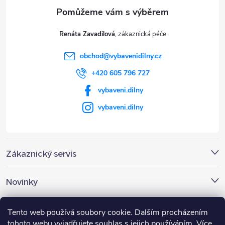
a
t
Renáta Zavadilová
í
obchod
@
vybavenidilny.cz
+420 605 796 727
vybaveni.dilny
vybaveni.dilny
Zákaznický servis
Novinky
Nákupní košík
Tento web používá soubory cookie. Dalším procházením
tohoto webu vyjadřujete souhlas s jejich používáním. Více