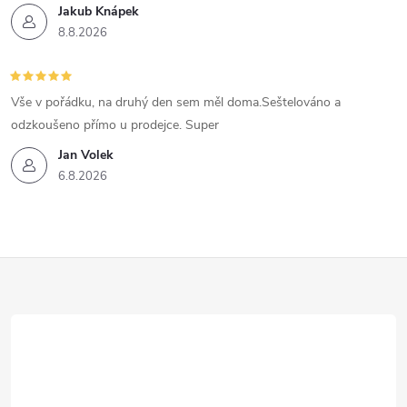
Jakub Knápek
8.8.2026
Vše v pořádku, na druhý den sem měl doma.Seštelováno a
odzkoušeno přímo u prodejce. Super
Jan Volek
6.8.2026
Z
á
p