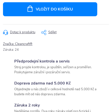
Měrná
cena:
VLOŽIT DO KOŠÍKU
Dotaz k produktu
Sdílet
Značka:
Cleancraft®
Záruka
:
24
Předprodejní kontrola a servis
Stroj projde kontrolou, je spuštěn, seřízen a proměřen.
Poskytujeme záruční i pozáruční servis.
Doprava zdarma nad 5.000 Kč
Objednejte u nás zboží v celkové hodnotě nad 5.000 Kč a
budete mít od nás dopravu zdarma.
Záruka 2 roky
Neděláme rozdíly. Dva roky záruky platí pro fyzické i