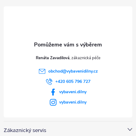
á
p
a
t
Renáta Zavadilová
í
obchod
@
vybavenidilny.cz
+420 605 796 727
vybaveni.dilny
vybaveni.dilny
Zákaznický servis