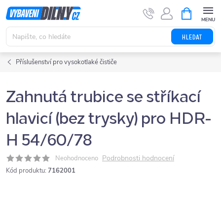
Přejít
NÁKUPNÍ
KOŠÍK
na
obsah
HLEDAT
Příslušenství pro vysokotlaké čističe
Zahnutá trubice se stříkací
hlavicí (bez trysky) pro HDR-
H 54/60/78
Podrobnosti hodnocení
Neohodnoceno
Kód produktu:
7162001