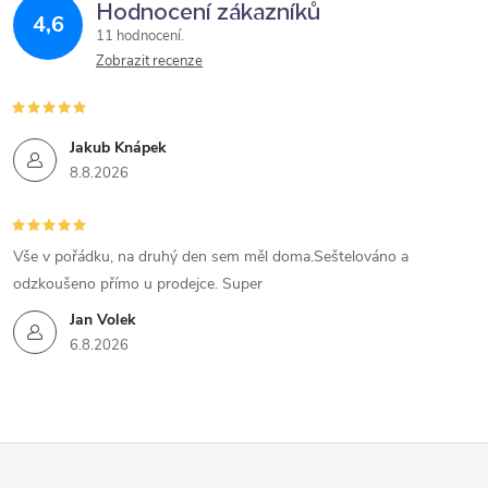
Hodnocení zákazníků
4,6
11 hodnocení
Zobrazit recenze
Jakub Knápek
8.8.2026
Vše v pořádku, na druhý den sem měl doma.Seštelováno a
odzkoušeno přímo u prodejce. Super
Jan Volek
6.8.2026
Z