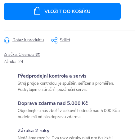
Měrná
cena:
VLOŽIT DO KOŠÍKU
Dotaz k produktu
Sdílet
Značka:
Cleancraft®
Záruka
:
24
Předprodejní kontrola a servis
Stroj projde kontrolou, je spuštěn, seřízen a proměřen.
Poskytujeme záruční i pozáruční servis.
Doprava zdarma nad 5.000 Kč
Objednejte u nás zboží v celkové hodnotě nad 5.000 Kč a
budete mít od nás dopravu zdarma.
Záruka 2 roky
Neděláme rozdíly. Dva roky záruky platí pro fyzické i