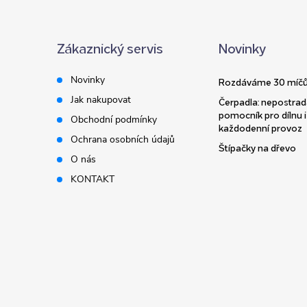
á
Zákaznický servis
Novinky
p
Novinky
Rozdáváme 30 míčů
a
Jak nakupovat
Čerpadla: nepostrad
pomocník pro dílnu i
Obchodní podmínky
t
každodenní provoz
Ochrana osobních údajů
Štípačky na dřevo
í
O nás
KONTAKT