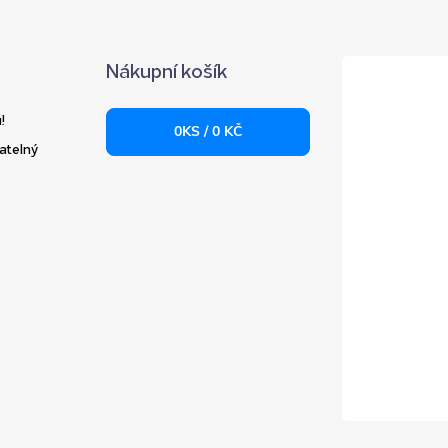
Nákupní košík
!
0
KS /
0 KČ
atelný