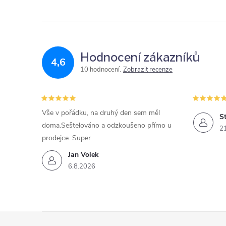
Hodnocení zákazníků
4,6
10 hodnocení
Zobrazit recenze
Vše v pořádku, na druhý den sem měl
St
doma.Seštelováno a odzkoušeno přímo u
2
prodejce. Super
Jan Volek
6.8.2026
Z