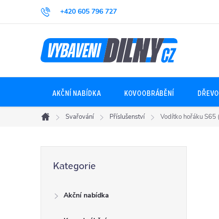
Přejít
+420 605 796 727
na
obsah
AKČNÍ NABÍDKA
KOVOOBRÁBĚNÍ
DŘEVO
Svařování
Příslušenství
Vodítko hořáku S65 
Domů
P
Přeskočit
Kategorie
kategorie
o
Akční nabídka
s