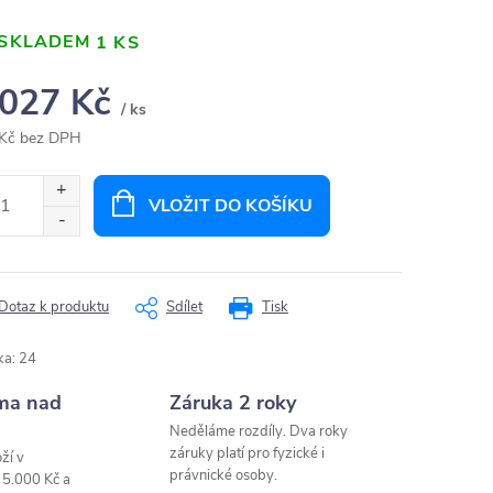
SKLADEM
1 KS
 027 Kč
/ ks
Kč bez DPH
ná
:
VLOŽIT DO KOŠÍKU
Dotaz k produktu
Sdílet
Tisk
ka
:
24
ma nad
Záruka 2 roky
Neděláme rozdíly. Dva roky
záruky platí pro fyzické i
ží v
právnické osoby.
 5.000 Kč a