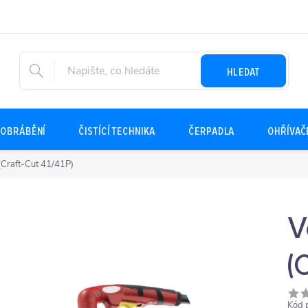
HLEDAT
OBRÁBĚNÍ
ČISTÍCÍ TECHNIKA
ČERPADLA
OHŘÍVAČ
(Craft-Cut 41/41P)
V
(
Kód 