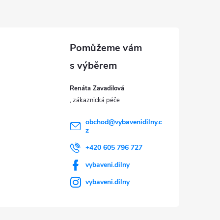
Renáta Zavadilová
obchod
@
vybavenidilny.c
z
+420 605 796 727
vybaveni.dilny
vybaveni.dilny