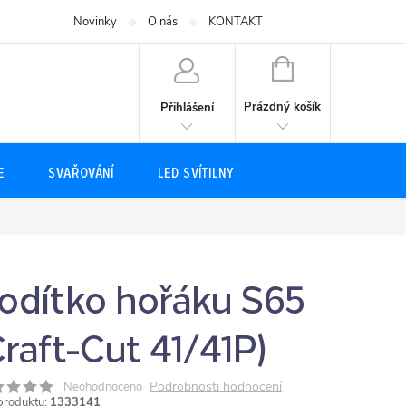
Novinky
O nás
KONTAKT
NÁKUPNÍ
KOŠÍK
Prázdný košík
Přihlášení
E
SVAŘOVÁNÍ
LED SVÍTILNY
odítko hořáku S65
Craft-Cut 41/41P)
Podrobnosti hodnocení
Neohodnoceno
produktu:
1333141