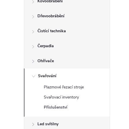
Kovoobrábění
t
Dřevoobrábění
r
a
Čistící technika
n
Čerpadla
n
Ohřívače
í
Svařování
Plazmové řezací stroje
p
Svařovací inventory
a
Příslušenství
n
Led svítilny