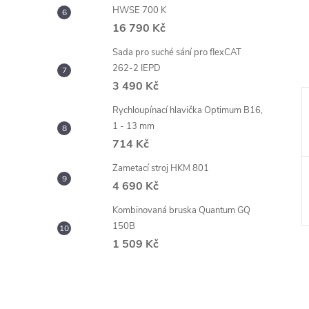
HWSE 700 K
16 790 Kč
Sada pro suché sání pro flexCAT
262-2 IEPD
3 490 Kč
Rychloupínací hlavička Optimum B16,
1 - 13 mm
714 Kč
Zametací stroj HKM 801
4 690 Kč
Kombinovaná bruska Quantum GQ
150B
1 509 Kč