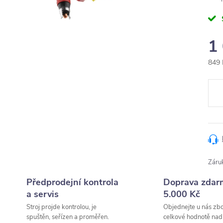
1
849 
Měr
cena
Záru
Předprodejní kontrola
Doprava zdar
a servis
5.000 Kč
Stroj projde kontrolou, je
Objednejte u nás zbo
spuštěn, seřízen a proměřen.
celkové hodnotě nad