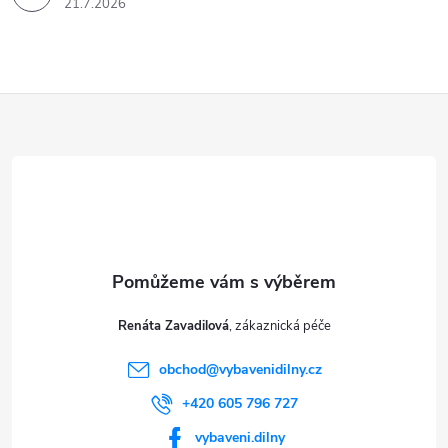
21.7.2026
Z
á
p
a
t
Renáta Zavadilová
í
obchod
@
vybavenidilny.cz
+420 605 796 727
vybaveni.dilny