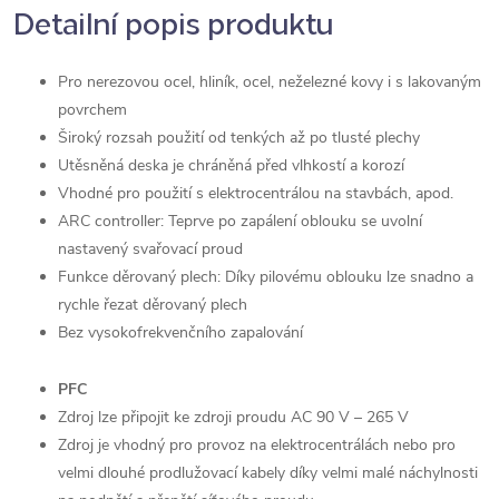
Detailní popis produktu
Pro nerezovou ocel, hliník, ocel, neželezné kovy i s lakovaným
povrchem
Široký rozsah použití od tenkých až po tlusté plechy
Utěsněná deska je chráněná před vlhkostí a korozí
Vhodné pro použití s elektrocentrálou na stavbách, apod.
ARC controller: Teprve po zapálení oblouku se uvolní
nastavený svařovací proud
Funkce děrovaný plech: Díky pilovému oblouku lze snadno a
rychle řezat děrovaný plech
Bez vysokofrekvenčního zapalování
PFC
Zdroj lze připojit ke zdroji proudu AC 90 V – 265 V
Zdroj je vhodný pro provoz na elektrocentrálách nebo pro
velmi dlouhé prodlužovací kabely díky velmi malé náchylnosti