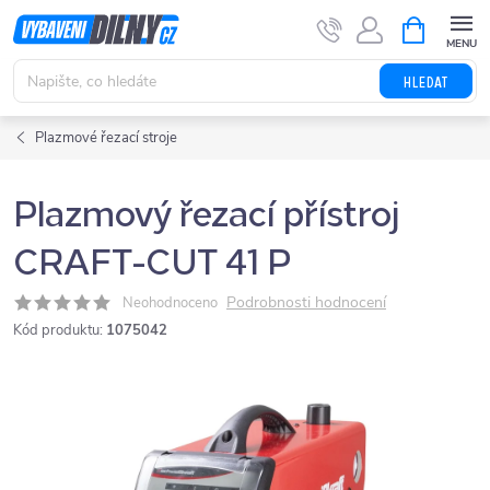
Přejít
NÁKUPNÍ
KOŠÍK
na
obsah
HLEDAT
Plazmové řezací stroje
Plazmový řezací přístroj
CRAFT-CUT 41 P
Podrobnosti hodnocení
Neohodnoceno
Kód produktu:
1075042