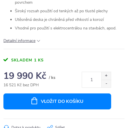
povrchem
Široký rozsah použití od tenkých až po tlusté plechy
Utěsněná deska je chráněná před vlhkostí a korozí
Vhodné pro použití s elektrocentrálou na stavbách, apod.
Detailní informace
SKLADEM
1 KS
19 990 Kč
/ ks
16 521 Kč bez DPH
Měrná
cena:
VLOŽIT DO KOŠÍKU
Dotaz k produktu
Sdílet