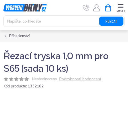
Přejít
NÁKUPNÍ
KOŠÍK
na
obsah
HLEDAT
Příslušenství
Řezací tryska 1,0 mm pro
S65 (sada 10 ks)
Podrobnosti hodnocení
Neohodnoceno
Kód produktu:
1332102