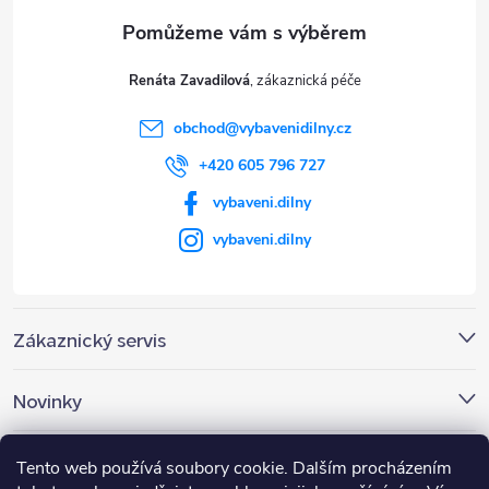
a
t
Renáta Zavadilová
í
obchod
@
vybavenidilny.cz
+420 605 796 727
vybaveni.dilny
vybaveni.dilny
Zákaznický servis
Novinky
Nákupní košík
Tento web používá soubory cookie. Dalším procházením