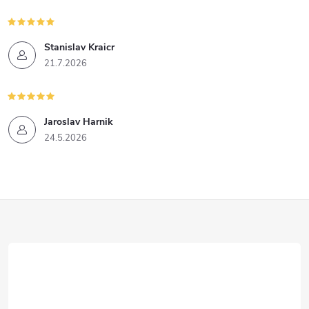
Stanislav Kraicr
21.7.2026
Jaroslav Harnik
24.5.2026
Z
á
p