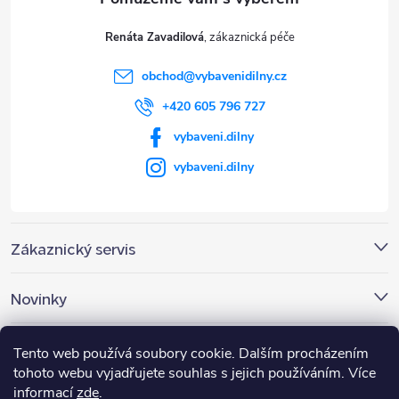
t
Renáta Zavadilová
í
obchod
@
vybavenidilny.cz
+420 605 796 727
vybaveni.dilny
vybaveni.dilny
Zákaznický servis
Novinky
Nákupní košík
Tento web používá soubory cookie. Dalším procházením
tohoto webu vyjadřujete souhlas s jejich používáním. Více
informací
zde
.
0
KS /
0 KČ