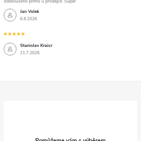
odzkoušeno přímo u prodejce. Super
Jan Volek
6.8.2026
Stanislav Kraicr
21.7.2026
Z
á
p
a