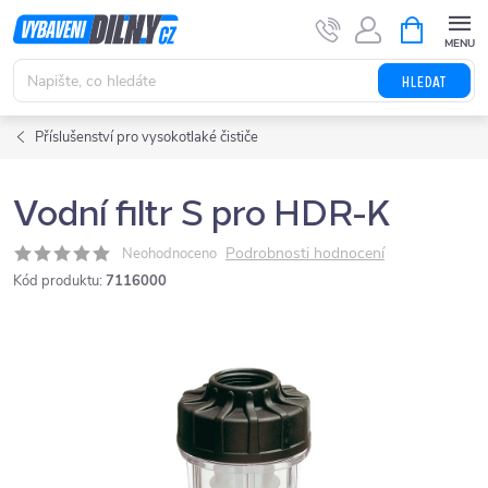
Přejít
NÁKUPNÍ
KOŠÍK
na
obsah
HLEDAT
Příslušenství pro vysokotlaké čističe
Vodní filtr S pro HDR-K
Podrobnosti hodnocení
Neohodnoceno
Kód produktu:
7116000