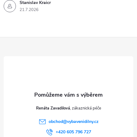
Stanislav Kraicr
21.7.2026
Z
á
p
a
t
Renáta Zavadilová
í
obchod
@
vybavenidilny.cz
+420 605 796 727