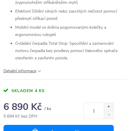
(vypnuto/režim stříkání/režim mytí)
Efektivní čištění silných nebo zaschlých nečistot pomocí
předmytí stříkací pistolí
Mobilní model se dvěma pogumovanými kolečky a
ergonomickou rukojetí
Ovládání čerpadla Total Stop: Spouštění a zastavování
motoru čerpadla bez prodlevy pomocí tlakového spínače
otevřením a zavřením pistole.
Detailní informace
SKLADEM
4 KS
6 890 Kč
/ ks
5 694 Kč bez DPH
Měrná
cena: