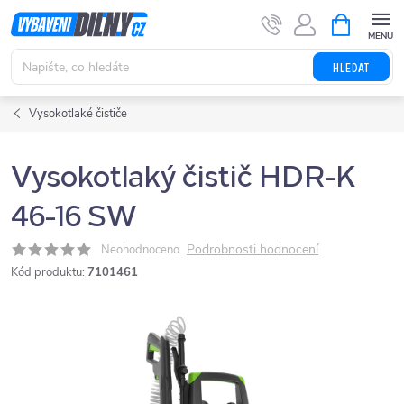
Přejít
NÁKUPNÍ
KOŠÍK
na
obsah
HLEDAT
Vysokotlaké čističe
Vysokotlaký čistič HDR-K
46-16 SW
Podrobnosti hodnocení
Neohodnoceno
Kód produktu:
7101461