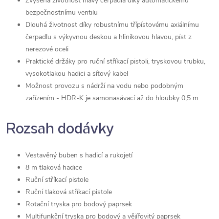
Zvýšená životnost hlavy čerpadla díky automatickému
bezpečnostnímu ventilu
Dlouhá životnost díky robustnímu třípístovému axiálnímu
čerpadlu s výkyvnou deskou a hliníkovou hlavou, píst z
nerezové oceli
Praktické držáky pro ruční stříkací pistoli, tryskovou trubku,
vysokotlakou hadici a síťový kabel
Možnost provozu s nádrží na vodu nebo podobným
zařízením - HDR-K je samonasávací až do hloubky 0,5 m
Rozsah dodávky
Vestavěný buben s hadicí a rukojetí
8 m tlaková hadice
Ruční stříkací pistole
Ruční tlaková stříkací pistole
Rotační tryska pro bodový paprsek
Multifunkční tryska pro bodový a vějířovitý paprsek