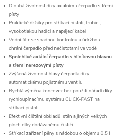
Dlouhá životnost díky axiálnímu čerpadlu s třemi
písty
Praktické držáky pro stříkací pistoli, trubici,
vysokotlakou hadici a napájecí kabel
Vodní filtr se snadnou kontrolou a údržbou
chrání čerpadlo před nečistotami ve vodě
Spolehlivé axiální čerpadlo s hliníkovou hlavou
a třemi nerezovými písty
Zvýšená životnost hlavy čerpadla díky
automatickému pojistnému ventilu
Rychlá výměna koncovek bez použití nářadí díky
rychloupínacímu systému CLICK-FAST na
stříkací pistoli
Efektivní čištění obkladů, stěn a jiných velkých
ploch díky dodávanému čističi
Stříkací zařízení pěny s nádobou o objemu 0,5 l