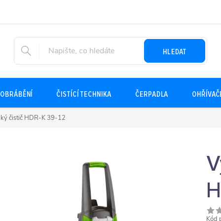
HLEDAT
OBRÁBĚNÍ
ČISTÍCÍ TECHNIKA
ČERPADLA
OHŘÍVAČ
aký čistič HDR-K 39-12
V
H
Kód 