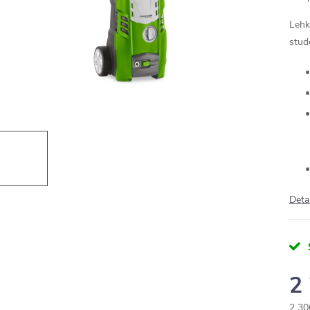
Lehk
stud
Deta
2
2 30