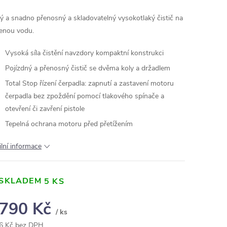
ý a snadno přenosný a skladovatelný vysokotlaký čistič na
enou vodu.
Vysoká síla čistění navzdory kompaktní konstrukci
Pojízdný a přenosný čistič se dvěma koly a držadlem
Total Stop řízení čerpadla: zapnutí a zastavení motoru
čerpadla bez zpoždění pomocí tlakového spínače a
otevření či zavření pistole
Tepelná ochrana motoru před přetížením
ilní informace
SKLADEM
5 KS
 790 Kč
/ ks
6 Kč bez DPH