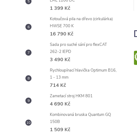
LML 1200 DC
1 399 Kč
Kotoučová pila na dřevo (cirkulárka)
HWSE 700 K
16 790 Kč
Sada pro suché sání pro flexCAT
262-2 IEPD
3 490 Kč
Rychloupínací hlavička Optimum B16,
1 - 13 mm
714 Kč
Zametací stroj HKM 801
4 690 Kč
Kombinovaná bruska Quantum GQ
150B
1 509 Kč