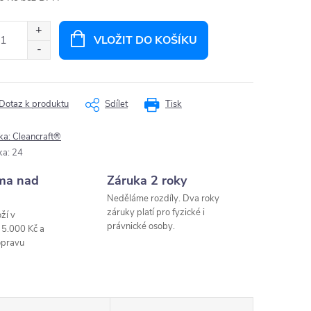
ná
:
VLOŽIT DO KOŠÍKU
Dotaz k produktu
Sdílet
Tisk
ka:
Cleancraft®
ka
:
24
ma nad
Záruka 2 roky
Neděláme rozdíly. Dva roky
záruky platí pro fyzické i
ží v
právnické osoby.
 5.000 Kč a
opravu