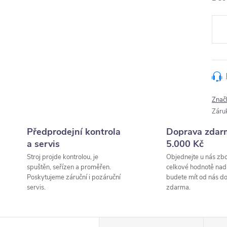
Měr
cena
Znač
Záru
Předprodejní kontrola
Doprava zdar
a servis
5.000 Kč
Stroj projde kontrolou, je
Objednejte u nás zbo
spuštěn, seřízen a proměřen.
celkové hodnotě nad
Poskytujeme záruční i pozáruční
budete mít od nás d
servis.
zdarma.