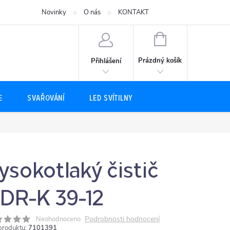
Novinky
O nás
KONTAKT
NÁKUPNÍ
KOŠÍK
Prázdný košík
Přihlášení
E
SVAŘOVÁNÍ
LED SVÍTILNY
ysokotlaký čistič
DR-K 39-12
Podrobnosti hodnocení
Neohodnoceno
produktu:
7101391