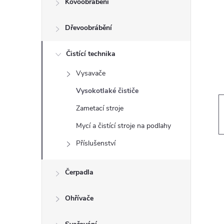
Kovoobrábění
t
Dřevoobrábění
r
a
Čistící technika
Vysavače
n
Vysokotlaké čističe
n
Zametací stroje
Mycí a čistící stroje na podlahy
í
Příslušenství
p
Čerpadla
a
Ohřívače
n