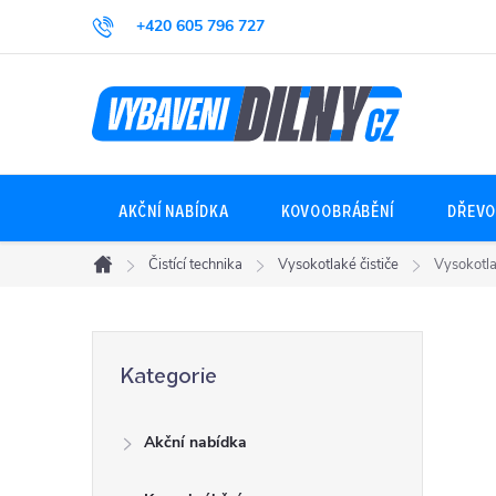
Přejít
+420 605 796 727
na
obsah
AKČNÍ NABÍDKA
KOVOOBRÁBĚNÍ
DŘEVO
Čistící technika
Vysokotlaké čističe
Vysokotl
Domů
P
Přeskočit
Kategorie
kategorie
o
Akční nabídka
s