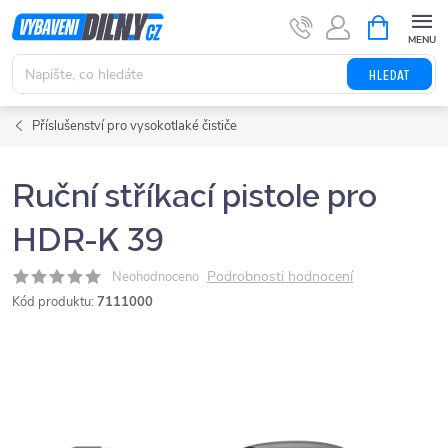
Přejít
NÁKUPNÍ
KOŠÍK
na
obsah
HLEDAT
Příslušenství pro vysokotlaké čističe
Ruční stříkací pistole pro
HDR-K 39
Podrobnosti hodnocení
Neohodnoceno
Kód produktu:
7111000