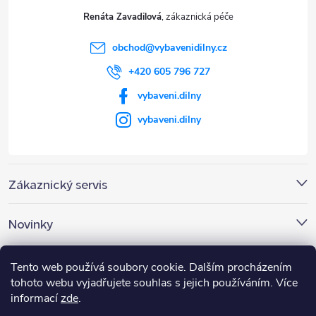
t
Renáta Zavadilová
í
obchod
@
vybavenidilny.cz
+420 605 796 727
vybaveni.dilny
vybaveni.dilny
Zákaznický servis
Novinky
Nákupní košík
Tento web používá soubory cookie. Dalším procházením
tohoto webu vyjadřujete souhlas s jejich používáním. Více
informací
zde
.
0
KS /
0 KČ