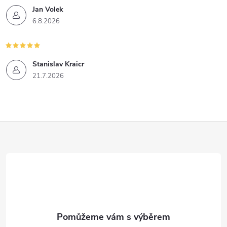
Jan Volek
6.8.2026
Stanislav Kraicr
21.7.2026
Z
á
p
a