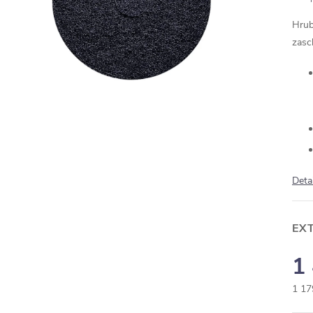
Hrub
zasc
Deta
EX
1
1 17
Měr