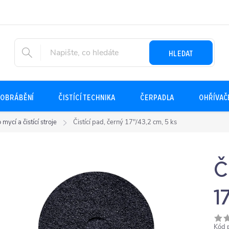
HLEDAT
OBRÁBĚNÍ
ČISTÍCÍ TECHNIKA
ČERPADLA
OHŘÍVAČ
 mycí a čistící stroje
Čistící pad, černý 17"/43,2 cm, 5 ks
Č
1
Kód 