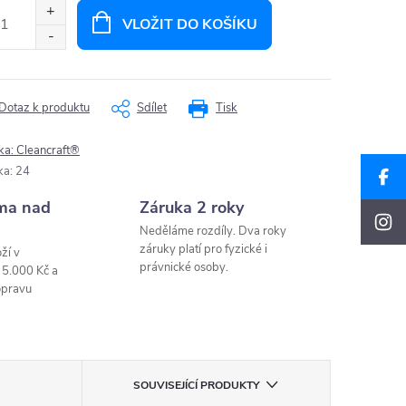
:
VLOŽIT DO KOŠÍKU
Dotaz k produktu
Sdílet
Tisk
ka:
Cleancraft®
ka
:
24
ma nad
Záruka 2 roky
Neděláme rozdíly. Dva roky
záruky platí pro fyzické i
ží v
právnické osoby.
 5.000 Kč a
opravu
SOUVISEJÍCÍ PRODUKTY