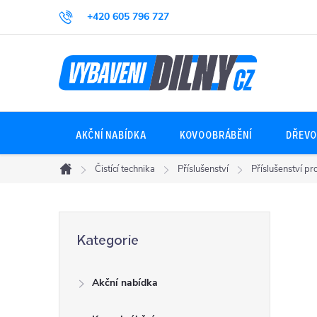
Přejít
+420 605 796 727
na
obsah
AKČNÍ NABÍDKA
KOVOOBRÁBĚNÍ
DŘEVO
Čistící technika
Příslušenství
Příslušenství pro
Domů
P
Přeskočit
Kategorie
kategorie
o
Akční nabídka
s