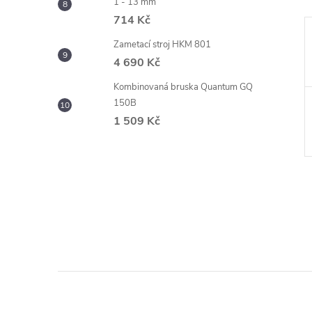
1 - 13 mm
714 Kč
Zametací stroj HKM 801
4 690 Kč
Kombinovaná bruska Quantum GQ
150B
1 509 Kč