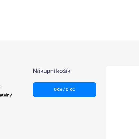
Nákupní košík
!
0
KS /
0 KČ
atelný