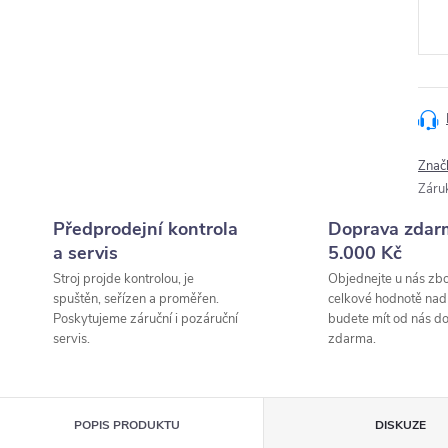
cena
Znač
Záru
Předprodejní kontrola
Doprava zdar
a servis
5.000 Kč
Stroj projde kontrolou, je
Objednejte u nás zbo
spuštěn, seřízen a proměřen.
celkové hodnotě nad
Poskytujeme záruční i pozáruční
budete mít od nás d
servis.
zdarma.
POPIS PRODUKTU
DISKUZE