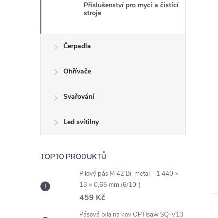
e
Příslušenství pro mycí a čistící
stroje
l
Čerpadla
Ohřívače
Svařování
Led svítilny
TOP 10 PRODUKTŮ
Pilový pás M 42 Bi-metal – 1 440 ×
13 × 0,65 mm (6/10“)
459 Kč
Pásová pila na kov OPTIsaw SQ-V13