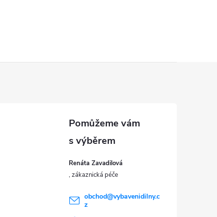
Renáta Zavadilová
obchod
@
vybavenidilny.c
z