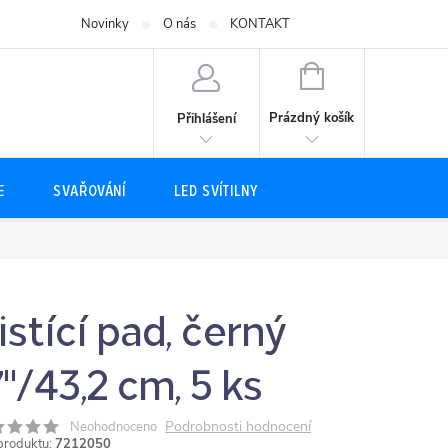
Novinky
O nás
KONTAKT
NÁKUPNÍ
KOŠÍK
Prázdný košík
Přihlášení
E
SVAŘOVÁNÍ
LED SVÍTILNY
istící pad, černý
7"/43,2 cm, 5 ks
Podrobnosti hodnocení
Neohodnoceno
produktu:
7212050