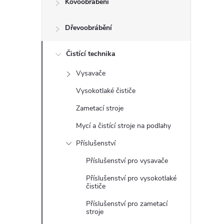
Kovoobrábění
t
Dřevoobrábění
r
a
Čistící technika
Vysavače
n
Vysokotlaké čističe
n
Zametací stroje
Mycí a čistící stroje na podlahy
í
Příslušenství
p
Příslušenství pro vysavače
Příslušenství pro vysokotlaké
a
čističe
n
Příslušenství pro zametací
stroje