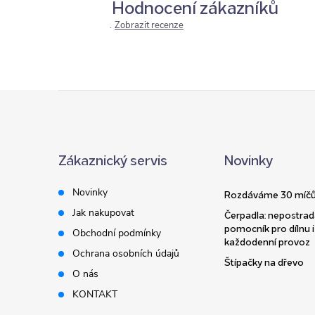
Hodnocení zákazníků
Zobrazit recenze
Z
á
Zákaznický servis
Novinky
p
Novinky
Rozdáváme 30 míčů
a
Jak nakupovat
Čerpadla: nepostrad
pomocník pro dílnu i
Obchodní podmínky
t
každodenní provoz
Ochrana osobních údajů
Štípačky na dřevo
í
O nás
KONTAKT