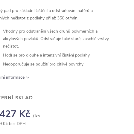
ý pad pro základní čištění a odstraňování nátěrů a
hlých nečistot z podlahy při až 350 ot/min.
Vhodný pro odstranění všech druhů polymerních a
akrylových povlaků. Odstraňuje také staré, zaschlé vrstvy
nečistot.
Hodí se pro dlouhé a intenzivní čistění podlahy
Nedoporučuje se použití pro citlivé povrchy
ilní informace
TERNÍ SKLAD
 427 Kč
/ ks
9 Kč bez DPH
ná