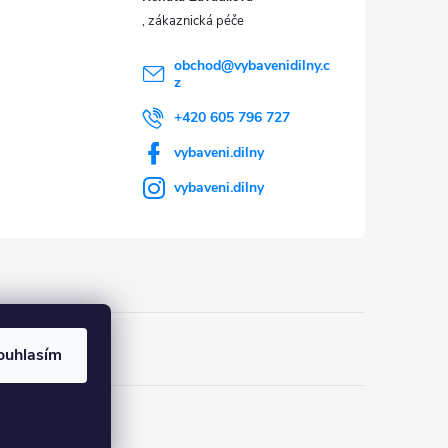
obchod
@
vybavenidilny.c
z
+420 605 796 727
vybaveni.dilny
vybaveni.dilny
ouhlasím