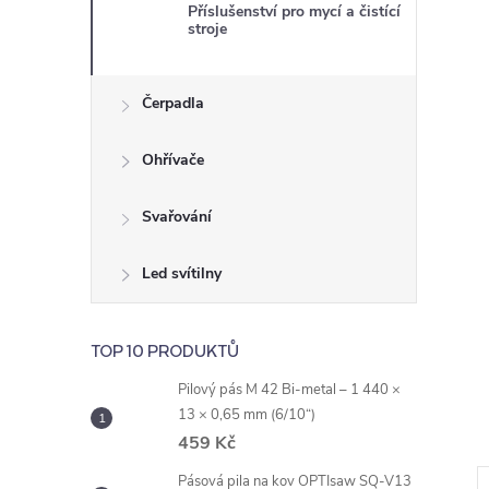
e
Příslušenství pro mycí a čistící
stroje
l
Čerpadla
Ohřívače
Svařování
Led svítilny
TOP 10 PRODUKTŮ
Pilový pás M 42 Bi-metal – 1 440 ×
13 × 0,65 mm (6/10“)
459 Kč
Pásová pila na kov OPTIsaw SQ-V13