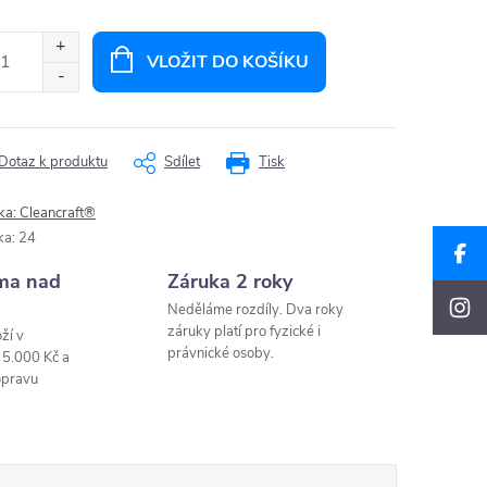
ná
:
VLOŽIT DO KOŠÍKU
Dotaz k produktu
Sdílet
Tisk
ka:
Cleancraft®
ka
:
24
ma nad
Záruka 2 roky
Neděláme rozdíly. Dva roky
záruky platí pro fyzické i
ží v
právnické osoby.
 5.000 Kč a
opravu