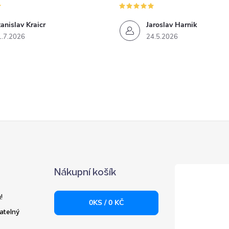
anislav Kraicr
Jaroslav Harnik
1.7.2026
24.5.2026
Nákupní košík
!
0
KS /
0 KČ
atelný