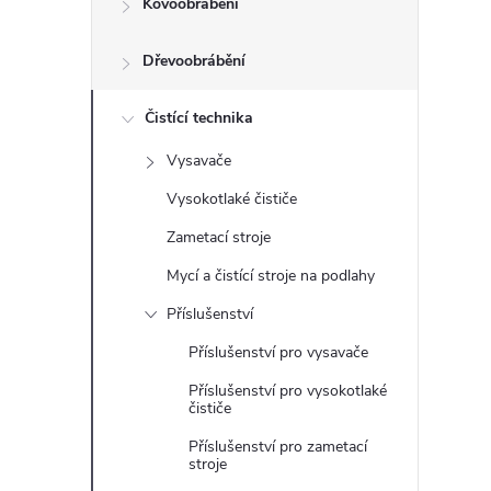
Kovoobrábění
t
Dřevoobrábění
r
a
Čistící technika
Vysavače
n
Vysokotlaké čističe
n
Zametací stroje
Mycí a čistící stroje na podlahy
í
Příslušenství
p
Příslušenství pro vysavače
Příslušenství pro vysokotlaké
a
čističe
n
Příslušenství pro zametací
stroje