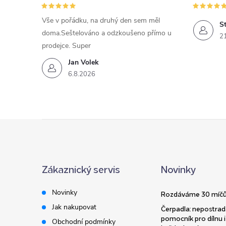
Vše v pořádku, na druhý den sem měl
St
doma.Seštelováno a odzkoušeno přímo u
2
prodejce. Super
Jan Volek
6.8.2026
Z
á
Zákaznický servis
Novinky
p
Novinky
Rozdáváme 30 míčů
a
Jak nakupovat
Čerpadla: nepostrad
pomocník pro dílnu i
Obchodní podmínky