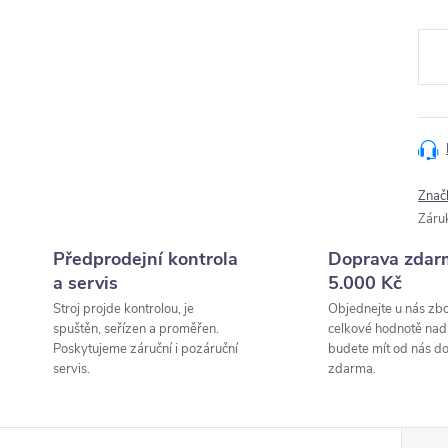
Měr
cena
Znač
Záru
Předprodejní kontrola
Doprava zdar
a servis
5.000 Kč
Stroj projde kontrolou, je
Objednejte u nás zbo
spuštěn, seřízen a proměřen.
celkové hodnotě nad
Poskytujeme záruční i pozáruční
budete mít od nás d
servis.
zdarma.