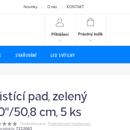
Novinky
O nás
KONTAKT
NÁKUPNÍ
KOŠÍK
Prázdný košík
Přihlášení
E
SVAŘOVÁNÍ
LED SVÍTILNY
istící pad, zelený
0"/50,8 cm, 5 ks
Podrobnosti hodnocení
Neohodnoceno
produktu:
7212062