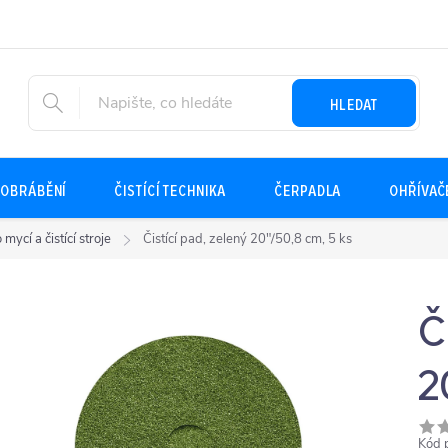
HLEDAT
OBRÁBĚNÍ
ČISTÍCÍ TECHNIKA
ČERPADLA
OHŘÍVAČ
 mycí a čistící stroje
Čistící pad, zelený 20"/50,8 cm, 5 ks
Č
2
Kód 