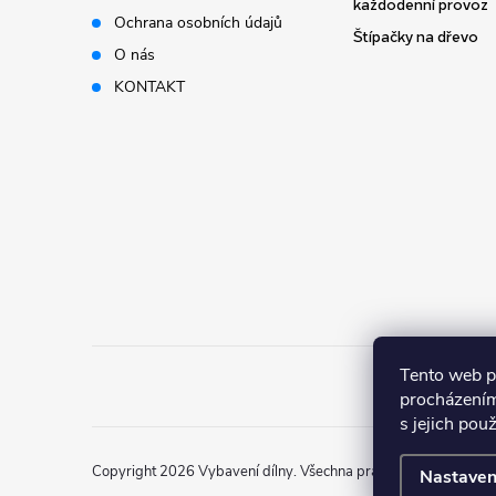
t
každodenní provoz
Ochrana osobních údajů
Štípačky na dřevo
í
O nás
KONTAKT
Tento web p
procházením
s jejich pou
Copyright 2026
Vybavení dílny
. Všechna práva vyhrazena.
Nastaven