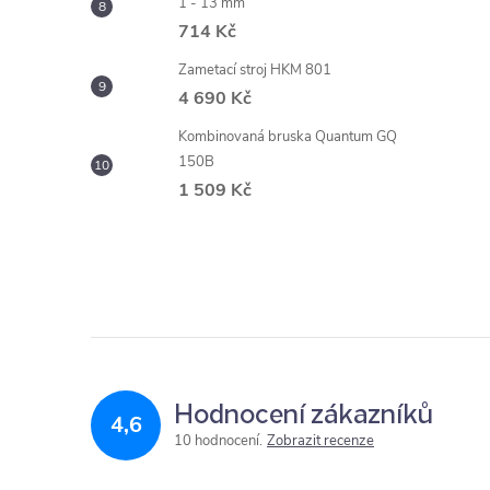
1 - 13 mm
714 Kč
Zametací stroj HKM 801
4 690 Kč
Kombinovaná bruska Quantum GQ
150B
1 509 Kč
Hodnocení zákazníků
4,6
10 hodnocení
Zobrazit recenze