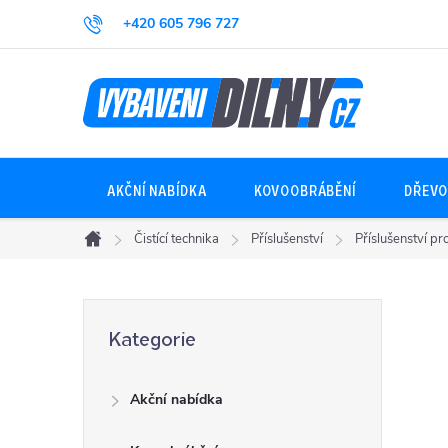
Přejít
+420 605 796 727
na
obsah
AKČNÍ NABÍDKA
KOVOOBRÁBĚNÍ
DŘEVO
Čistící technika
Příslušenství
Příslušenství pro
Domů
P
Přeskočit
Kategorie
kategorie
o
Akční nabídka
s