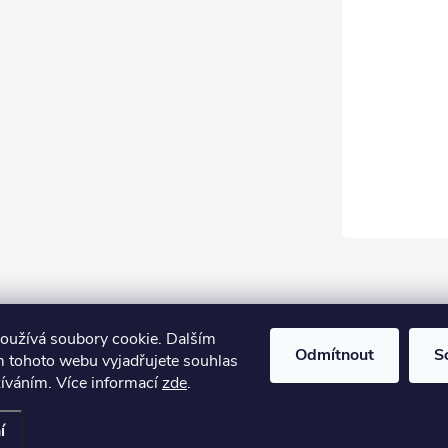
oužívá soubory cookie. Dalším
Odmítnout
S
 tohoto webu vyjadřujete souhlas
žíváním. Více informací
zde
.
í