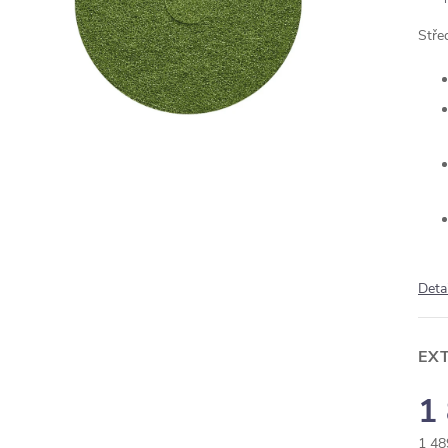
Stře
Deta
EX
1
1 48