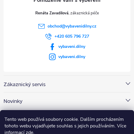
t
Renáta Zavadilová
í
obchod
@
vybavenidilny.cz
+420 605 796 727
vybaveni.dilny
vybaveni.dilny
Zákaznický servis
Novinky
Nákupní košík
Tento web používá soubory cookie. Dalším procházením
tohoto webu vyjadřujete souhlas s jejich používáním. Více
informací
zde
.
0
KS /
0 KČ