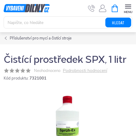
Přejít
NÁKUPNÍ
KOŠÍK
na
obsah
HLEDAT
Příslušenství pro mycí a čistící stroje
Čistící prostředek SPX, 1 litr
Podrobnosti hodnocení
Neohodnoceno
Kód produktu:
7321001