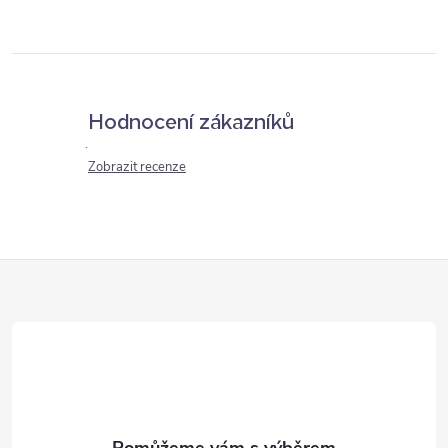
Hodnocení zákazníků
Zobrazit recenze
Z
á
p
a