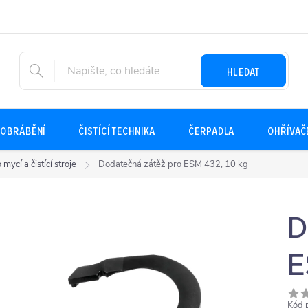
HLEDAT
OBRÁBĚNÍ
ČISTÍCÍ TECHNIKA
ČERPADLA
OHŘÍVAČ
 mycí a čistící stroje
Dodatečná zátěž pro ESM 432, 10 kg
D
E
Kód 