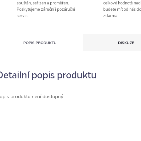
spuštěn, seřízen a proměřen.
celkové hodnotě nad
Poskytujeme záruční i pozáruční
budete mít od nás d
servis.
zdarma.
POPIS PRODUKTU
DISKUZE
Detailní popis produktu
opis produktu není dostupný