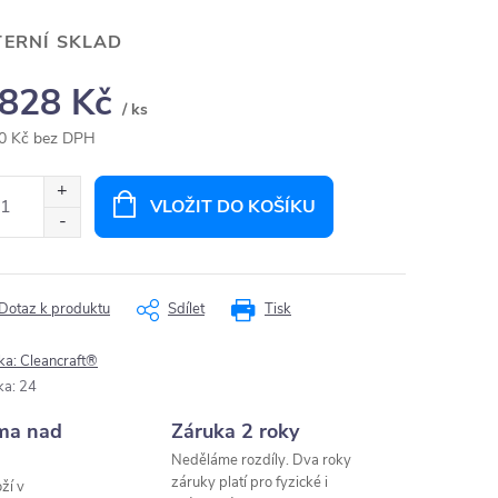
TERNÍ SKLAD
 828 Kč
/ ks
0 Kč bez DPH
ná
:
VLOŽIT DO KOŠÍKU
Dotaz k produktu
Sdílet
Tisk
ka:
Cleancraft®
ka
:
24
ma nad
Záruka 2 roky
Neděláme rozdíly. Dva roky
záruky platí pro fyzické i
ží v