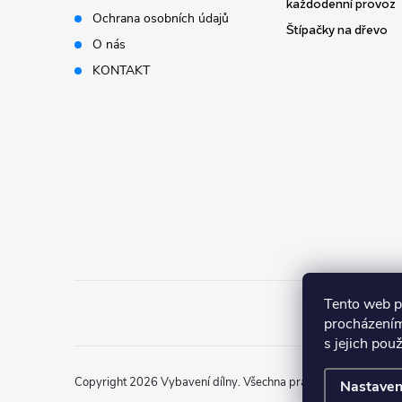
t
každodenní provoz
Ochrana osobních údajů
Štípačky na dřevo
í
O nás
KONTAKT
Tento web p
procházením
s jejich pou
Copyright 2026
Vybavení dílny
. Všechna práva vyhrazena.
Nastaven