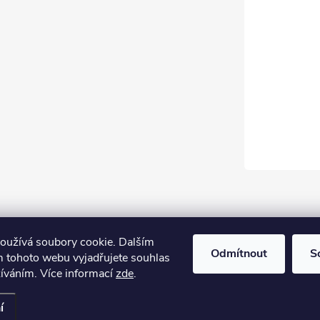
oužívá soubory cookie. Dalším
Odmítnout
S
 tohoto webu vyjadřujete souhlas
žíváním. Více informací
zde
.
í