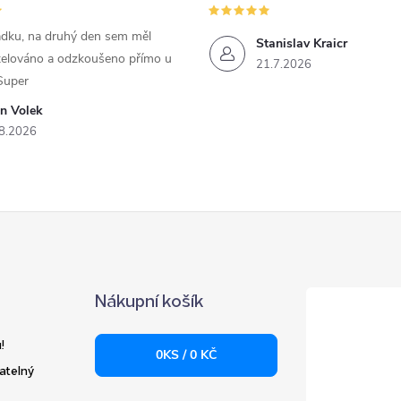
ádku, na druhý den sem měl
Stanislav Kraicr
elováno a odzkoušeno přímo u
21.7.2026
Super
an Volek
8.2026
Nákupní košík
!
0
KS /
0 KČ
atelný