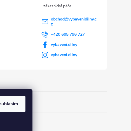
obchod
@
vybavenidilny.c
z
+420 605 796 727
vybaveni.dilny
vybaveni.dilny
ouhlasím