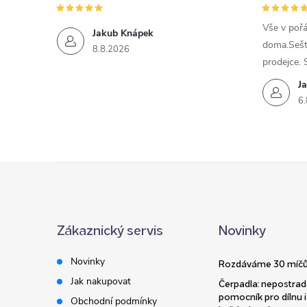
Vše v poř
Jakub Knápek
doma.Sešt
8.8.2026
prodejce. 
J
6.
Z
á
Zákaznický servis
Novinky
p
Novinky
Rozdáváme 30 míčů
a
Jak nakupovat
Čerpadla: nepostrad
pomocník pro dílnu i
Obchodní podmínky