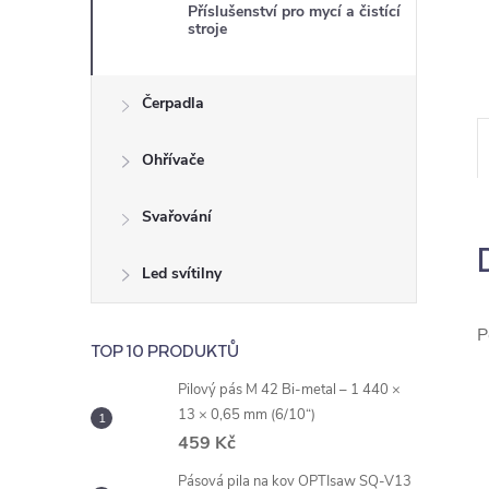
e
Příslušenství pro mycí a čistící
stroje
l
Čerpadla
Ohřívače
Svařování
Led svítilny
P
TOP 10 PRODUKTŮ
Pilový pás M 42 Bi-metal – 1 440 ×
13 × 0,65 mm (6/10“)
459 Kč
Pásová pila na kov OPTIsaw SQ-V13