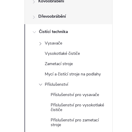
Kovoobrábění
t
Dřevoobrábění
r
a
Čistící technika
Vysavače
n
Vysokotlaké čističe
n
Zametací stroje
Mycí a čistící stroje na podlahy
í
Příslušenství
p
Příslušenství pro vysavače
Příslušenství pro vysokotlaké
a
čističe
n
Příslušenství pro zametací
stroje