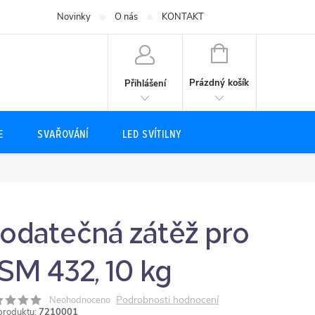
Novinky
O nás
KONTAKT
NÁKUPNÍ
KOŠÍK
Prázdný košík
Přihlášení
E
SVAŘOVÁNÍ
LED SVÍTILNY
odatečná zátěž pro
SM 432, 10 kg
Podrobnosti hodnocení
Neohodnoceno
produktu:
7210001