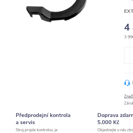
EX
4
3 99
Měr
cena
Znač
Záru
Předprodejní kontrola
Doprava zdar
a servis
5.000 Kč
Stroj projde kontrolou, je
Objednejte u nás zbo