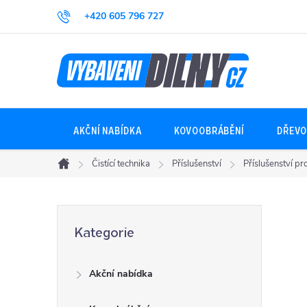
Přejít
+420 605 796 727
na
obsah
AKČNÍ NABÍDKA
KOVOOBRÁBĚNÍ
DŘEVO
Čistící technika
Příslušenství
Příslušenství pro
Domů
P
Přeskočit
Kategorie
kategorie
o
Akční nabídka
s