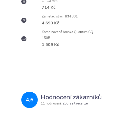
1 - 13 mm
714 Kč
Zametací stroj HKM 801
4 690 Kč
Kombinovaná bruska Quantum GQ
150B
1 509 Kč
Hodnocení zákazníků
4,6
11 hodnocení
Zobrazit recenze