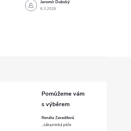
Jaromír Dubský
6.3.2026
Renáta Zavadilová