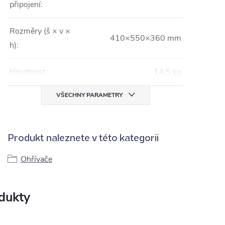
připojení:
Rozměry (š × v ×
410×550×360 mm
h):
Hmotnost:
14,5 kg
VŠECHNY PARAMETRY
Produkt naleznete v této kategorii
Ohřívače