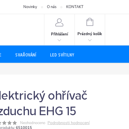
Novinky
O nás
KONTAKT
NÁKUPNÍ
KOŠÍK
Prázdný košík
Přihlášení
E
SVAŘOVÁNÍ
LED SVÍTILNY
lektrický ohřívač
zduchu EHG 15
Podrobnosti hodnocení
Neohodnoceno
produktu:
6510015