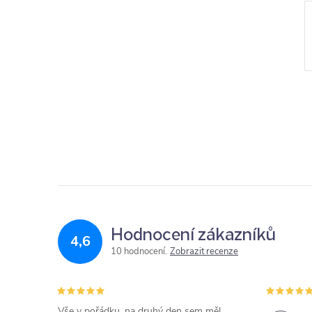
Hodnocení zákazníků
4,6
10 hodnocení
Zobrazit recenze
Vše v pořádku, na druhý den sem měl