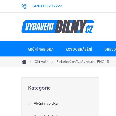
Přejít
+420 605 796 727
na
obsah
AKČNÍ NABÍDKA
KOVOOBRÁBĚNÍ
DŘEVO
Ohřívače
Elektrický ohřívač vzduchu EHG 15
Domů
P
Přeskočit
Kategorie
kategorie
o
Akční nabídka
s