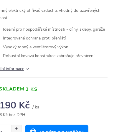
nný elektrický ohřívač vzduchu, vhodný do uzavřených
ností.
Ideální pro hospodářské místnosti - dílny, sklepy, garáže
Integrovaná ochrana proti přehřátí
Vysoký topný a ventilátorový výkon
Robustní kovová konstrukce zabraňuje převrácení
ilní informace
SKLADEM
3 KS
 190 Kč
/ ks
6 Kč bez DPH
ná
: