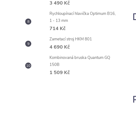
3 490 Kč
Rychloupínací hlavička Optimum B16,
1 - 13 mm
714 Kč
Zametací stroj HKM 801
4 690 Kč
Kombinovaná bruska Quantum GQ
150B
1 509 Kč