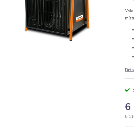
Výko
míst
Deta
6
5 11
Měr
cena