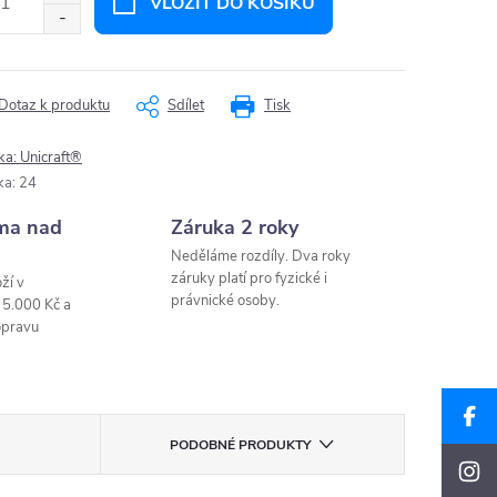
VLOŽIT DO KOŠÍKU
Dotaz k produktu
Sdílet
Tisk
ka:
Unicraft®
ka
:
24
ma nad
Záruka 2 roky
Neděláme rozdíly. Dva roky
záruky platí pro fyzické i
ží v
právnické osoby.
 5.000 Kč a
opravu
PODOBNÉ PRODUKTY