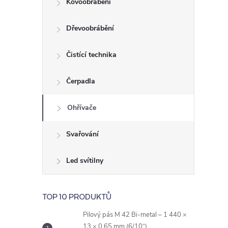
Kovoobrábění
t
Dřevoobrábění
r
a
Čistící technika
n
Čerpadla
n
Ohřívače
í
Svařování
p
Led svítilny
a
TOP 10 PRODUKTŮ
n
Pilový pás M 42 Bi-metal – 1 440 ×
13 × 0,65 mm (6/10“)