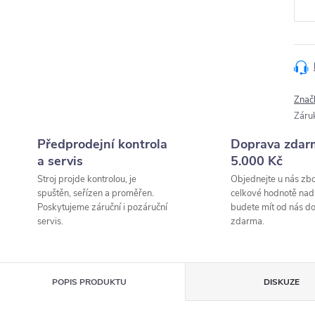
Znač
Záru
Předprodejní kontrola
Doprava zdar
a servis
5.000 Kč
Stroj projde kontrolou, je
Objednejte u nás zbo
spuštěn, seřízen a proměřen.
celkové hodnotě nad
Poskytujeme záruční i pozáruční
budete mít od nás d
servis.
zdarma.
POPIS PRODUKTU
DISKUZE