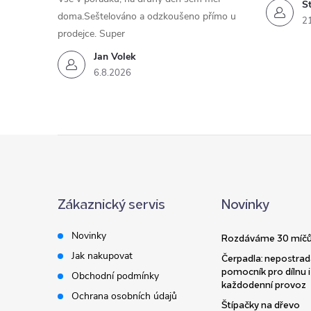
St
doma.Seštelováno a odzkoušeno přímo u
2
prodejce. Super
Jan Volek
6.8.2026
Z
á
Zákaznický servis
Novinky
p
Novinky
Rozdáváme 30 míčů
a
Jak nakupovat
Čerpadla: nepostrad
pomocník pro dílnu i
Obchodní podmínky
t
každodenní provoz
Ochrana osobních údajů
Štípačky na dřevo