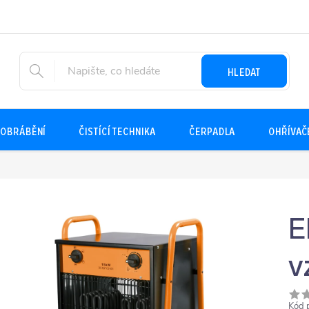
HLEDAT
OBRÁBĚNÍ
ČISTÍCÍ TECHNIKA
ČERPADLA
OHŘÍVAČ
E
v
Kód 