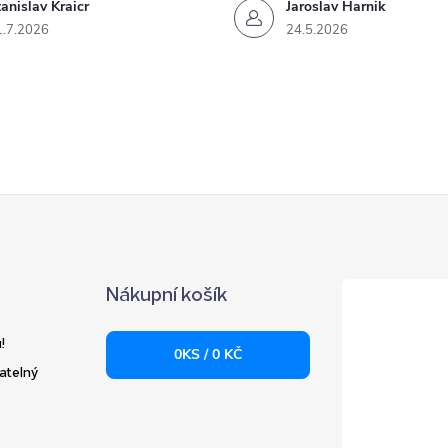
anislav Kraicr
Jaroslav Harnik
1.7.2026
24.5.2026
Nákupní košík
!
0
KS /
0 KČ
atelný