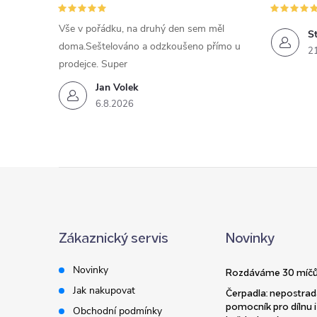
Vše v pořádku, na druhý den sem měl
St
doma.Seštelováno a odzkoušeno přímo u
2
prodejce. Super
Jan Volek
6.8.2026
Z
á
Zákaznický servis
Novinky
p
Novinky
Rozdáváme 30 míčů
a
Jak nakupovat
Čerpadla: nepostrad
pomocník pro dílnu i
Obchodní podmínky