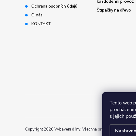
t
každodenní provoz
Ochrana osobních údajů
Štípačky na dřevo
í
O nás
KONTAKT
Tento web p
procházením
s jejich pou
Copyright 2026
Vybavení dílny
. Všechna práva vyhrazena.
Nastaven