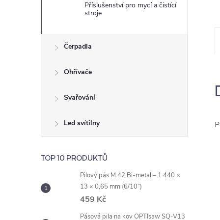
e
Příslušenství pro mycí a čistící
stroje
l
Čerpadla
Ohřívače
Svařování
Led svítilny
P
TOP 10 PRODUKTŮ
Pilový pás M 42 Bi-metal – 1 440 ×
13 × 0,65 mm (6/10“)
459 Kč
Pásová pila na kov OPTIsaw SQ-V13