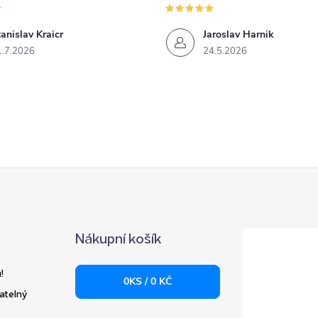
anislav Kraicr
Jaroslav Harnik
1.7.2026
24.5.2026
Nákupní košík
!
0
KS /
0 KČ
atelný