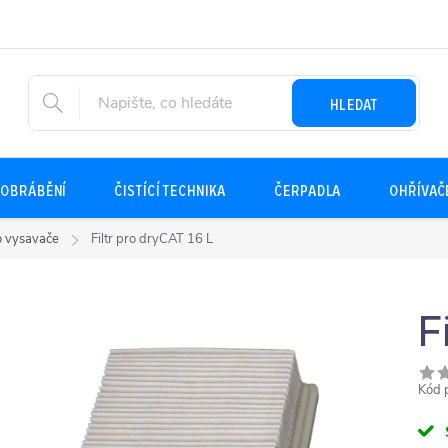
HLEDAT
OBRÁBĚNÍ
ČISTÍCÍ TECHNIKA
ČERPADLA
OHŘÍVAČ
ro vysavače
Filtr pro dryCAT 16 L
F
Kód 