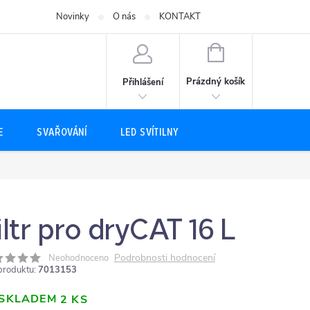
Novinky
O nás
KONTAKT
NÁKUPNÍ
KOŠÍK
Prázdný košík
Přihlášení
E
SVAŘOVÁNÍ
LED SVÍTILNY
iltr pro dryCAT 16 L
Podrobnosti hodnocení
Neohodnoceno
produktu:
7013153
SKLADEM
2 KS