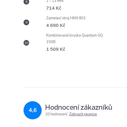
1 - 13 mm
714 Kč
Zametací stroj HKM 801
4 690 Kč
Kombinovaná bruska Quantum GQ
150B
1 509 Kč
Hodnocení zákazníků
4,6
10 hodnocení
Zobrazit recenze