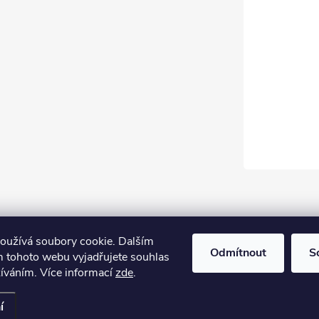
oužívá soubory cookie. Dalším
Odmítnout
S
 tohoto webu vyjadřujete souhlas
žíváním. Více informací
zde
.
í