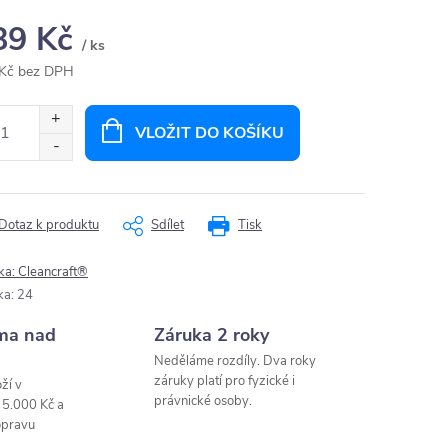
89 Kč
/ ks
Kč bez DPH
ná
:
VLOŽIT DO KOŠÍKU
Dotaz k produktu
Sdílet
Tisk
ka:
Cleancraft®
ka
:
24
ma nad
Záruka 2 roky
Neděláme rozdíly. Dva roky
záruky platí pro fyzické i
ží v
právnické osoby.
 5.000 Kč a
opravu