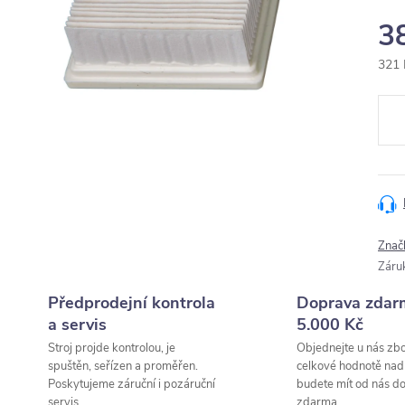
3
321 
Měr
cena
Znač
Záru
Předprodejní kontrola
Doprava zdar
a servis
5.000 Kč
Stroj projde kontrolou, je
Objednejte u nás zbo
spuštěn, seřízen a proměřen.
celkové hodnotě nad
Poskytujeme záruční i pozáruční
budete mít od nás d
servis.
zdarma.