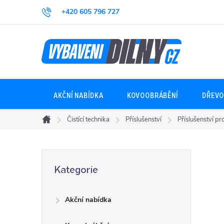
Přejít
+420 605 796 727
na
obsah
AKČNÍ NABÍDKA
KOVOOBRÁBĚNÍ
DŘEVO
Čistící technika
Příslušenství
Příslušenství p
Domů
P
Přeskočit
Kategorie
kategorie
o
Akční nabídka
s