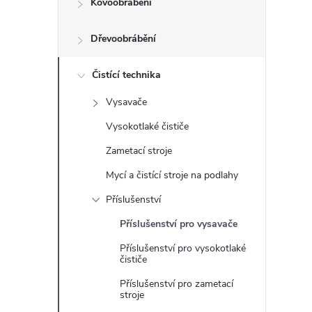
Kovoobrábění
t
Dřevoobrábění
r
a
Čistící technika
Vysavače
n
Vysokotlaké čističe
n
Zametací stroje
Mycí a čistící stroje na podlahy
í
Příslušenství
p
Příslušenství pro vysavače
Příslušenství pro vysokotlaké
a
čističe
n
Příslušenství pro zametací
stroje