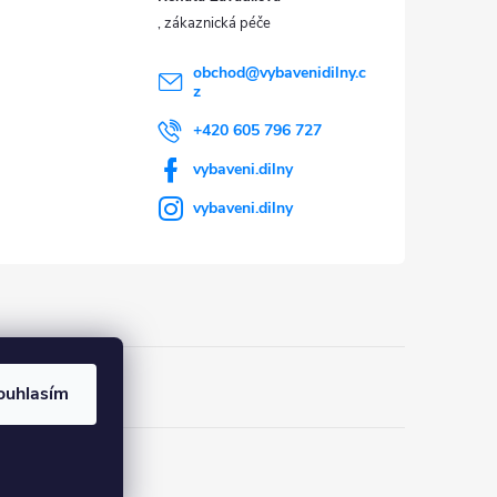
obchod
@
vybavenidilny.c
z
+420 605 796 727
vybaveni.dilny
vybaveni.dilny
ouhlasím