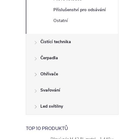
e
Příslušenství pro odsávání
l
Ostatní
Čistící technika
Čerpadla
Ohřívače
Svařování
Led svítilny
TOP 10 PRODUKTŮ