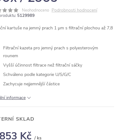
Podrobnosti hodnocení
Neohodnoceno
produktu:
5129989
rační kartuše na jemný prach 1
µm s filtrační plochou až 7,8
Filtrační kazeta pro jemný prach s polyesterovým
rounem
Vyšší účinnost filtrace než filtrační sáčky
Schváleno podle kategorie U/S/G/C
Zachycuje nejjemnější částice
ilní informace
TERNÍ SKLAD
 853 Kč
/ ks