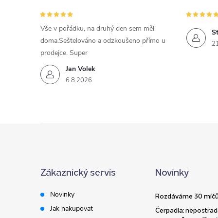
Vše v pořádku, na druhý den sem měl
St
doma.Seštelováno a odzkoušeno přímo u
2
prodejce. Super
Jan Volek
6.8.2026
Z
á
Zákaznický servis
Novinky
p
Novinky
Rozdáváme 30 míčů
a
Jak nakupovat
Čerpadla: nepostrad