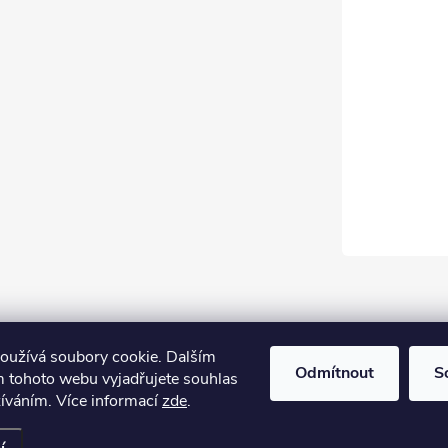
oužívá soubory cookie. Dalším
Odmítnout
S
 tohoto webu vyjadřujete souhlas
žíváním. Více informací
zde
.