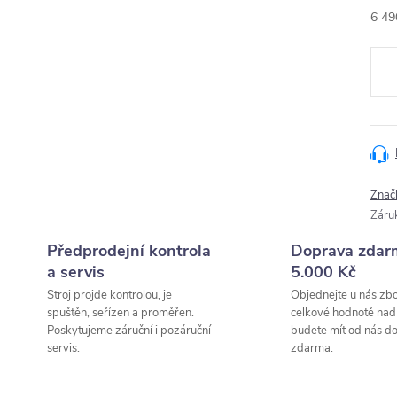
6 49
Měr
cena
Znač
Záru
Předprodejní kontrola
Doprava zdar
a servis
5.000 Kč
Stroj projde kontrolou, je
Objednejte u nás zbo
spuštěn, seřízen a proměřen.
celkové hodnotě nad
Poskytujeme záruční i pozáruční
budete mít od nás d
servis.
zdarma.