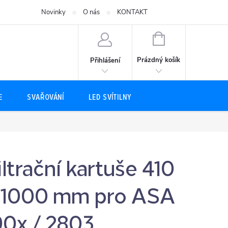
Novinky
O nás
KONTAKT
NÁKUPNÍ
KOŠÍK
Prázdný košík
Přihlášení
E
SVAŘOVÁNÍ
LED SVÍTILNY
iltrační kartuše 410
 1000 mm pro ASA
90x / 2803