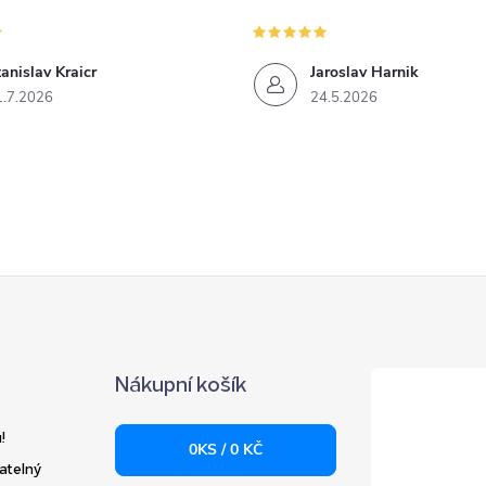
anislav Kraicr
Jaroslav Harnik
1.7.2026
24.5.2026
Nákupní košík
!
0
KS /
0 KČ
atelný