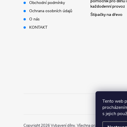
pomocník pro dílnu i
Obchodní podmínky
t
každodenní provoz
Ochrana osobních údajů
Štípačky na dřevo
í
O nás
KONTAKT
Tento web p
procházením
s jejich pou
Copyright 2026
Vybavení dílny
. Všechna práva vyhrazena.