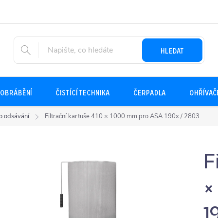
HLEDAT
OBRÁBĚNÍ
ČISTÍCÍ TECHNIKA
ČERPADLA
OHŘÍVAČ
ro odsávání
Filtrační kartuše 410 × 1000 mm pro ASA 190x / 2803
F
×
1