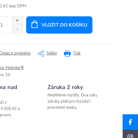
0 Kč bez DPH
ná
:
VLOŽIT DO KOŠÍKU
Dotaz k produktu
Sdílet
Tisk
ka:
Holzstar®
ka
:
24
ma nad
Záruka 2 roky
Neděláme rozdíly. Dva roky
záruky platí pro fyzické i
ží v
právnické osoby.
 5.000 Kč a
opravu