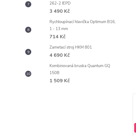
262-2 IEPD
3 490 Kč
Rychloupínací hlavička Optimum B16,
1 - 13 mm
714 Kč
Zametací stroj HKM 801
4 690 Kč
Kombinovaná bruska Quantum GQ
150B
1 509 Kč