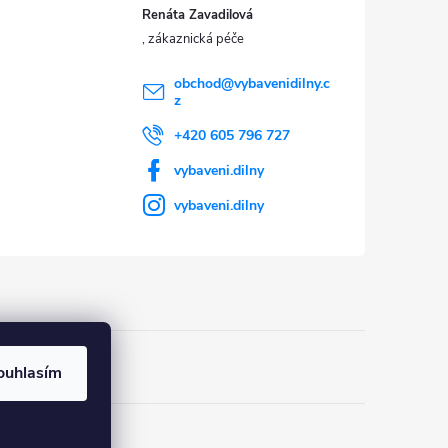
Renáta Zavadilová
obchod
@
vybavenidilny.c
z
+420 605 796 727
vybaveni.dilny
vybaveni.dilny
ouhlasím