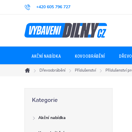
Přejít
+420 605 796 727
na
obsah
AKČNÍ NABÍDKA
KOVOOBRÁBĚNÍ
DŘEVO
Dřevoobrábění
Příslušenství
Příslušenství p
Domů
P
Přeskočit
Kategorie
kategorie
o
Akční nabídka
s