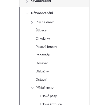
Kovoobrábění
t
Dřevoobrábění
r
Pily na dřevo
a
Štípače
n
Cirkulárky
Pásové brusky
n
Podavače
í
Odsávání
Dlabačky
p
Ostatní
a
Příslušenství
n
Pilové pásy
Pilové kotouče