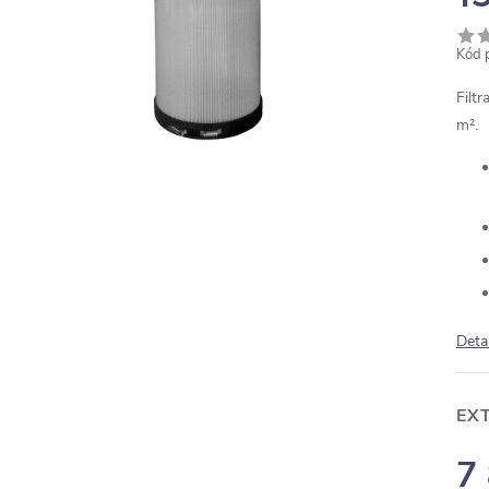
Kód 
Filt
m².
Deta
EX
7