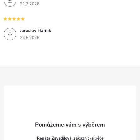
21.7.2026
Jaroslav Harnik
24.5.2026
Z
á
p
a
t
Renáta Zavadilová