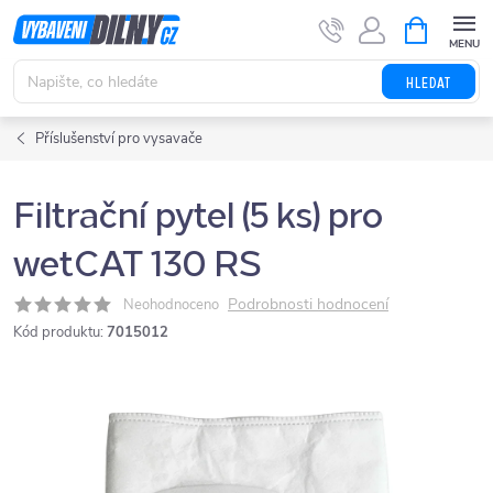
Přejít
NÁKUPNÍ
KOŠÍK
na
obsah
HLEDAT
Příslušenství pro vysavače
Filtrační pytel (5 ks) pro
wetCAT 130 RS
Podrobnosti hodnocení
Neohodnoceno
Kód produktu:
7015012