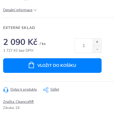
Detailní informace
EXTERNÍ SKLAD
2 090 Kč
/ ks
1 727 Kč bez DPH
Měrná
cena:
VLOŽIT DO KOŠÍKU
Dotaz k produktu
Sdílet
Značka:
Cleancraft®
Záruka
:
24