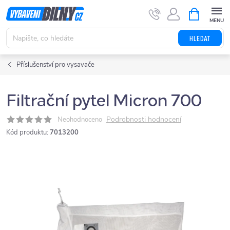
Přejít
NÁKUPNÍ
KOŠÍK
na
obsah
HLEDAT
Příslušenství pro vysavače
Filtrační pytel Micron 700
Podrobnosti hodnocení
Neohodnoceno
Kód produktu:
7013200