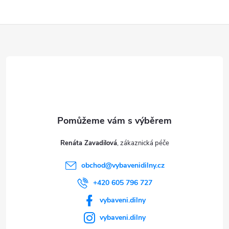
Z
á
p
a
t
Renáta Zavadilová
í
obchod
@
vybavenidilny.cz
+420 605 796 727
vybaveni.dilny
vybaveni.dilny