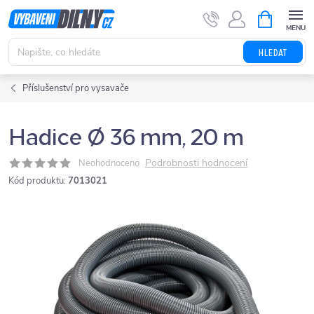
Přejít
NÁKUPNÍ
KOŠÍK
na
obsah
HLEDAT
Příslušenství pro vysavače
Hadice Ø 36 mm, 20 m
Podrobnosti hodnocení
Neohodnoceno
Kód produktu:
7013021