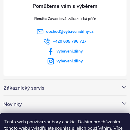
a
t
Renáta Zavadilová
í
obchod
@
vybavenidilny.cz
+420 605 796 727
vybaveni.dilny
vybaveni.dilny
Zákaznický servis
Novinky
Nákupní košík
Tento web používá soubory cookie. Dalším procházením
tohoto webu vyjadřujete souhlas s jejich používáním. Více