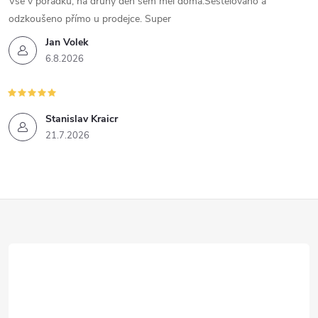
Vše v pořádku, na druhý den sem měl doma.Seštelováno a
odzkoušeno přímo u prodejce. Super
Jan Volek
6.8.2026
Stanislav Kraicr
21.7.2026
Z
á
p