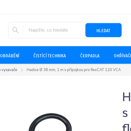
HLEDAT
OBRÁBĚNÍ
ČISTÍCÍ TECHNIKA
ČERPADLA
OHŘÍVAČ
ro vysavače
Hadice Ø 38 mm, 1 m s přípojkou pro flexCAT 120 VCA
H
s
f