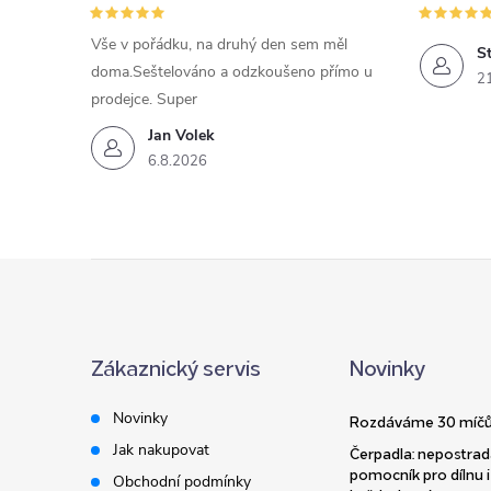
Vše v pořádku, na druhý den sem měl
St
doma.Seštelováno a odzkoušeno přímo u
2
prodejce. Super
Jan Volek
6.8.2026
Z
á
Zákaznický servis
Novinky
p
Novinky
Rozdáváme 30 míčů
a
Jak nakupovat
Čerpadla: nepostrad
pomocník pro dílnu i
Obchodní podmínky