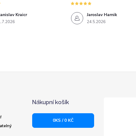
anislav Kraicr
Jaroslav Harnik
1.7.2026
24.5.2026
Nákupní košík
!
0
KS /
0 KČ
atelný