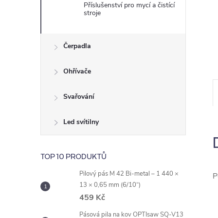
e
Příslušenství pro mycí a čistící
stroje
l
Čerpadla
Ohřívače
Svařování
Led svítilny
TOP 10 PRODUKTŮ
Pilový pás M 42 Bi-metal – 1 440 ×
P
13 × 0,65 mm (6/10“)
459 Kč
Pásová pila na kov OPTIsaw SQ-V13