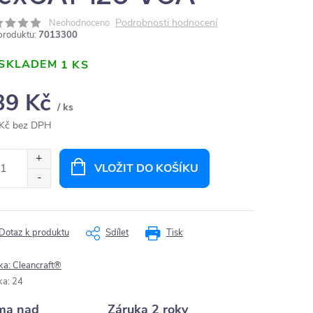
Podrobnosti hodnocení
Neohodnoceno
produktu:
7013300
SKLADEM
1 KS
39 Kč
/ ks
Kč bez DPH
ná
:
VLOŽIT DO KOŠÍKU
Dotaz k produktu
Sdílet
Tisk
ka:
Cleancraft®
ka
:
24
ma nad
Záruka 2 roky