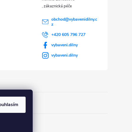
obchod
@
vybavenidilny.c
z
+420 605 796 727
vybaveni.dilny
vybaveni.dilny
ouhlasím