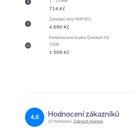
1 - 13 mm
714 Kč
Zametací stroj HKM 801
4 690 Kč
Kombinovaná bruska Quantum GQ
150B
1 509 Kč
Hodnocení zákazníků
4,6
10 hodnocení
Zobrazit recenze