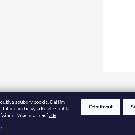
oužívá soubory cookie. Dalším
Odmítnout
S
 tohoto webu vyjadřujete souhlas
žíváním. Více informací
zde
.
í