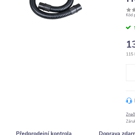
Kód 
1
115 
Měr
cena
Znač
Záru
Předprodejní kontrola
Doprava zdar