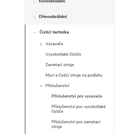
Kovoobrábění
t
Dřevoobrábění
r
a
Čistící technika
Vysavače
n
Vysokotlaké čističe
n
Zametací stroje
Mycí a čistící stroje na podlahy
í
Příslušenství
p
Příslušenství pro vysavače
Příslušenství pro vysokotlaké
a
čističe
n
Příslušenství pro zametací
stroje