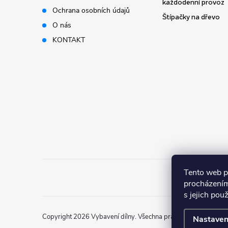
t
každodenní provoz
Ochrana osobních údajů
Štípačky na dřevo
í
O nás
KONTAKT
Tento web p
procházením
s jejich pou
Copyright 2026
Vybavení dílny
. Všechna práva vyhrazena.
Nastaven