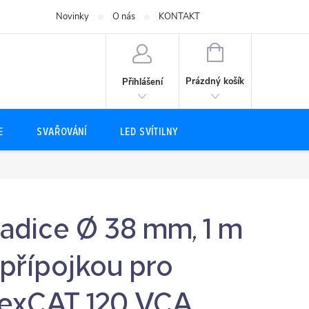
Novinky
O nás
KONTAKT
NÁKUPNÍ
KOŠÍK
Prázdný košík
Přihlášení
E
SVAŘOVÁNÍ
LED SVÍTILNY
adice Ø 38 mm, 1 m
 přípojkou pro
lexCAT 120 VCA