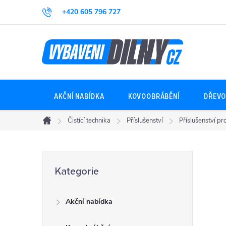
Přejít
+420 605 796 727
na
obsah
AKČNÍ NABÍDKA
KOVOOBRÁBĚNÍ
DŘEVO
Čistící technika
Příslušenství
Příslušenství p
Domů
P
Přeskočit
Kategorie
kategorie
o
Akční nabídka
s