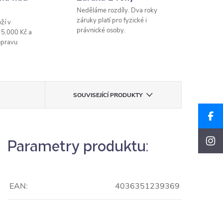
Neděláme rozdíly. Dva roky
záruky platí pro fyzické i
ží v
právnické osoby.
 5.000 Kč a
opravu
SOUVISEJÍCÍ PRODUKTY
Parametry produktu:
EAN:
4036351239369