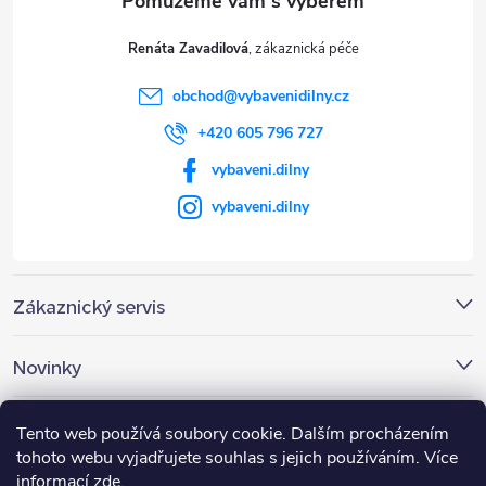
t
Renáta Zavadilová
í
obchod
@
vybavenidilny.cz
+420 605 796 727
vybaveni.dilny
vybaveni.dilny
Zákaznický servis
Novinky
Nákupní košík
Tento web používá soubory cookie. Dalším procházením
tohoto webu vyjadřujete souhlas s jejich používáním. Více
informací
zde
.
0
KS /
0 KČ