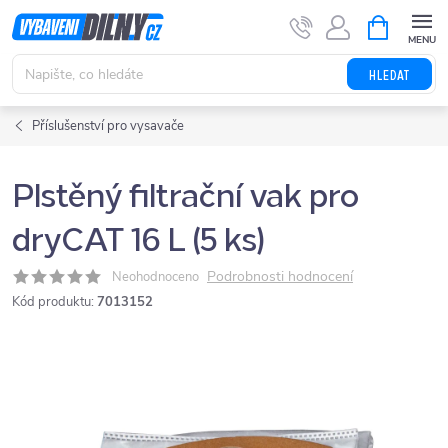
Přejít
NÁKUPNÍ
KOŠÍK
na
obsah
HLEDAT
Příslušenství pro vysavače
Plstěný filtrační vak pro
dryCAT 16 L (5 ks)
Podrobnosti hodnocení
Neohodnoceno
Kód produktu:
7013152