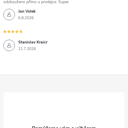
odzkoušeno přímo u prodejce. Super
Jan Volek
6.8.2026
Stanislav Kraicr
21.7.2026
Z
á
p
a