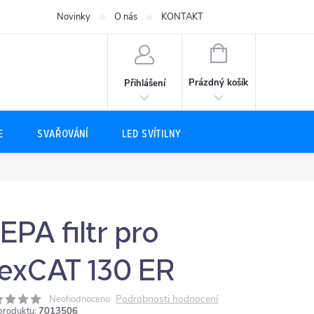
Novinky
O nás
KONTAKT
NÁKUPNÍ
KOŠÍK
Prázdný košík
Přihlášení
E
SVAŘOVÁNÍ
LED SVÍTILNY
EPA filtr pro
lexCAT 130 ER
Podrobnosti hodnocení
Neohodnoceno
produktu:
7013506