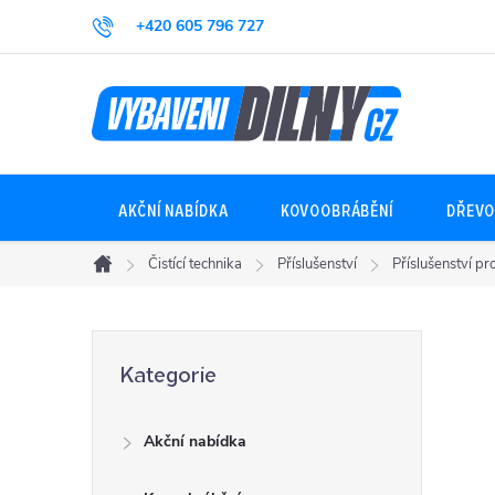
Přejít
+420 605 796 727
na
obsah
AKČNÍ NABÍDKA
KOVOOBRÁBĚNÍ
DŘEVO
Čistící technika
Příslušenství
Příslušenství p
Domů
P
Přeskočit
Kategorie
kategorie
o
Akční nabídka
s