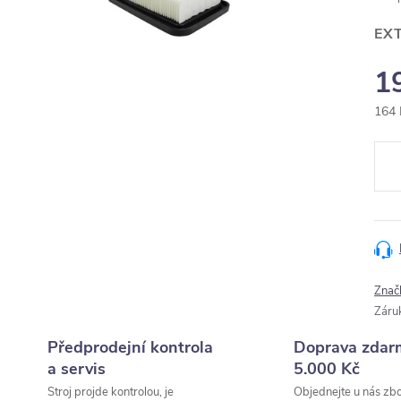
EX
1
164 
Měr
cena
Znač
Záru
Předprodejní kontrola
Doprava zdar
a servis
5.000 Kč
Stroj projde kontrolou, je
Objednejte u nás zbo