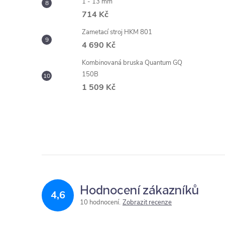
1 - 13 mm
714 Kč
Zametací stroj HKM 801
4 690 Kč
Kombinovaná bruska Quantum GQ
150B
1 509 Kč
Hodnocení zákazníků
4,6
10 hodnocení
Zobrazit recenze