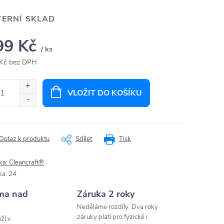
TERNÍ SKLAD
99 Kč
/ ks
Kč bez DPH
ná
:
VLOŽIT DO KOŠÍKU
Dotaz k produktu
Sdílet
Tisk
ka:
Cleancraft®
ka
:
24
ma nad
Záruka 2 roky
Neděláme rozdíly. Dva roky
záruky platí pro fyzické i
ží v