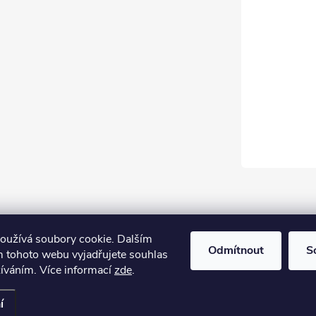
oužívá soubory cookie. Dalším
Odmítnout
S
 tohoto webu vyjadřujete souhlas
žíváním. Více informací
zde
.
í