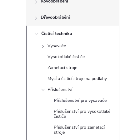
Kovoobrábění
t
Dřevoobrábění
r
a
Čistící technika
Vysavače
n
Vysokotlaké čističe
n
Zametací stroje
Mycí a čistící stroje na podlahy
í
Příslušenství
p
Příslušenství pro vysavače
Příslušenství pro vysokotlaké
a
čističe
n
Příslušenství pro zametací
stroje