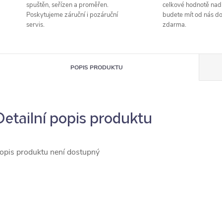
spuštěn, seřízen a proměřen.
celkové hodnotě nad
Poskytujeme záruční i pozáruční
budete mít od nás d
servis.
zdarma.
POPIS PRODUKTU
Detailní popis produktu
opis produktu není dostupný