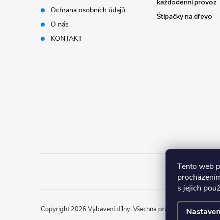
t
každodenní provoz
Ochrana osobních údajů
Štípačky na dřevo
í
O nás
KONTAKT
Tento web p
procházením
s jejich pou
Copyright 2026
Vybavení dílny
. Všechna práva vyhrazena.
Nastaven