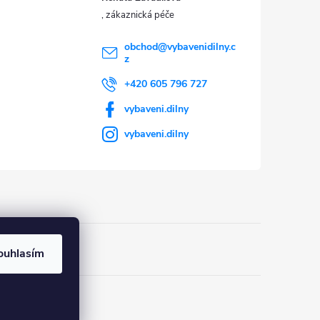
obchod
@
vybavenidilny.c
z
+420 605 796 727
vybaveni.dilny
vybaveni.dilny
ouhlasím