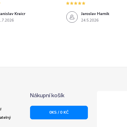
anislav Kraicr
Jaroslav Harnik
1.7.2026
24.5.2026
Nákupní košík
!
0
KS /
0 KČ
atelný