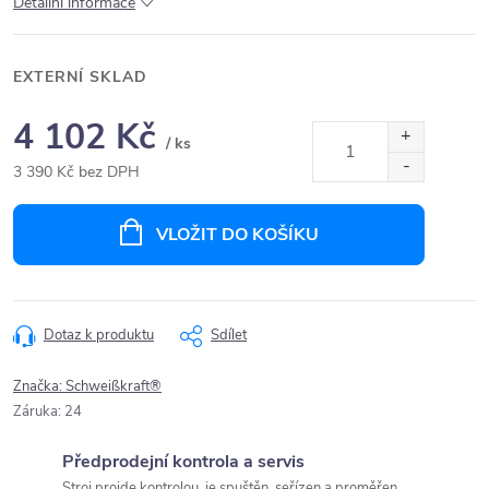
Detailní informace
EXTERNÍ SKLAD
4 102 Kč
/ ks
3 390 Kč bez DPH
Měrná
cena:
VLOŽIT DO KOŠÍKU
Dotaz k produktu
Sdílet
Značka:
Schweißkraft®
Záruka
:
24
Předprodejní kontrola a servis
Stroj projde kontrolou, je spuštěn, seřízen a proměřen.