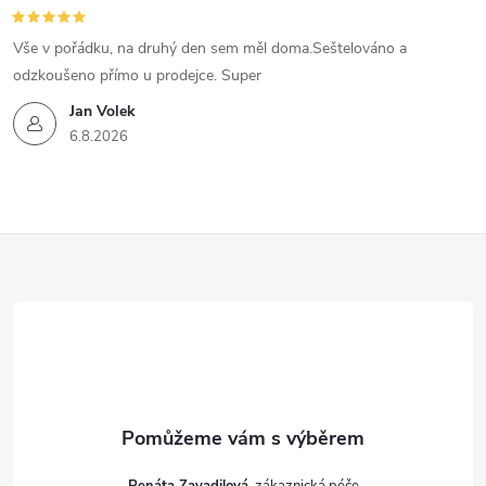
Vše v pořádku, na druhý den sem měl doma.Seštelováno a
odzkoušeno přímo u prodejce. Super
Jan Volek
6.8.2026
Z
á
p
a
t