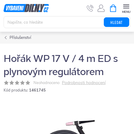
Přejít
NÁKUPNÍ
KOŠÍK
na
obsah
HLEDAT
Příslušenství
Hořák WP 17 V / 4 m ED s
plynovým regulátorem
Podrobnosti hodnocení
Neohodnoceno
Kód produktu:
1461745