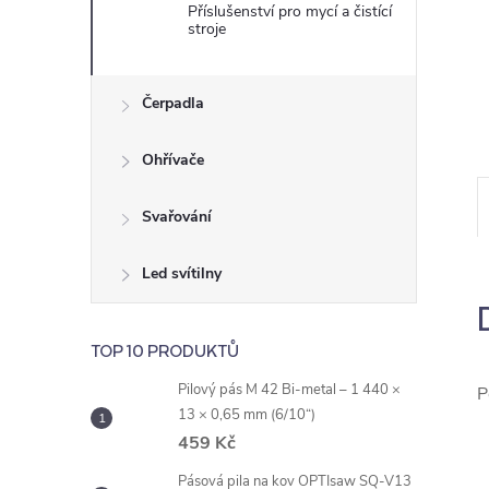
e
Příslušenství pro mycí a čistící
stroje
l
Čerpadla
Ohřívače
Svařování
Led svítilny
TOP 10 PRODUKTŮ
Pilový pás M 42 Bi-metal – 1 440 ×
P
13 × 0,65 mm (6/10“)
459 Kč
Pásová pila na kov OPTIsaw SQ-V13