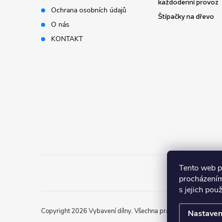
t
každodenní provoz
Ochrana osobních údajů
Štípačky na dřevo
í
O nás
KONTAKT
Tento web p
procházením
s jejich pou
Copyright 2026
Vybavení dílny
. Všechna práva vyhrazena.
Nastaven