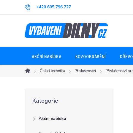
Přejít
+420 605 796 727
na
obsah
AKČNÍ NABÍDKA
KOVOOBRÁBĚNÍ
DŘEVO
Čistící technika
Příslušenství
Příslušenství p
Domů
P
Přeskočit
Kategorie
kategorie
o
Akční nabídka
s