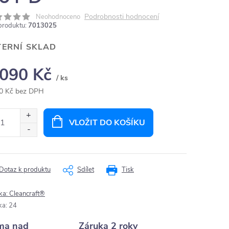
Podrobnosti hodnocení
Neohodnoceno
produktu:
7013025
TERNÍ SKLAD
 090 Kč
/ ks
0 Kč bez DPH
ná
:
VLOŽIT DO KOŠÍKU
Dotaz k produktu
Sdílet
Tisk
ka:
Cleancraft®
ka
:
24
ma nad
Záruka 2 roky