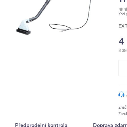
Kód 
EX
4
3 38
Měr
cena
Znač
Záru
Předprodejní kontrola
Doprava zdar