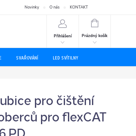
Novinky
O nás
KONTAKT
NÁKUPNÍ
KOŠÍK
Prázdný košík
Přihlášení
E
SVAŘOVÁNÍ
LED SVÍTILNY
ubice pro čištění
oberců pro flexCAT
16 PD