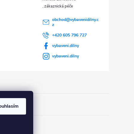
obchod
@
vybavenidilny.c
z
+420 605 796 727
vybaveni.dilny
vybaveni.dilny
ouhlasím