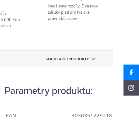
Neděláme rozdíly. Dva roky
záruky platí pro fyzické i
ží v
právnické osoby.
 5.000 Kč a
opravu
SOUVISEJÍCÍ PRODUKTY
Parametry produktu:
EAN:
4036351225218