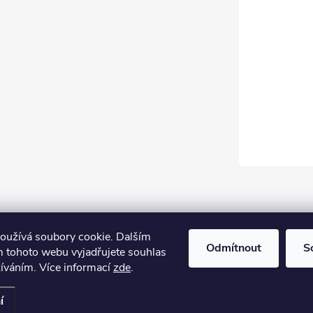
oužívá soubory cookie. Dalším
Odmítnout
S
 tohoto webu vyjadřujete souhlas
žíváním. Více informací
zde
.
í