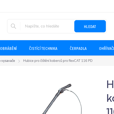
HLEDAT
OBRÁBĚNÍ
ČISTÍCÍ TECHNIKA
ČERPADLA
OHŘÍVAČ
ro vysavače
Hubice pro čištění koberců pro flexCAT 116 PD
H
k
1