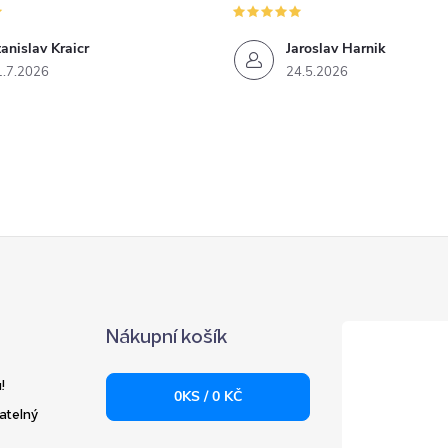
anislav Kraicr
Jaroslav Harnik
1.7.2026
24.5.2026
Nákupní košík
!
0
KS /
0 KČ
atelný