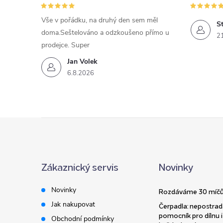
Vše v pořádku, na druhý den sem měl
St
doma.Seštelováno a odzkoušeno přímo u
2
prodejce. Super
Jan Volek
6.8.2026
Z
á
Zákaznický servis
Novinky
p
Novinky
Rozdáváme 30 míčů
a
Jak nakupovat
Čerpadla: nepostrad
pomocník pro dílnu i
Obchodní podmínky