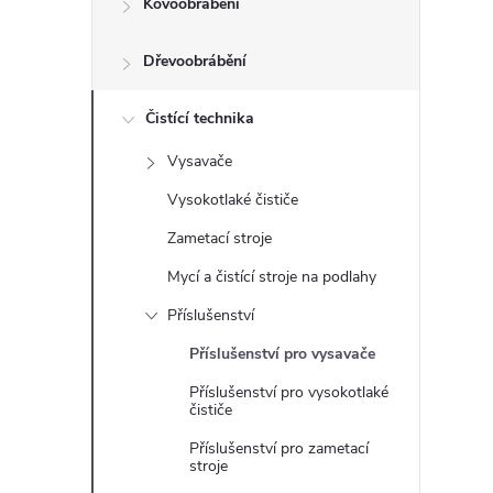
Kovoobrábění
t
Dřevoobrábění
r
a
Čistící technika
Vysavače
n
Vysokotlaké čističe
n
Zametací stroje
Mycí a čistící stroje na podlahy
í
Příslušenství
p
Příslušenství pro vysavače
Příslušenství pro vysokotlaké
a
čističe
n
Příslušenství pro zametací
stroje