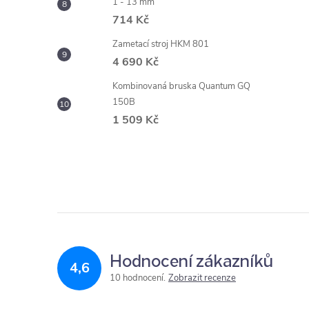
1 - 13 mm
714 Kč
Zametací stroj HKM 801
4 690 Kč
Kombinovaná bruska Quantum GQ
150B
1 509 Kč
Hodnocení zákazníků
4,6
10 hodnocení
Zobrazit recenze