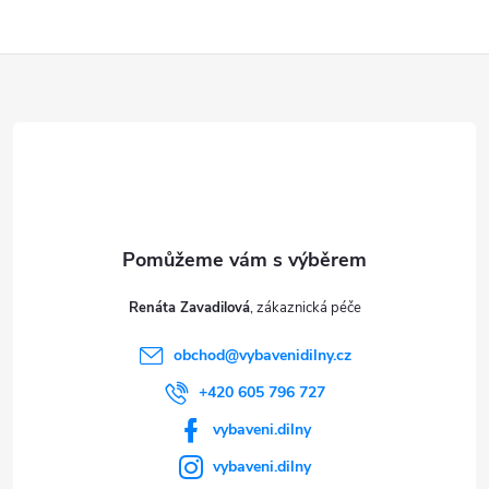
Z
á
p
a
t
Renáta Zavadilová
í
obchod
@
vybavenidilny.cz
+420 605 796 727
vybaveni.dilny
vybaveni.dilny