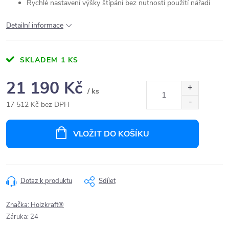
Rychlé nastavení výšky štípání bez nutnosti použití nářadí
Detailní informace
SKLADEM
1 KS
21 190 Kč
/ ks
17 512 Kč bez DPH
Měrná
cena:
VLOŽIT DO KOŠÍKU
Dotaz k produktu
Sdílet
Značka:
Holzkraft®
Záruka
:
24