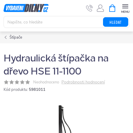
Přejít
NÁKUPNÍ
KOŠÍK
na
obsah
HLEDAT
Štípače
Hydraulická štípačka na
dřevo HSE 11-1100
Podrobnosti hodnocení
Neohodnoceno
Kód produktu:
5981011