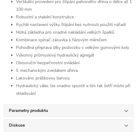
Vertikální provedení pro štípání palivového dřeva o délce až 1
100 mm
Robustní a stabilní konstrukce
Rychlé nastavení výšky štípání bez nutnosti použití nářadí
Nízká základna pro snadné nakládání velkých špalků
Kombinace spínač-zásuvka s fázovým měničem
Pohodlná přeprava díky podvozku s velkými gumovými koly
Výkonný průmyslový hydraulický agregát
Obouruční bezpečnostní ovládání
S mechanickým zvedákem dřeva
Lakováno práškovou barvou
Hydraulický válec lze snadno spustit a tím tak šetří místo při
skladování
Parametry produktu
Diskuse