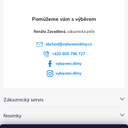
p
a
t
Renáta Zavadilová
í
obchod
@
vybavenidilny.cz
+420 605 796 727
vybaveni.dilny
vybaveni.dilny
Zákaznický servis
Novinky