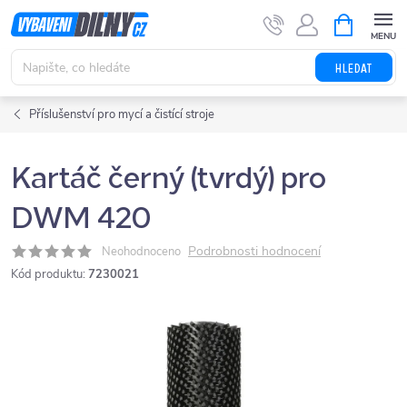
Přejít
NÁKUPNÍ
KOŠÍK
na
obsah
HLEDAT
Příslušenství pro mycí a čistící stroje
Kartáč černý (tvrdý) pro
DWM 420
Podrobnosti hodnocení
Neohodnoceno
Kód produktu:
7230021