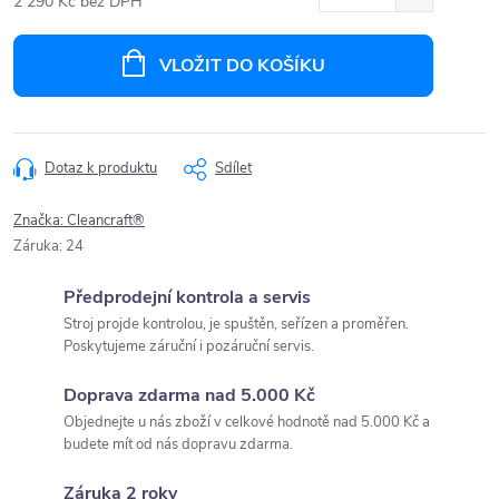
2 290 Kč bez DPH
Měrná
cena:
VLOŽIT DO KOŠÍKU
Dotaz k produktu
Sdílet
Značka:
Cleancraft®
Záruka
:
24
Předprodejní kontrola a servis
Stroj projde kontrolou, je spuštěn, seřízen a proměřen.
Poskytujeme záruční i pozáruční servis.
Doprava zdarma nad 5.000 Kč
Objednejte u nás zboží v celkové hodnotě nad 5.000 Kč a
budete mít od nás dopravu zdarma.
Záruka 2 roky