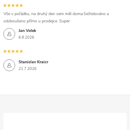
Vše v pořádku, na druhý den sem měl doma.Seštelováno a
odzkoušeno přímo u prodejce. Super
Jan Volek
6.8.2026
Stanislav Kraicr
21.7.2026
Z
á