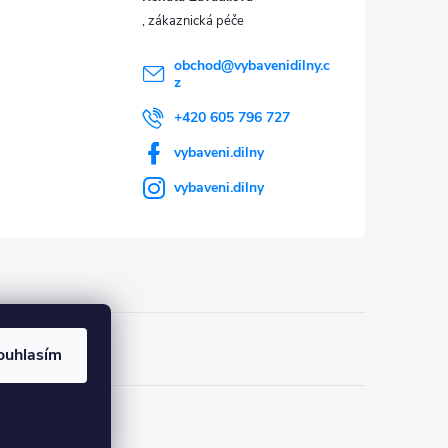
obchod
@
vybavenidilny.c
z
+420 605 796 727
vybaveni.dilny
vybaveni.dilny
ouhlasím