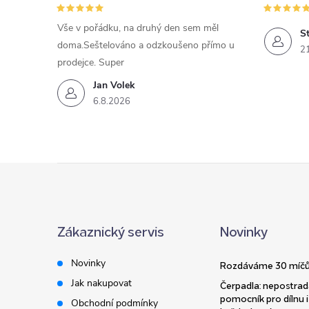
Vše v pořádku, na druhý den sem měl
St
doma.Seštelováno a odzkoušeno přímo u
2
prodejce. Super
Jan Volek
6.8.2026
Z
á
Zákaznický servis
Novinky
p
Novinky
Rozdáváme 30 míčů
a
Jak nakupovat
Čerpadla: nepostrad
pomocník pro dílnu i
Obchodní podmínky