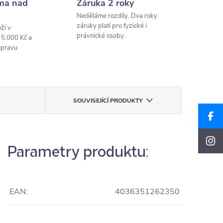
ma nad
Záruka 2 roky
Neděláme rozdíly. Dva roky
záruky platí pro fyzické i
ží v
právnické osoby.
 5.000 Kč a
opravu
SOUVISEJÍCÍ PRODUKTY
Parametry produktu:
EAN:
4036351262350