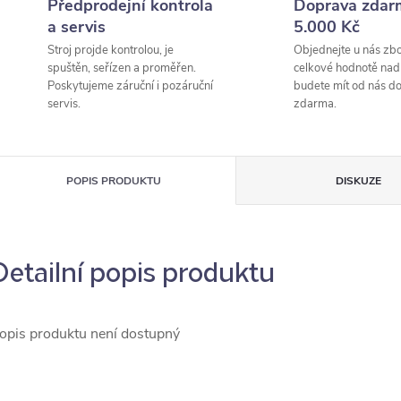
Předprodejní kontrola
Doprava zdar
a servis
5.000 Kč
Stroj projde kontrolou, je
Objednejte u nás zbo
spuštěn, seřízen a proměřen.
celkové hodnotě nad
Poskytujeme záruční i pozáruční
budete mít od nás d
servis.
zdarma.
POPIS PRODUKTU
DISKUZE
Detailní popis produktu
opis produktu není dostupný