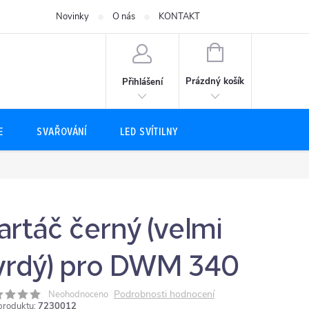
Novinky
O nás
KONTAKT
NÁKUPNÍ
KOŠÍK
Prázdný košík
Přihlášení
E
SVAŘOVÁNÍ
LED SVÍTILNY
artáč černý (velmi
vrdý) pro DWM 340
Podrobnosti hodnocení
Neohodnoceno
produktu:
7230012