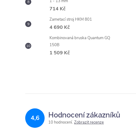
1 - 13 mm
714 Kč
Zametací stroj HKM 801
4 690 Kč
Kombinovaná bruska Quantum GQ
150B
1 509 Kč
Hodnocení zákazníků
4,6
10 hodnocení
Zobrazit recenze