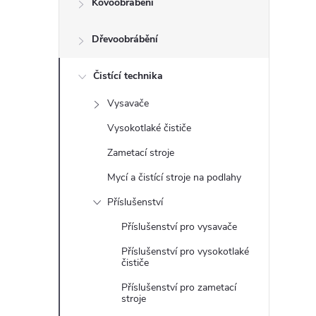
Kovoobrábění
t
Dřevoobrábění
r
a
Čistící technika
Vysavače
n
Vysokotlaké čističe
n
Zametací stroje
Mycí a čistící stroje na podlahy
í
Příslušenství
p
Příslušenství pro vysavače
Příslušenství pro vysokotlaké
a
čističe
n
Příslušenství pro zametací
stroje