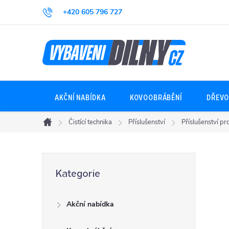
Přejít
+420 605 796 727
na
obsah
AKČNÍ NABÍDKA
KOVOOBRÁBĚNÍ
DŘEVO
Čistící technika
Příslušenství
Příslušenství pro
Domů
P
Přeskočit
Kategorie
kategorie
o
Akční nabídka
s