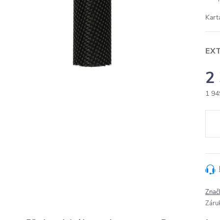
Kart
EX
2
1 94
Měr
cena
Znač
Záru