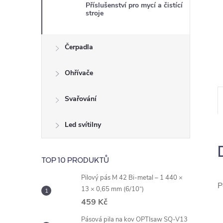
e
Příslušenství pro mycí a čistící
stroje
l
Čerpadla
Ohřívače
Svařování
Led svítilny
TOP 10 PRODUKTŮ
Pilový pás M 42 Bi-metal – 1 440 ×
P
13 × 0,65 mm (6/10“)
459 Kč
Pásová pila na kov OPTIsaw SQ-V13