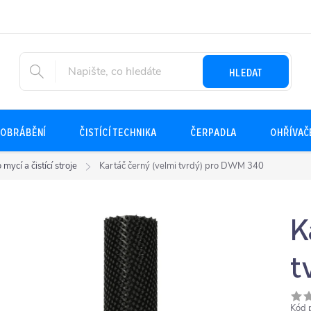
HLEDAT
OBRÁBĚNÍ
ČISTÍCÍ TECHNIKA
ČERPADLA
OHŘÍVAČ
 mycí a čistící stroje
Kartáč černý (velmi tvrdý) pro DWM 340
K
t
Kód 