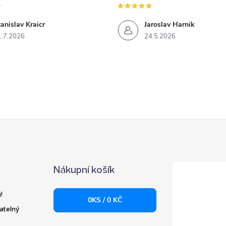
anislav Kraicr
Jaroslav Harnik
1.7.2026
24.5.2026
Nákupní košík
!
0
KS /
0 KČ
atelný