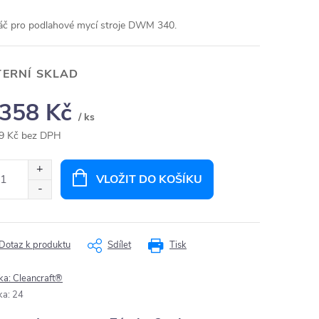
áč pro podlahové mycí stroje DWM 340.
TERNÍ SKLAD
 358 Kč
/ ks
9 Kč bez DPH
ná
:
VLOŽIT DO KOŠÍKU
Dotaz k produktu
Sdílet
Tisk
ka:
Cleancraft®
ka
:
24