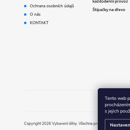
t
každodenní provoz
Ochrana osobních údajů
Štípačky na dřevo
í
O nás
KONTAKT
Tento web p
procházením
s jejich pou
Copyright 2026
Vybavení dílny
. Všechna práva vyhrazena.
Nastaven