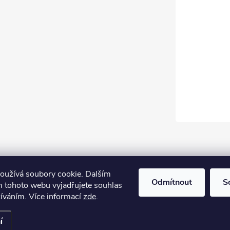
oužívá soubory cookie. Dalším
Odmítnout
S
 tohoto webu vyjadřujete souhlas
žíváním. Více informací
zde
.
í